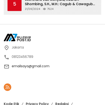
5
Saja
Sihombing, S.H., M.H.: Cagub & Cawagub
DKI Jakarta Pramono Anung dan Rano
21/09/2024
7524
Karno, Pilihan Terbaik Pimpin Jakarta
2024-2029
Jakarta
08123456789
emailsaya@gmail.com
Kode Etik
Privacy Policy
Redaksi