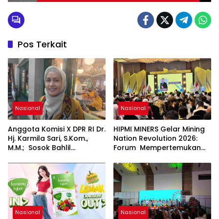
Wujudkan Keadilan Iklim
Pos Terkait
Nasional
Nasional
Anggota Komisi X DPR RI Dr.
HIPMI MINERS Gelar Mining
Hj. Karmila Sari, S.Kom.,
Nation Revolution 2026:
M.M.; Sosok Bahlil
Forum Mempertemukan
Lahadalia bisa Menjadi
Pemerintah, Pelaku Industri,
Sumber Inspirasi bagi
Investor, Akademisi, dan
Generasi Muda, Pelaku
Pengusaha dalam
Usaha, Pemerintah,
Mendukung Percepatan
maupun Pemangku
Hilirisasi Nasional.
Kepentingan lainnya untuk
bersama-sama
Nasional
Nasional