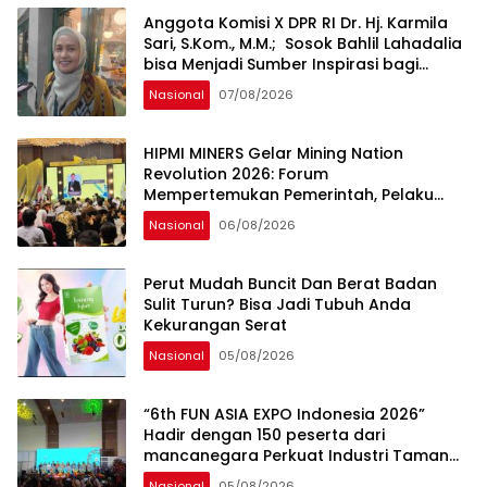
Anggota Komisi X DPR RI Dr. Hj. Karmila
Sari, S.Kom., M.M.; Sosok Bahlil Lahadalia
bisa Menjadi Sumber Inspirasi bagi
Generasi Muda, Pelaku Usaha,
Nasional
07/08/2026
Pemerintah, maupun Pemangku
Kepentingan lainnya untuk bersama-
sama Memberikan Kontribusi bagi
HIPMI MINERS Gelar Mining Nation
Pembangunan Nasional.
Revolution 2026: Forum
Mempertemukan Pemerintah, Pelaku
Industri, Investor, Akademisi, dan
Nasional
06/08/2026
Pengusaha dalam Mendukung
Percepatan Hilirisasi Nasional.
Perut Mudah Buncit Dan Berat Badan
Sulit Turun? Bisa Jadi Tubuh Anda
Kekurangan Serat
Nasional
05/08/2026
“6th FUN ASIA EXPO Indonesia 2026”
Hadir dengan 150 peserta dari
mancanegara Perkuat Industri Taman
Rekreasi dan Ekosistem Pariwisata di
Nasional
05/08/2026