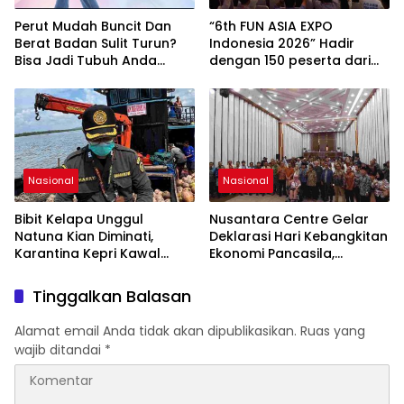
Memberikan Kontribusi
bagi Pembangunan
Perut Mudah Buncit Dan
“6th FUN ASIA EXPO
Nasional.
Berat Badan Sulit Turun?
Indonesia 2026” Hadir
Bisa Jadi Tubuh Anda
dengan 150 peserta dari
Kekurangan Serat
mancanegara Perkuat
Industri Taman Rekreasi
dan Ekosistem Pariwisata
di Tanah Air
Nasional
Nasional
Bibit Kelapa Unggul
Nusantara Centre Gelar
Natuna Kian Diminati,
Deklarasi Hari Kebangkitan
Karantina Kepri Kawal
Ekonomi Pancasila,
Pengiriman 80.000 Butir ke
Peluncuran Buku Soemitro
Bintan
Djojohadikusumo Anti
Tinggalkan Balasan
Penjajahan (Pergolakan
Ekonomi Politik Indonesia)
Alamat email Anda tidak akan dipublikasikan.
Ruas yang
& Simposium Nasional
wajib ditandai
*
“Urgensi Undang-Undang
Perekonomian Nasional
dan Kesejahteraan Sosial