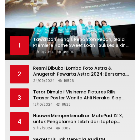
Tawa Dan Tangis Penonton Pecah, Gala
1
Premiere Home Sweet Loan Sukses Bikin
Penonton Lihat Diri Sendiri di Layar
19/09/2024
49500
Resmi Dibuka! Lomba Foto Astra &
2
Anugerah Pewarta Astra 2024: Bersama,
Berkarya, Berkelanjutan
24/09/2024
19526
Teror Dimulai! Visinema Pictures Rilis
3
Teaser Poster Wanita Ahli Neraka, Siap
Tayang di Bioskop 14 November 2024
12/10/2024
8528
Huawei Memperkenalkan MatePad 12 X,
4
untuk Pengalaman Lebih dari Laptop
dengan Layar Ultra Bright dan Desain
21/12/2024
8302
Stylish Tablet Ringan yang Hadirkan
Standar Baru untuk Produktivitas di Mana
Sekretaris Jak Menyala, Rudi DH