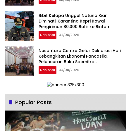
Tanah Air
Bibit Kelapa Unggul Natuna Kian
Diminati, Karantina Kepri Kawal
Pengiriman 80.000 Butir ke Bintan
Nasional
04/08/2026
Nusantara Centre Gelar Deklarasi Hari
Kebangkitan Ekonomi Pancasila,
Peluncuran Buku Soemitro
Djojohadikusumo Anti Penjajahan
Nasional
04/08/2026
(Pergolakan Ekonomi Politik Indonesia) &
Simposium Nasional “Urgensi Undang-
Undang Perekonomian Nasional dan
Kesejahteraan Sosial dalam Menata
Bangsa Menuju Indonesia Emas 2045”,
Popular Posts