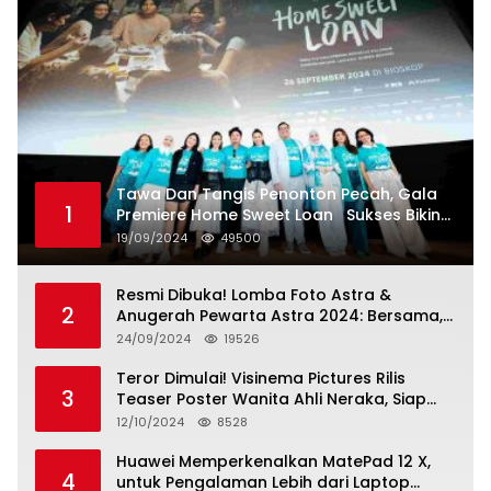
Tawa Dan Tangis Penonton Pecah, Gala
1
Premiere Home Sweet Loan Sukses Bikin
Penonton Lihat Diri Sendiri di Layar
19/09/2024
49500
Resmi Dibuka! Lomba Foto Astra &
2
Anugerah Pewarta Astra 2024: Bersama,
Berkarya, Berkelanjutan
24/09/2024
19526
Teror Dimulai! Visinema Pictures Rilis
3
Teaser Poster Wanita Ahli Neraka, Siap
Tayang di Bioskop 14 November 2024
12/10/2024
8528
Huawei Memperkenalkan MatePad 12 X,
4
untuk Pengalaman Lebih dari Laptop