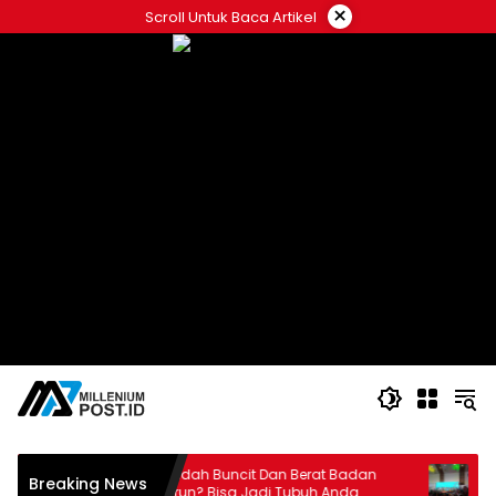
Langsung
×
Scroll Untuk Baca Artikel
ke
konten
Perut Mudah Buncit Dan Berat Badan
“6th FUN
Breaking News
an
Sulit Turun? Bisa Jadi Tubuh Anda
dengan 