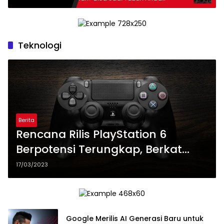
Kekurangan Serat
Perkuat
Ekosiste
Teknologi
Berita
Rencana Rilis PlayStation 6
Berpotensi Terungkap, Berkat
Microsoft
17/03/2023
Google Merilis AI Generasi Baru untuk