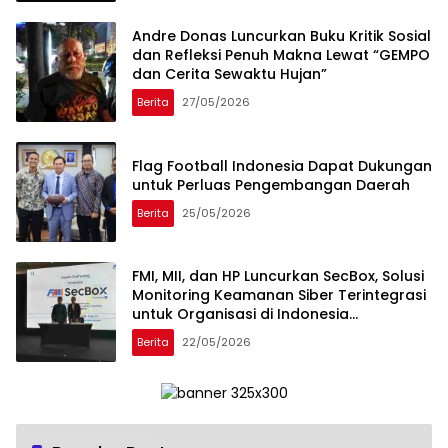
Andre Donas Luncurkan Buku Kritik Sosial
dan Refleksi Penuh Makna Lewat “GEMPO
dan Cerita Sewaktu Hujan”
Berita
27/05/2026
Flag Football Indonesia Dapat Dukungan
untuk Perluas Pengembangan Daerah
Berita
25/05/2026
FMI, MII, dan HP Luncurkan SecBox, Solusi
Monitoring Keamanan Siber Terintegrasi
untuk Organisasi di Indonesia
Memperkuat visibilitas, monitoring, dan
Berita
22/05/2026
respons ancaman Siber secara terpusat