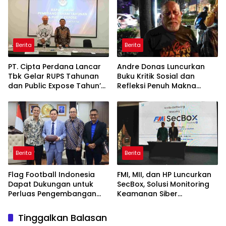
Pengacara Justru Lebih
Perusahaan
Kuat
Berita
Berita
PT. Cipta Perdana Lancar
Andre Donas Luncurkan
Tbk Gelar RUPS Tahunan
Buku Kritik Sosial dan
dan Public Expose Tahun’
Refleksi Penuh Makna
2026
Lewat “GEMPO dan Cerita
Sewaktu Hujan”
Berita
Berita
Flag Football Indonesia
FMI, MII, dan HP Luncurkan
Dapat Dukungan untuk
SecBox, Solusi Monitoring
Perluas Pengembangan
Keamanan Siber
Daerah
Terintegrasi untuk
Organisasi di Indonesia
Tinggalkan Balasan
Memperkuat visibilitas,