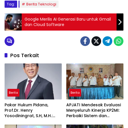
Tag:
Berita Teknologi
Google Merilis AI Generasi Baru untuk Gmail
dan Cloud Software
Pos Terkait
Berita
Berita
Pakar Hukum Pidana,
APJATI Mendesak Evaluasi
Prof.Dr. Henry
Menyeluruh Kinerja KP2MI:
Yosodiningrat, S.H, M.H.:
Perbaiki Sistem dan
Setelah Ditetapkan
Kedepankan Pembinaan,
Tersangka, Hak Didampingi
Bukan Penutupan