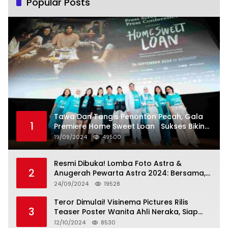
Popular Posts
Tawa Dan Tangis Penonton Pecah, Gala
1
Premiere Home Sweet Loan Sukses Bikin
Penonton Lihat Diri Sendiri di Layar
19/09/2024
49500
Resmi Dibuka! Lomba Foto Astra &
2
Anugerah Pewarta Astra 2024: Bersama,
Berkarya, Berkelanjutan
24/09/2024
19528
Teror Dimulai! Visinema Pictures Rilis
3
Teaser Poster Wanita Ahli Neraka, Siap
Tayang di Bioskop 14 November 2024
12/10/2024
8530