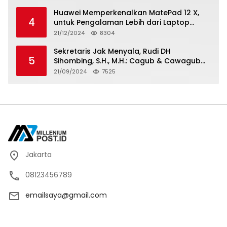
Huawei Memperkenalkan MatePad 12 X,
4
untuk Pengalaman Lebih dari Laptop
dengan Layar Ultra Bright dan Desain
21/12/2024
8304
Stylish Tablet Ringan yang Hadirkan
Standar Baru untuk Produktivitas di Mana
Sekretaris Jak Menyala, Rudi DH
5
Saja
Sihombing, S.H., M.H.: Cagub & Cawagub
DKI Jakarta Pramono Anung dan Rano
21/09/2024
7525
Karno, Pilihan Terbaik Pimpin Jakarta
2024-2029
Jakarta
08123456789
emailsaya@gmail.com