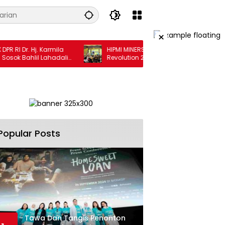
×
RI Dr. Hj. Karmila
HIPMI MINERS Gelar Mining Nation
osok Bahlil Lahadalia
Revolution 2026: Forum Mempertemukan
Inspirasi bagi
Pemerintah, Pelaku Industri, Investor,
ku Usaha,
Akademisi, dan Pengusaha dalam
n Pemangku
Mendukung Percepatan Hilirisasi
a untuk bersama-
Nasional.
tribusi bagi
nal.
Popular Posts
Tawa Dan Tangis Penonton