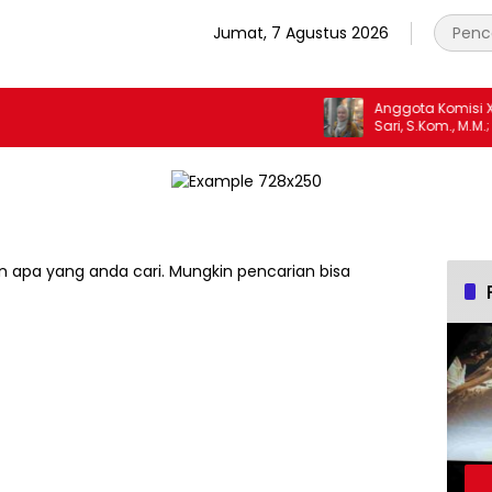
Jumat, 7 Agustus 2026
Anggota Komisi X DPR 
Sari, S.Kom., M.M.; S
bisa Menjadi Sumber 
Generasi Muda, Pela
Pemerintah, maupu
Kepentingan lainny
sama Memberikan Kon
Pembangunan Nasio
 apa yang anda cari. Mungkin pencarian bisa