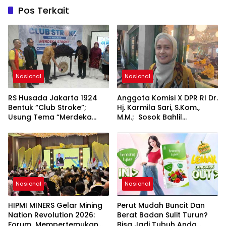
Pos Terkait
Nasional
Nasional
RS Husada Jakarta 1924
Anggota Komisi X DPR RI Dr.
Bentuk “Club Stroke”;
Hj. Karmila Sari, S.Kom.,
Usung Tema “Merdeka
M.M.; Sosok Bahlil
Stroke untuk Hidup Lebih
Lahadalia bisa Menjadi
Bermakna”
Sumber Inspirasi bagi
Generasi Muda, Pelaku
Usaha, Pemerintah,
maupun Pemangku
Kepentingan lainnya untuk
bersama-sama
Nasional
Nasional
Memberikan Kontribusi
bagi Pembangunan
HIPMI MINERS Gelar Mining
Perut Mudah Buncit Dan
Nasional.
Nation Revolution 2026:
Berat Badan Sulit Turun?
Forum Mempertemukan
Bisa Jadi Tubuh Anda