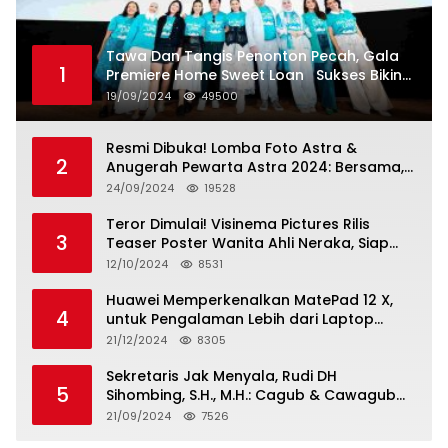
Tawa Dan Tangis Penonton Pecah, Gala
1
Premiere Home Sweet Loan Sukses Bikin
Penonton Lihat Diri Sendiri di Layar
19/09/2024
49500
Resmi Dibuka! Lomba Foto Astra &
2
Anugerah Pewarta Astra 2024: Bersama,
Berkarya, Berkelanjutan
24/09/2024
19528
Teror Dimulai! Visinema Pictures Rilis
3
Teaser Poster Wanita Ahli Neraka, Siap
Tayang di Bioskop 14 November 2024
12/10/2024
8531
Huawei Memperkenalkan MatePad 12 X,
4
untuk Pengalaman Lebih dari Laptop
dengan Layar Ultra Bright dan Desain
21/12/2024
8305
Stylish Tablet Ringan yang Hadirkan
Standar Baru untuk Produktivitas di Mana
Sekretaris Jak Menyala, Rudi DH
5
Saja
Sihombing, S.H., M.H.: Cagub & Cawagub
DKI Jakarta Pramono Anung dan Rano
21/09/2024
7526
Karno, Pilihan Terbaik Pimpin Jakarta