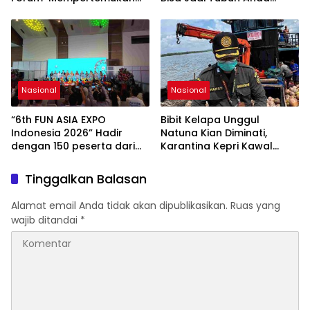
Pemerintah, Pelaku Industri,
Kekurangan Serat
Investor, Akademisi, dan
Pengusaha dalam
Mendukung Percepatan
Hilirisasi Nasional.
Nasional
Nasional
“6th FUN ASIA EXPO
Bibit Kelapa Unggul
Indonesia 2026” Hadir
Natuna Kian Diminati,
dengan 150 peserta dari
Karantina Kepri Kawal
mancanegara Perkuat
Pengiriman 80.000 Butir ke
Industri Taman Rekreasi
Bintan
Tinggalkan Balasan
dan Ekosistem Pariwisata
di Tanah Air
Alamat email Anda tidak akan dipublikasikan.
Ruas yang
wajib ditandai
*