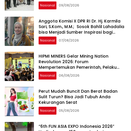
Nasional
09/08/2026
Anggota Komisi X DPR RI Dr. Hj. Karmila
Sari, S.Kom., M.M.; Sosok Bahlil Lahadalia
bisa Menjadi Sumber Inspirasi bagi
Generasi Muda, Pelaku Usaha,
Nasional
07/08/2026
Pemerintah, maupun Pemangku
Kepentingan lainnya untuk bersama-
sama Memberikan Kontribusi bagi
HIPMI MINERS Gelar Mining Nation
Pembangunan Nasional.
Revolution 2026: Forum
Mempertemukan Pemerintah, Pelaku
Industri, Investor, Akademisi, dan
Nasional
06/08/2026
Pengusaha dalam Mendukung
Percepatan Hilirisasi Nasional.
Perut Mudah Buncit Dan Berat Badan
Sulit Turun? Bisa Jadi Tubuh Anda
Kekurangan Serat
Nasional
05/08/2026
“6th FUN ASIA EXPO Indonesia 2026”