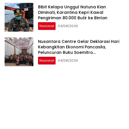
Bibit Kelapa Unggul Natuna Kian
Diminati, Karantina Kepri Kawal
Pengiriman 80.000 Butir ke Bintan
Nasional
04/08/2026
Nusantara Centre Gelar Deklarasi Hari
Kebangkitan Ekonomi Pancasila,
Peluncuran Buku Soemitro
Djojohadikusumo Anti Penjajahan
Nasional
04/08/2026
(Pergolakan Ekonomi Politik Indonesia) &
Simposium Nasional “Urgensi Undang-
Undang Perekonomian Nasional dan
Kesejahteraan Sosial dalam Menata
Bangsa Menuju Indonesia Emas 2045”,