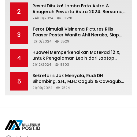
Resmi Dibuka! Lomba Foto Astra &
2
Anugerah Pewarta Astra 2024: Bersama,
Berkarya, Berkelanjutan
24/09/2024
19528
Teror Dimulai! Visinema Pictures Rilis
3
Teaser Poster Wanita Ahli Neraka, Siap
Tayang di Bioskop 14 November 2024
12/10/2024
8529
Huawei Memperkenalkan MatePad 12 X,
4
untuk Pengalaman Lebih dari Laptop
dengan Layar Ultra Bright dan Desain
21/12/2024
8303
Stylish Tablet Ringan yang Hadirkan
Standar Baru untuk Produktivitas di Mana
Sekretaris Jak Menyala, Rudi DH
5
Saja
Sihombing, S.H., M.H.: Cagub & Cawagub
DKI Jakarta Pramono Anung dan Rano
21/09/2024
7524
Karno, Pilihan Terbaik Pimpin Jakarta
2024-2029