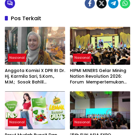
Pos Terkait
Nasional
Nasional
Anggota Komisi X DPR RI Dr.
HIPMI MINERS Gelar Mining
Hj. Karmila Sari, S.Kom.,
Nation Revolution 2026:
M.M.; Sosok Bahlil
Forum Mempertemukan
Lahadalia bisa Menjadi
Pemerintah, Pelaku Industri,
Sumber Inspirasi bagi
Investor, Akademisi, dan
Generasi Muda, Pelaku
Pengusaha dalam
Usaha, Pemerintah,
Mendukung Percepatan
maupun Pemangku
Hilirisasi Nasional.
Kepentingan lainnya untuk
bersama-sama
Nasional
Nasional
Memberikan Kontribusi
bagi Pembangunan
Perut Mudah Buncit Dan
“6th FUN ASIA EXPO