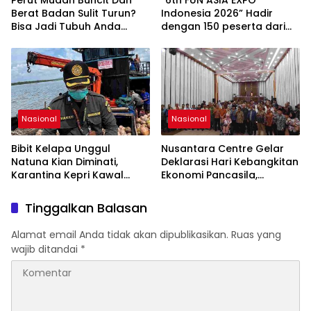
Nasional.
Berat Badan Sulit Turun?
Indonesia 2026” Hadir
Bisa Jadi Tubuh Anda
dengan 150 peserta dari
Kekurangan Serat
mancanegara Perkuat
Industri Taman Rekreasi
dan Ekosistem Pariwisata
di Tanah Air
Nasional
Nasional
Bibit Kelapa Unggul
Nusantara Centre Gelar
Natuna Kian Diminati,
Deklarasi Hari Kebangkitan
Karantina Kepri Kawal
Ekonomi Pancasila,
Pengiriman 80.000 Butir ke
Peluncuran Buku Soemitro
Bintan
Djojohadikusumo Anti
Tinggalkan Balasan
Penjajahan (Pergolakan
Ekonomi Politik Indonesia)
Alamat email Anda tidak akan dipublikasikan.
Ruas yang
& Simposium Nasional
wajib ditandai
*
“Urgensi Undang-Undang
Perekonomian Nasional
dan Kesejahteraan Sosial
dalam Menata Bangsa
Menuju Indonesia Emas