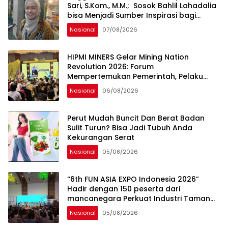
Sari, S.Kom., M.M.; Sosok Bahlil Lahadalia
bisa Menjadi Sumber Inspirasi bagi
Generasi Muda, Pelaku Usaha,
Nasional
07/08/2026
Pemerintah, maupun Pemangku
Kepentingan lainnya untuk bersama-
sama Memberikan Kontribusi bagi
HIPMI MINERS Gelar Mining Nation
Pembangunan Nasional.
Revolution 2026: Forum
Mempertemukan Pemerintah, Pelaku
Industri, Investor, Akademisi, dan
Nasional
06/08/2026
Pengusaha dalam Mendukung
Percepatan Hilirisasi Nasional.
Perut Mudah Buncit Dan Berat Badan
Sulit Turun? Bisa Jadi Tubuh Anda
Kekurangan Serat
Nasional
05/08/2026
“6th FUN ASIA EXPO Indonesia 2026”
Hadir dengan 150 peserta dari
mancanegara Perkuat Industri Taman
Rekreasi dan Ekosistem Pariwisata di
Nasional
05/08/2026
Tanah Air