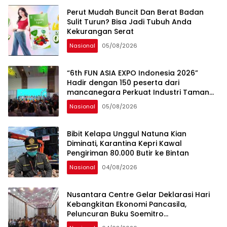
Perut Mudah Buncit Dan Berat Badan
Sulit Turun? Bisa Jadi Tubuh Anda
Kekurangan Serat
Nasional
05/08/2026
“6th FUN ASIA EXPO Indonesia 2026”
Hadir dengan 150 peserta dari
mancanegara Perkuat Industri Taman
Rekreasi dan Ekosistem Pariwisata di
Nasional
05/08/2026
Tanah Air
Bibit Kelapa Unggul Natuna Kian
Diminati, Karantina Kepri Kawal
Pengiriman 80.000 Butir ke Bintan
Nasional
04/08/2026
Nusantara Centre Gelar Deklarasi Hari
Kebangkitan Ekonomi Pancasila,
Peluncuran Buku Soemitro
Djojohadikusumo Anti Penjajahan