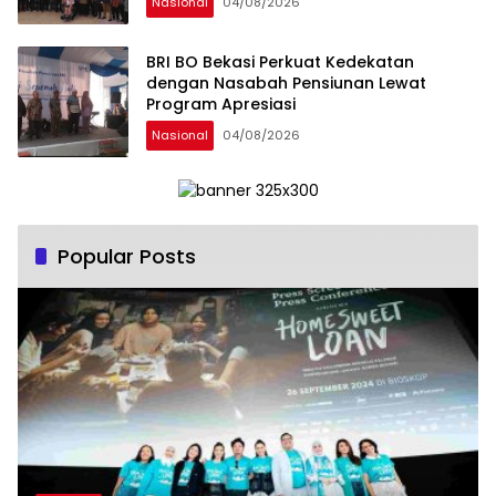
Nasional
04/08/2026
(Pergolakan Ekonomi Politik Indonesia) &
Simposium Nasional “Urgensi Undang-
Undang Perekonomian Nasional dan
BRI BO Bekasi Perkuat Kedekatan
Kesejahteraan Sosial dalam Menata
dengan Nasabah Pensiunan Lewat
Bangsa Menuju Indonesia Emas 2045”,
Program Apresiasi
Nasional
04/08/2026
Popular Posts