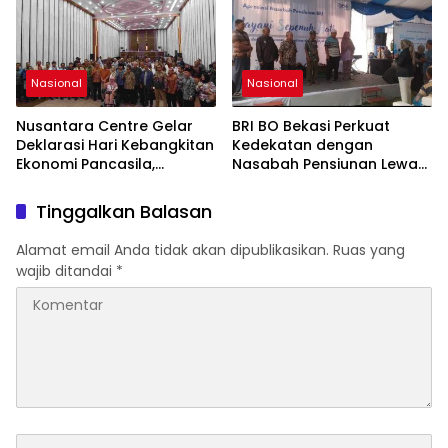
dan Ekosistem Pariwisata
di Tanah Air
Nasional
Nasional
Nusantara Centre Gelar
BRI BO Bekasi Perkuat
Deklarasi Hari Kebangkitan
Kedekatan dengan
Ekonomi Pancasila,
Nasabah Pensiunan Lewat
Peluncuran Buku Soemitro
Program Apresiasi
Djojohadikusumo Anti
Tinggalkan Balasan
Penjajahan (Pergolakan
Ekonomi Politik Indonesia)
Alamat email Anda tidak akan dipublikasikan.
Ruas yang
& Simposium Nasional
wajib ditandai
*
“Urgensi Undang-Undang
Perekonomian Nasional
dan Kesejahteraan Sosial
dalam Menata Bangsa
Menuju Indonesia Emas
2045”,