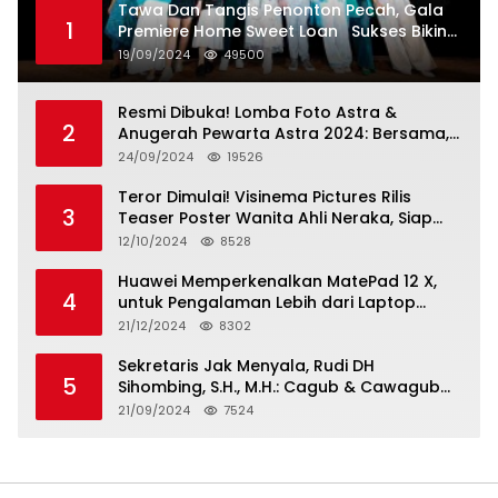
Tawa Dan Tangis Penonton Pecah, Gala
1
Premiere Home Sweet Loan Sukses Bikin
Penonton Lihat Diri Sendiri di Layar
19/09/2024
49500
Resmi Dibuka! Lomba Foto Astra &
2
Anugerah Pewarta Astra 2024: Bersama,
Berkarya, Berkelanjutan
24/09/2024
19526
Teror Dimulai! Visinema Pictures Rilis
3
Teaser Poster Wanita Ahli Neraka, Siap
Tayang di Bioskop 14 November 2024
12/10/2024
8528
Huawei Memperkenalkan MatePad 12 X,
4
untuk Pengalaman Lebih dari Laptop
dengan Layar Ultra Bright dan Desain
21/12/2024
8302
Stylish Tablet Ringan yang Hadirkan
Standar Baru untuk Produktivitas di Mana
Sekretaris Jak Menyala, Rudi DH
5
Saja
Sihombing, S.H., M.H.: Cagub & Cawagub
DKI Jakarta Pramono Anung dan Rano
21/09/2024
7524
Karno, Pilihan Terbaik Pimpin Jakarta
2024-2029