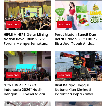
Nasional
Nasional
HIPMI MINERS Gelar Mining
Perut Mudah Buncit Dan
Nation Revolution 2026:
Berat Badan Sulit Turun?
Forum Mempertemukan
Bisa Jadi Tubuh Anda
Pemerintah, Pelaku Industri,
Kekurangan Serat
Investor, Akademisi, dan
Pengusaha dalam
Mendukung Percepatan
Hilirisasi Nasional.
Nasional
Nasional
“6th FUN ASIA EXPO
Bibit Kelapa Unggul
Indonesia 2026” Hadir
Natuna Kian Diminati,
dengan 150 peserta dari
Karantina Kepri Kawal
mancanegara Perkuat
Pengiriman 80.000 Butir ke
Industri Taman Rekreasi
Bintan