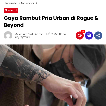
Beranda
Nasional
Nasional
Gaya Rambut Pria Urban di Rogue &
Beyond
211
MilleniumPost_Admin
2 Min Baca
26/12/2025