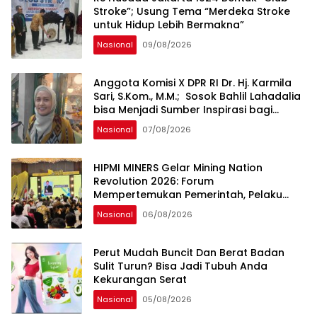
Stroke”; Usung Tema “Merdeka Stroke
untuk Hidup Lebih Bermakna”
Nasional
09/08/2026
Anggota Komisi X DPR RI Dr. Hj. Karmila
Sari, S.Kom., M.M.; Sosok Bahlil Lahadalia
bisa Menjadi Sumber Inspirasi bagi
Generasi Muda, Pelaku Usaha,
Nasional
07/08/2026
Pemerintah, maupun Pemangku
Kepentingan lainnya untuk bersama-
sama Memberikan Kontribusi bagi
HIPMI MINERS Gelar Mining Nation
Pembangunan Nasional.
Revolution 2026: Forum
Mempertemukan Pemerintah, Pelaku
Industri, Investor, Akademisi, dan
Nasional
06/08/2026
Pengusaha dalam Mendukung
Percepatan Hilirisasi Nasional.
Perut Mudah Buncit Dan Berat Badan
Sulit Turun? Bisa Jadi Tubuh Anda
Kekurangan Serat
Nasional
05/08/2026