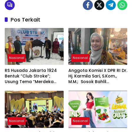
Menenangkan
Pos Terkait
Nasional
Nasional
RS Husada Jakarta 1924
Anggota Komisi X DPR RI Dr.
Bentuk “Club Stroke”;
Hj. Karmila Sari, S.Kom.,
Usung Tema “Merdeka
M.M.; Sosok Bahlil
Stroke untuk Hidup Lebih
Lahadalia bisa Menjadi
Bermakna”
Sumber Inspirasi bagi
Generasi Muda, Pelaku
Usaha, Pemerintah,
maupun Pemangku
Kepentingan lainnya untuk
bersama-sama
Nasional
Nasional
Memberikan Kontribusi