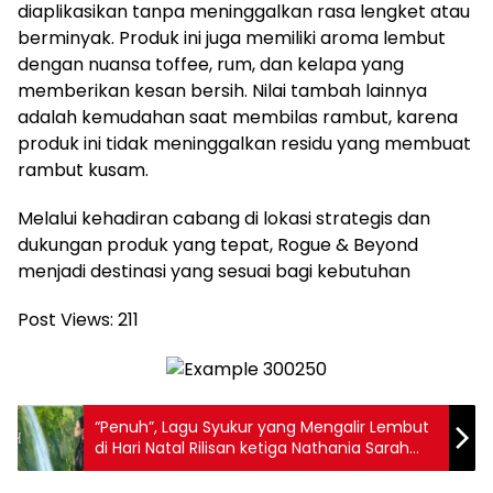
diaplikasikan tanpa meninggalkan rasa lengket atau
berminyak. Produk ini juga memiliki aroma lembut
dengan nuansa toffee, rum, dan kelapa yang
memberikan kesan bersih. Nilai tambah lainnya
adalah kemudahan saat membilas rambut, karena
produk ini tidak meninggalkan residu yang membuat
rambut kusam.
Melalui kehadiran cabang di lokasi strategis dan
dukungan produk yang tepat, Rogue & Beyond
menjadi destinasi yang sesuai bagi kebutuhan
Post Views:
211
“Penuh”, Lagu Syukur yang Mengalir Lembut
di Hari Natal Rilisan ketiga Nathania Sarah
sepanjang 2025 ini Membawa Pendengar
Masuk dalam Hadirat Tuhan yang