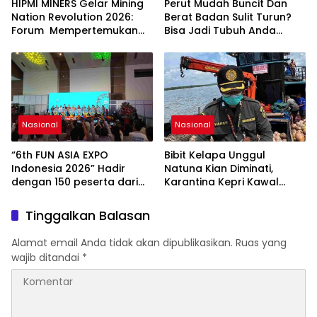
bagi Pembangunan
HIPMI MINERS Gelar Mining
Perut Mudah Buncit Dan
Nasional.
Nation Revolution 2026:
Berat Badan Sulit Turun?
Forum Mempertemukan
Bisa Jadi Tubuh Anda
Pemerintah, Pelaku Industri,
Kekurangan Serat
Investor, Akademisi, dan
Pengusaha dalam
Mendukung Percepatan
Hilirisasi Nasional.
Nasional
Nasional
“6th FUN ASIA EXPO
Bibit Kelapa Unggul
Indonesia 2026” Hadir
Natuna Kian Diminati,
dengan 150 peserta dari
Karantina Kepri Kawal
mancanegara Perkuat
Pengiriman 80.000 Butir ke
Industri Taman Rekreasi
Bintan
Tinggalkan Balasan
dan Ekosistem Pariwisata
di Tanah Air
Alamat email Anda tidak akan dipublikasikan.
Ruas yang
wajib ditandai
*