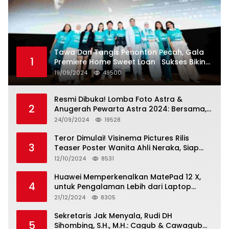
Tawa Dan Tangis Penonton Pecah, Gala
1
Premiere Home Sweet Loan Sukses Bikin
Penonton Lihat Diri Sendiri di Layar
19/09/2024
49500
Resmi Dibuka! Lomba Foto Astra &
2
Anugerah Pewarta Astra 2024: Bersama,
Berkarya, Berkelanjutan
24/09/2024
19528
Teror Dimulai! Visinema Pictures Rilis
3
Teaser Poster Wanita Ahli Neraka, Siap
Tayang di Bioskop 14 November 2024
12/10/2024
8531
Huawei Memperkenalkan MatePad 12 X,
4
untuk Pengalaman Lebih dari Laptop
dengan Layar Ultra Bright dan Desain
21/12/2024
8305
Stylish Tablet Ringan yang Hadirkan
Standar Baru untuk Produktivitas di Mana
Sekretaris Jak Menyala, Rudi DH
5
Saja
Sihombing, S.H., M.H.: Cagub & Cawagub