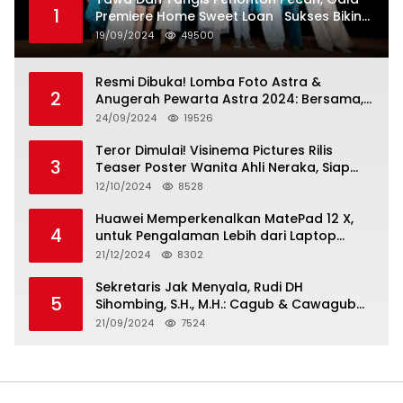
1
Premiere Home Sweet Loan Sukses Bikin
Penonton Lihat Diri Sendiri di Layar
19/09/2024
49500
Resmi Dibuka! Lomba Foto Astra &
2
Anugerah Pewarta Astra 2024: Bersama,
Berkarya, Berkelanjutan
24/09/2024
19526
Teror Dimulai! Visinema Pictures Rilis
3
Teaser Poster Wanita Ahli Neraka, Siap
Tayang di Bioskop 14 November 2024
12/10/2024
8528
Huawei Memperkenalkan MatePad 12 X,
4
untuk Pengalaman Lebih dari Laptop
dengan Layar Ultra Bright dan Desain
21/12/2024
8302
Stylish Tablet Ringan yang Hadirkan
Standar Baru untuk Produktivitas di Mana
Sekretaris Jak Menyala, Rudi DH
5
Saja
Sihombing, S.H., M.H.: Cagub & Cawagub
DKI Jakarta Pramono Anung dan Rano
21/09/2024
7524
Karno, Pilihan Terbaik Pimpin Jakarta
2024-2029