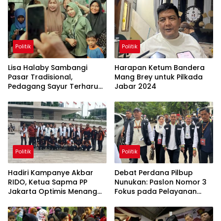
Politik
Politik
Lisa Halaby Sambangi
Harapan Ketum Bandera
Pasar Tradisional,
Mang Brey untuk Pilkada
Pedagang Sayur Terharu
Jabar 2024
Diborong Dagangannya
Politik
Politik
Hadiri Kampanye Akbar
Debat Perdana Pilbup
RIDO, Ketua Sapma PP
Nunukan: Paslon Nomor 3
Jakarta Optimis Menang
Fokus pada Pelayanan
Satu Putaran
Publik dan Pemberdayaan
Rakyat