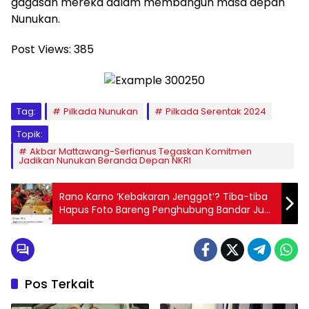
gagasan mereka dalam membangun masa depan
Nunukan.
Post Views:
385
Tag:
Pilkada Nunukan
Pilkada Serentak 2024
Topik:
Akbar Mattawang-Serfianus Tegaskan Komitmen
Jadikan Nunukan Beranda Depan NKRI
Rano Karno ‘Kebakaran Jenggot’? Tiba-tiba
Hapus Foto Bareng Penghubung Bandar Judi
Online
Pos Terkait