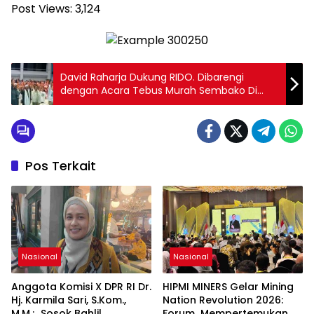
Post Views:
3,124
David Raharja Dukung RIDO. Dibarengi
dengan Acara Tebus Murah Sembako Di
Kelapa Gading
Pos Terkait
Nasional
Nasional
Anggota Komisi X DPR RI Dr.
HIPMI MINERS Gelar Mining
Hj. Karmila Sari, S.Kom.,
Nation Revolution 2026:
M.M.; Sosok Bahlil
Forum Mempertemukan