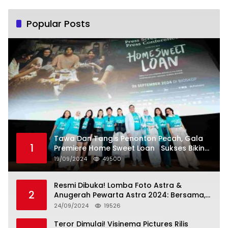
Kesejahteraan Sosial dalam Menata
Bangsa Menuju Indonesia Emas 2045”,
Popular Posts
Tawa Dan Tangis Penonton Pecah, Gala
1
Premiere Home Sweet Loan Sukses Bikin
Penonton Lihat Diri Sendiri di Layar
19/09/2024
49500
Resmi Dibuka! Lomba Foto Astra &
2
Anugerah Pewarta Astra 2024: Bersama,
Berkarya, Berkelanjutan
24/09/2024
19526
Teror Dimulai! Visinema Pictures Rilis