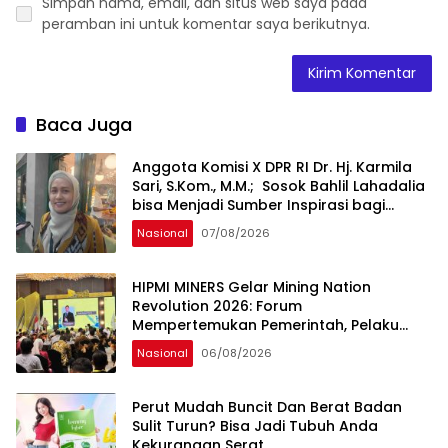
Simpan nama, email, dan situs web saya pada
peramban ini untuk komentar saya berikutnya.
Baca Juga
Anggota Komisi X DPR RI Dr. Hj. Karmila
Sari, S.Kom., M.M.; Sosok Bahlil Lahadalia
bisa Menjadi Sumber Inspirasi bagi
Generasi Muda, Pelaku Usaha,
Nasional
07/08/2026
Pemerintah, maupun Pemangku
Kepentingan lainnya untuk bersama-
sama Memberikan Kontribusi bagi
HIPMI MINERS Gelar Mining Nation
Pembangunan Nasional.
Revolution 2026: Forum
Mempertemukan Pemerintah, Pelaku
Industri, Investor, Akademisi, dan
Nasional
06/08/2026
Pengusaha dalam Mendukung
Percepatan Hilirisasi Nasional.
Perut Mudah Buncit Dan Berat Badan
Sulit Turun? Bisa Jadi Tubuh Anda
Kekurangan Serat