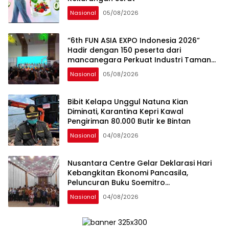
Nasional
05/08/2026
“6th FUN ASIA EXPO Indonesia 2026”
Hadir dengan 150 peserta dari
mancanegara Perkuat Industri Taman
Rekreasi dan Ekosistem Pariwisata di
Nasional
05/08/2026
Tanah Air
Bibit Kelapa Unggul Natuna Kian
Diminati, Karantina Kepri Kawal
Pengiriman 80.000 Butir ke Bintan
Nasional
04/08/2026
Nusantara Centre Gelar Deklarasi Hari
Kebangkitan Ekonomi Pancasila,
Peluncuran Buku Soemitro
Djojohadikusumo Anti Penjajahan
Nasional
04/08/2026
(Pergolakan Ekonomi Politik Indonesia) &
Simposium Nasional “Urgensi Undang-
Undang Perekonomian Nasional dan