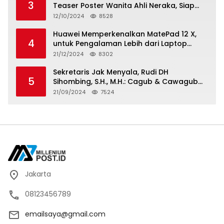
3
Teaser Poster Wanita Ahli Neraka, Siap
Tayang di Bioskop 14 November 2024
12/10/2024
8528
Huawei Memperkenalkan MatePad 12 X,
4
untuk Pengalaman Lebih dari Laptop
dengan Layar Ultra Bright dan Desain
21/12/2024
8302
Stylish Tablet Ringan yang Hadirkan
Standar Baru untuk Produktivitas di Mana
Sekretaris Jak Menyala, Rudi DH
5
Saja
Sihombing, S.H., M.H.: Cagub & Cawagub
DKI Jakarta Pramono Anung dan Rano
21/09/2024
7524
Karno, Pilihan Terbaik Pimpin Jakarta
2024-2029
Jakarta
08123456789
emailsaya@gmail.com