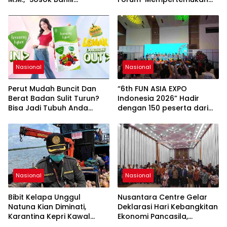
Lahadalia bisa Menjadi
Pemerintah, Pelaku Industri,
Sumber Inspirasi bagi
Investor, Akademisi, dan
Generasi Muda, Pelaku
Pengusaha dalam
Usaha, Pemerintah,
Mendukung Percepatan
maupun Pemangku
Hilirisasi Nasional.
Kepentingan lainnya untuk
bersama-sama
Nasional
Nasional
Memberikan Kontribusi
bagi Pembangunan
Perut Mudah Buncit Dan
“6th FUN ASIA EXPO
Nasional.
Berat Badan Sulit Turun?
Indonesia 2026” Hadir
Bisa Jadi Tubuh Anda
dengan 150 peserta dari
Kekurangan Serat
mancanegara Perkuat
Industri Taman Rekreasi
dan Ekosistem Pariwisata
di Tanah Air
Nasional
Nasional
Bibit Kelapa Unggul
Nusantara Centre Gelar
Natuna Kian Diminati,
Deklarasi Hari Kebangkitan
Karantina Kepri Kawal
Ekonomi Pancasila,
Pengiriman 80.000 Butir ke
Peluncuran Buku Soemitro