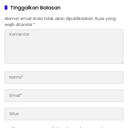
Bintan
Djojohadikusumo Anti
Tinggalkan Balasan
Penjajahan (Pergolakan
Ekonomi Politik Indonesia)
Alamat email Anda tidak akan dipublikasikan.
Ruas yang
& Simposium Nasional
wajib ditandai
*
“Urgensi Undang-Undang
Perekonomian Nasional
dan Kesejahteraan Sosial
dalam Menata Bangsa
Menuju Indonesia Emas
2045”,