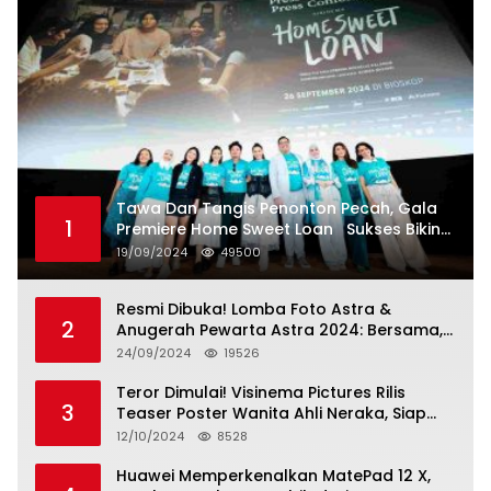
Tawa Dan Tangis Penonton Pecah, Gala
1
Premiere Home Sweet Loan Sukses Bikin
Penonton Lihat Diri Sendiri di Layar
19/09/2024
49500
Resmi Dibuka! Lomba Foto Astra &
2
Anugerah Pewarta Astra 2024: Bersama,
Berkarya, Berkelanjutan
24/09/2024
19526
Teror Dimulai! Visinema Pictures Rilis
3
Teaser Poster Wanita Ahli Neraka, Siap
Tayang di Bioskop 14 November 2024
12/10/2024
8528
Huawei Memperkenalkan MatePad 12 X,