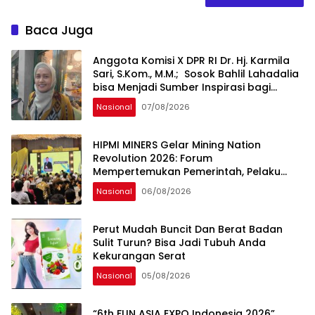
Baca Juga
Anggota Komisi X DPR RI Dr. Hj. Karmila
Sari, S.Kom., M.M.; Sosok Bahlil Lahadalia
bisa Menjadi Sumber Inspirasi bagi
Generasi Muda, Pelaku Usaha,
Nasional
07/08/2026
Pemerintah, maupun Pemangku
Kepentingan lainnya untuk bersama-
sama Memberikan Kontribusi bagi
HIPMI MINERS Gelar Mining Nation
Pembangunan Nasional.
Revolution 2026: Forum
Mempertemukan Pemerintah, Pelaku
Industri, Investor, Akademisi, dan
Nasional
06/08/2026
Pengusaha dalam Mendukung
Percepatan Hilirisasi Nasional.
Perut Mudah Buncit Dan Berat Badan
Sulit Turun? Bisa Jadi Tubuh Anda
Kekurangan Serat
Nasional
05/08/2026
“6th FUN ASIA EXPO Indonesia 2026”