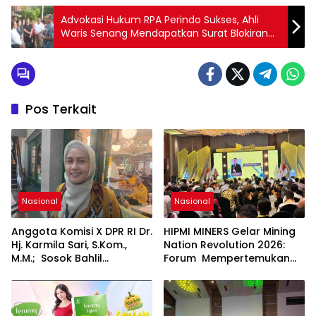
Advokasi Hukum RPA Perindo Sukses, Ahli
Waris Senang Mendapatkan Surat Blokiran
dari BPN Jakbar
Pos Terkait
Nasional
Nasional
Anggota Komisi X DPR RI Dr.
HIPMI MINERS Gelar Mining
Hj. Karmila Sari, S.Kom.,
Nation Revolution 2026:
M.M.; Sosok Bahlil
Forum Mempertemukan
Lahadalia bisa Menjadi
Pemerintah, Pelaku Industri,
Sumber Inspirasi bagi
Investor, Akademisi, dan
Generasi Muda, Pelaku
Pengusaha dalam
Usaha, Pemerintah,
Mendukung Percepatan