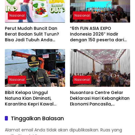
maupun Pemangku
Hilirisasi Nasional.
Kepentingan lainnya untuk
bersama-sama
Nasional
Nasional
Memberikan Kontribusi
bagi Pembangunan
Perut Mudah Buncit Dan
“6th FUN ASIA EXPO
Nasional.
Berat Badan Sulit Turun?
Indonesia 2026” Hadir
Bisa Jadi Tubuh Anda
dengan 150 peserta dari
Kekurangan Serat
mancanegara Perkuat
Industri Taman Rekreasi
dan Ekosistem Pariwisata
di Tanah Air
Nasional
Nasional
Bibit Kelapa Unggul
Nusantara Centre Gelar
Natuna Kian Diminati,
Deklarasi Hari Kebangkitan
Karantina Kepri Kawal
Ekonomi Pancasila,
Pengiriman 80.000 Butir ke
Peluncuran Buku Soemitro
Bintan
Djojohadikusumo Anti
Tinggalkan Balasan
Penjajahan (Pergolakan
Ekonomi Politik Indonesia)
Alamat email Anda tidak akan dipublikasikan.
Ruas yang
& Simposium Nasional