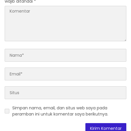
wajib ditandai
*
“Urgensi Undang-Undang
Perekonomian Nasional
dan Kesejahteraan Sosial
dalam Menata Bangsa
Menuju Indonesia Emas
2045”,
Simpan nama, email, dan situs web saya pada
peramban ini untuk komentar saya berikutnya.