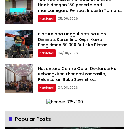
Hadir dengan 150 peserta dari
mancanegara Perkuat Industri Taman
Rekreasi dan Ekosistem Pariwisata di
Nasional
05/08/2026
Tanah Air
Bibit Kelapa Unggul Natuna Kian
Diminati, Karantina Kepri Kawal
Pengiriman 80.000 Butir ke Bintan
Nasional
04/08/2026
Nusantara Centre Gelar Deklarasi Hari
Kebangkitan Ekonomi Pancasila,
Peluncuran Buku Soemitro
Djojohadikusumo Anti Penjajahan
Nasional
04/08/2026
(Pergolakan Ekonomi Politik Indonesia) &
Simposium Nasional “Urgensi Undang-
Undang Perekonomian Nasional dan
Kesejahteraan Sosial dalam Menata
Bangsa Menuju Indonesia Emas 2045”,
Popular Posts