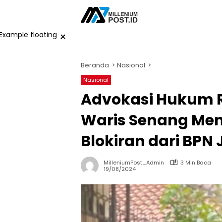
Langsung
ke
konten
×
Beranda
Nasional
Nasional
Advokasi Hukum RP
Waris Senang Me
Blokiran dari BPN
MilleniumPost_Admin
3 Min Baca
19/08/2024