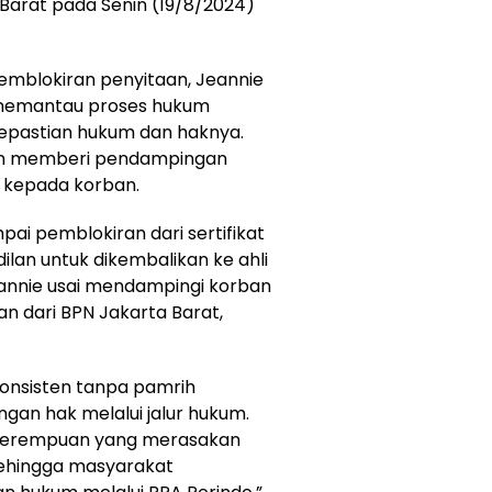
Barat pada Senin (19/8/2024)
emblokiran penyitaan, Jeannie
 memantau proses hukum
epastian hukum dan haknya.
kan memberi pendampingan
 kepada korban.
i pemblokiran dari sertifikat
ilan untuk dikembalikan ke ahli
 Jeannie usai mendampingi korban
an dari BPN Jakarta Barat,
onsisten tanpa pamrih
an hak melalui jalur hukum.
ng perempuan yang merasakan
sehingga masyarakat