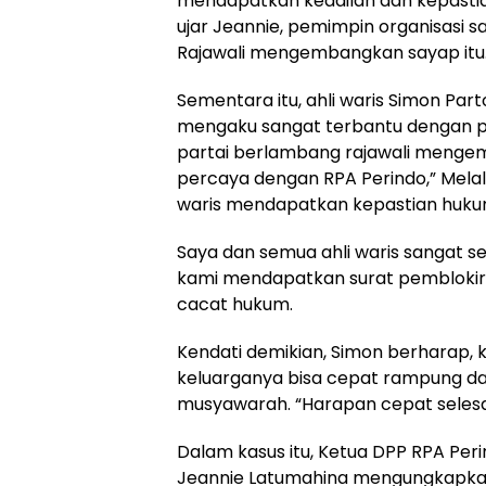
mendapatkan keadilan dan kepastia
ujar Jeannie, pemimpin organisasi 
Rajawali mengembangkan sayap itu
Sementara itu, ahli waris Simon Par
mengaku sangat terbantu dengan p
partai berlambang rajawali mengemb
percaya dengan RPA Perindo,” Mela
waris mendapatkan kepastian hukum
Saya dan semua ahli waris sangat 
kami mendapatkan surat pemblokira
cacat hukum.
Kendati demikian, Simon berharap, 
keluarganya bisa cepat rampung dan
musyawarah. “Harapan cepat selesai
Dalam kasus itu, Ketua DPP RPA Peri
Jeannie Latumahina mengungkapkan