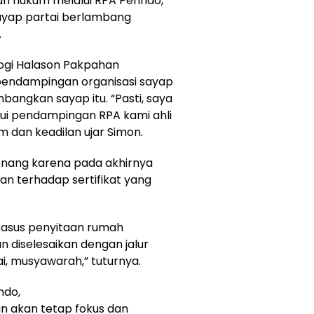
n hukum melalui RPA Perindo,”
sayap partai berlambang
.
togi Halason Pakpahan
endampingan organisasi sayap
angkan sayap itu. “Pasti, saya
lui pendampingan RPA kami ahli
 dan keadilan ujar Simon.
senang karena pada akhirnya
n terhadap sertifikat yang
kasus penyitaan rumah
 diselesaikan dengan jalur
, musyawarah,” tuturnya.
ndo,
 akan tetap fokus dan