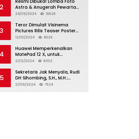
Resmi Dibuka! Lomba Foto
2
Astra & Anugerah Pewarta
Astra 2024: Bersama,
24/09/2024
19528
Berkarya, Berkelanjutan
Teror Dimulai! Visinema
3
Pictures Rilis Teaser Poster
Wanita Ahli Neraka, Siap
12/10/2024
8529
Tayang di Bioskop 14
November 2024
Huawei Memperkenalkan
4
MatePad 12 X, untuk
Pengalaman Lebih dari
21/12/2024
8302
Laptop dengan Layar Ultra
Bright dan Desain Stylish
Sekretaris Jak Menyala, Rudi
5
Tablet Ringan yang Hadirkan
DH Sihombing, S.H., M.H.:
Standar Baru untuk
Cagub & Cawagub DKI
21/09/2024
7524
Produktivitas di Mana Saja
Jakarta Pramono Anung dan
Rano Karno, Pilihan Terbaik
Pimpin Jakarta 2024-2029