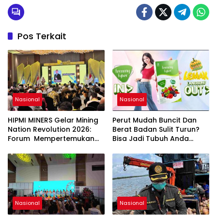
Organisasi KBI di Seluruh Indonesia dan Luar
Negeri Berbasis Riset.
Pos Terkait
Nasional
Nasional
HIPMI MINERS Gelar Mining
Perut Mudah Buncit Dan
Nation Revolution 2026:
Berat Badan Sulit Turun?
Forum Mempertemukan
Bisa Jadi Tubuh Anda
Pemerintah, Pelaku Industri,
Kekurangan Serat
Investor, Akademisi, dan
Pengusaha dalam
Mendukung Percepatan
Hilirisasi Nasional.
Nasional
Nasional