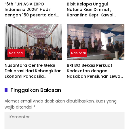
“6th FUN ASIA EXPO
Bibit Kelapa Unggul
Indonesia 2026” Hadir
Natuna Kian Diminati,
dengan 150 peserta dari
Karantina Kepri Kawal
mancanegara Perkuat
Pengiriman 80.000 Butir ke
Industri Taman Rekreasi
Bintan
dan Ekosistem Pariwisata
di Tanah Air
Nasional
Nasional
Nusantara Centre Gelar
BRI BO Bekasi Perkuat
Deklarasi Hari Kebangkitan
Kedekatan dengan
Ekonomi Pancasila,
Nasabah Pensiunan Lewat
Peluncuran Buku Soemitro
Program Apresiasi
Djojohadikusumo Anti
Tinggalkan Balasan
Penjajahan (Pergolakan
Ekonomi Politik Indonesia)
Alamat email Anda tidak akan dipublikasikan.
Ruas yang
& Simposium Nasional
wajib ditandai
*
“Urgensi Undang-Undang
Perekonomian Nasional
dan Kesejahteraan Sosial
dalam Menata Bangsa