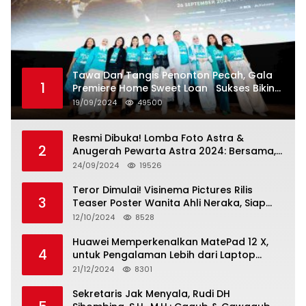
Tawa Dan Tangis Penonton Pecah, Gala
1
Premiere Home Sweet Loan Sukses Bikin
Penonton Lihat Diri Sendiri di Layar
19/09/2024
49500
Resmi Dibuka! Lomba Foto Astra &
2
Anugerah Pewarta Astra 2024: Bersama,
Berkarya, Berkelanjutan
24/09/2024
19526
Teror Dimulai! Visinema Pictures Rilis
3
Teaser Poster Wanita Ahli Neraka, Siap
Tayang di Bioskop 14 November 2024
12/10/2024
8528
Huawei Memperkenalkan MatePad 12 X,
4
untuk Pengalaman Lebih dari Laptop
dengan Layar Ultra Bright dan Desain
21/12/2024
8301
Stylish Tablet Ringan yang Hadirkan
Standar Baru untuk Produktivitas di Mana
Sekretaris Jak Menyala, Rudi DH