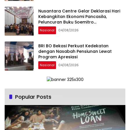
Nusantara Centre Gelar Deklarasi Hari
Kebangkitan Ekonomi Pancasila,
Peluncuran Buku Soemitro
Djojohadikusumo Anti Penjajahan
Nasional
04/08/2026
(Pergolakan Ekonomi Politik Indonesia) &
Simposium Nasional “Urgensi Undang-
Undang Perekonomian Nasional dan
BRI BO Bekasi Perkuat Kedekatan
Kesejahteraan Sosial dalam Menata
dengan Nasabah Pensiunan Lewat
Bangsa Menuju Indonesia Emas 2045”,
Program Apresiasi
Nasional
04/08/2026
Popular Posts