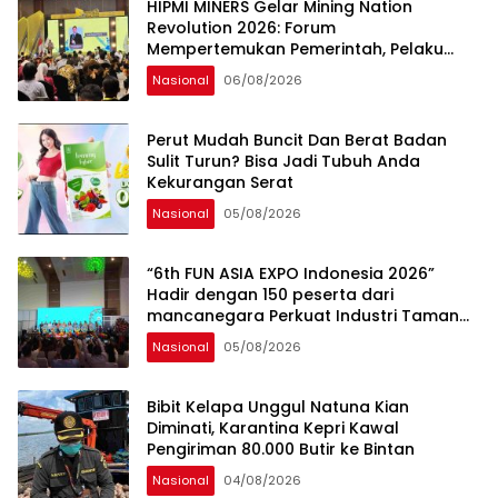
HIPMI MINERS Gelar Mining Nation
Revolution 2026: Forum
Mempertemukan Pemerintah, Pelaku
Industri, Investor, Akademisi, dan
Nasional
06/08/2026
Pengusaha dalam Mendukung
Percepatan Hilirisasi Nasional.
Perut Mudah Buncit Dan Berat Badan
Sulit Turun? Bisa Jadi Tubuh Anda
Kekurangan Serat
Nasional
05/08/2026
“6th FUN ASIA EXPO Indonesia 2026”
Hadir dengan 150 peserta dari
mancanegara Perkuat Industri Taman
Rekreasi dan Ekosistem Pariwisata di
Nasional
05/08/2026
Tanah Air
Bibit Kelapa Unggul Natuna Kian
Diminati, Karantina Kepri Kawal
Pengiriman 80.000 Butir ke Bintan
Nasional
04/08/2026