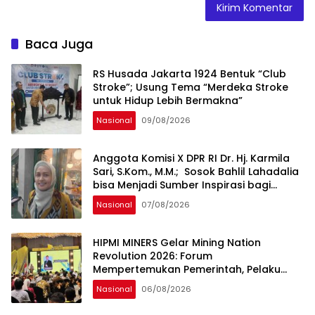
Baca Juga
RS Husada Jakarta 1924 Bentuk “Club
Stroke”; Usung Tema “Merdeka Stroke
untuk Hidup Lebih Bermakna”
Nasional
09/08/2026
Anggota Komisi X DPR RI Dr. Hj. Karmila
Sari, S.Kom., M.M.; Sosok Bahlil Lahadalia
bisa Menjadi Sumber Inspirasi bagi
Generasi Muda, Pelaku Usaha,
Nasional
07/08/2026
Pemerintah, maupun Pemangku
Kepentingan lainnya untuk bersama-
sama Memberikan Kontribusi bagi
HIPMI MINERS Gelar Mining Nation
Pembangunan Nasional.
Revolution 2026: Forum
Mempertemukan Pemerintah, Pelaku
Industri, Investor, Akademisi, dan
Nasional
06/08/2026
Pengusaha dalam Mendukung
Percepatan Hilirisasi Nasional.