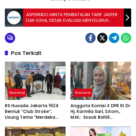
ASPERINDO MINTA PEMBATALAN TARIF JASPER
DAN SGHA, DESAK EVALUASI MENYELURUH
BIAYA KARGO UDARA NASIONAL
Pos Terkait
Nasional
Nasional
RS Husada Jakarta 1924
Anggota Komisi X DPR RI Dr.
Bentuk “Club Stroke”;
Hj. Karmila Sari, S.Kom.,
Usung Tema “Merdeka
M.M.; Sosok Bahlil
Stroke untuk Hidup Lebih
Lahadalia bisa Menjadi
Bermakna”
Sumber Inspirasi bagi
Generasi Muda, Pelaku