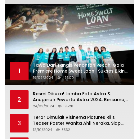
Tawa Dan Tangis Penonton Pecah, Gala
1
Premiere Home Sweet Loan Sukses Bikin
Penonton Lihat Diri Sendiri di Layar
19/09/2024
49500
Resmi Dibuka! Lomba Foto Astra &
2
Anugerah Pewarta Astra 2024: Bersama,
Berkarya, Berkelanjutan
24/09/2024
19528
Teror Dimulai! Visinema Pictures Rilis
3
Teaser Poster Wanita Ahli Neraka, Siap
Tayang di Bioskop 14 November 2024
12/10/2024
8532