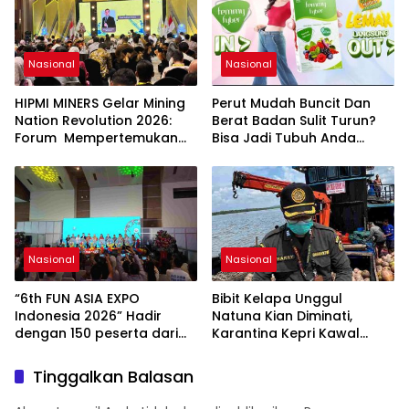
Usaha, Pemerintah,
maupun Pemangku
Kepentingan lainnya untuk
bersama-sama
Nasional
Nasional
Memberikan Kontribusi
bagi Pembangunan
HIPMI MINERS Gelar Mining
Perut Mudah Buncit Dan
Nasional.
Nation Revolution 2026:
Berat Badan Sulit Turun?
Forum Mempertemukan
Bisa Jadi Tubuh Anda
Pemerintah, Pelaku Industri,
Kekurangan Serat
Investor, Akademisi, dan
Pengusaha dalam
Mendukung Percepatan
Hilirisasi Nasional.
Nasional
Nasional
“6th FUN ASIA EXPO
Bibit Kelapa Unggul
Indonesia 2026” Hadir
Natuna Kian Diminati,
dengan 150 peserta dari
Karantina Kepri Kawal
mancanegara Perkuat
Pengiriman 80.000 Butir ke
Industri Taman Rekreasi
Bintan
Tinggalkan Balasan
dan Ekosistem Pariwisata
di Tanah Air