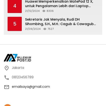
Huawei Memperkenalkan MatePad 12 X,
4
untuk Pengalaman Lebih dari Laptop
dengan Layar Ultra Bright dan Desain
21/12/2024
8306
Stylish Tablet Ringan yang Hadirkan
Standar Baru untuk Produktivitas di Mana
Sekretaris Jak Menyala, Rudi DH
5
Saja
Sihombing, S.H., M.H.: Cagub & Cawagub
DKI Jakarta Pramono Anung dan Rano
21/09/2024
7527
Karno, Pilihan Terbaik Pimpin Jakarta
2024-2029
Jakarta
08123456789
emailsaya@gmail.com