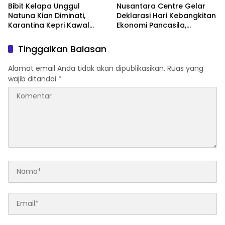
Bibit Kelapa Unggul
Nusantara Centre Gelar
Natuna Kian Diminati,
Deklarasi Hari Kebangkitan
Karantina Kepri Kawal
Ekonomi Pancasila,
Pengiriman 80.000 Butir ke
Peluncuran Buku Soemitro
Bintan
Djojohadikusumo Anti
Tinggalkan Balasan
Penjajahan (Pergolakan
Ekonomi Politik Indonesia)
Alamat email Anda tidak akan dipublikasikan.
Ruas yang
& Simposium Nasional
wajib ditandai
*
“Urgensi Undang-Undang
Perekonomian Nasional
dan Kesejahteraan Sosial
dalam Menata Bangsa
Menuju Indonesia Emas
2045”,