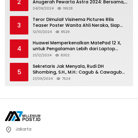
2
Anugerah Pewarta Astra 2024: Bersama,
Berkarya, Berkelanjutan
24/09/2024
19528
Teror Dimulai! Visinema Pictures Rilis
3
Teaser Poster Wanita Ahli Neraka, Siap
Tayang di Bioskop 14 November 2024
12/10/2024
8529
Huawei Memperkenalkan MatePad 12 X,
4
untuk Pengalaman Lebih dari Laptop
dengan Layar Ultra Bright dan Desain
21/12/2024
8302
Stylish Tablet Ringan yang Hadirkan
Standar Baru untuk Produktivitas di Mana
Sekretaris Jak Menyala, Rudi DH
5
Saja
Sihombing, S.H., M.H.: Cagub & Cawagub
DKI Jakarta Pramono Anung dan Rano
21/09/2024
7524
Karno, Pilihan Terbaik Pimpin Jakarta
2024-2029
Jakarta