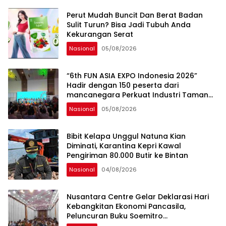
Percepatan Hilirisasi Nasional.
Perut Mudah Buncit Dan Berat Badan
Sulit Turun? Bisa Jadi Tubuh Anda
Kekurangan Serat
Nasional
05/08/2026
“6th FUN ASIA EXPO Indonesia 2026”
Hadir dengan 150 peserta dari
mancanegara Perkuat Industri Taman
Rekreasi dan Ekosistem Pariwisata di
Nasional
05/08/2026
Tanah Air
Bibit Kelapa Unggul Natuna Kian
Diminati, Karantina Kepri Kawal
Pengiriman 80.000 Butir ke Bintan
Nasional
04/08/2026
Nusantara Centre Gelar Deklarasi Hari
Kebangkitan Ekonomi Pancasila,
Peluncuran Buku Soemitro
Djojohadikusumo Anti Penjajahan