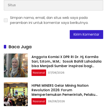
Simpan nama, email, dan situs web saya pada
peramban ini untuk komentar saya berikutnya.
Baca Juga
Anggota Komisi X DPR RI Dr. Hj. Karmila
Sari, S.Kom., M.M.; Sosok Bahlil Lahadalia
bisa Menjadi Sumber Inspirasi bagi
Generasi Muda, Pelaku Usaha,
Nasional
07/08/2026
Pemerintah, maupun Pemangku
Kepentingan lainnya untuk bersama-
sama Memberikan Kontribusi bagi
HIPMI MINERS Gelar Mining Nation
Pembangunan Nasional.
Revolution 2026: Forum
Mempertemukan Pemerintah, Pelaku
Industri, Investor, Akademisi, dan
Nasional
06/08/2026
Pengusaha dalam Mendukung