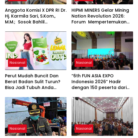
Anggota Komisi X DPR RI Dr.
HIPMI MINERS Gelar Mining
Hj. Karmila Sari, S.Kom.,
Nation Revolution 2026:
M.M.; Sosok Bahlil
Forum Mempertemukan
Lahadalia bisa Menjadi
Pemerintah, Pelaku Industri,
Sumber Inspirasi bagi
Investor, Akademisi, dan
Generasi Muda, Pelaku
Pengusaha dalam
Usaha, Pemerintah,
Mendukung Percepatan
maupun Pemangku
Hilirisasi Nasional.
Kepentingan lainnya untuk
bersama-sama
Nasional
Nasional
Memberikan Kontribusi
bagi Pembangunan
Perut Mudah Buncit Dan
“6th FUN ASIA EXPO
Nasional.
Berat Badan Sulit Turun?
Indonesia 2026” Hadir
Bisa Jadi Tubuh Anda
dengan 150 peserta dari
Kekurangan Serat
mancanegara Perkuat
Industri Taman Rekreasi
dan Ekosistem Pariwisata
di Tanah Air
Nasional
Nasional