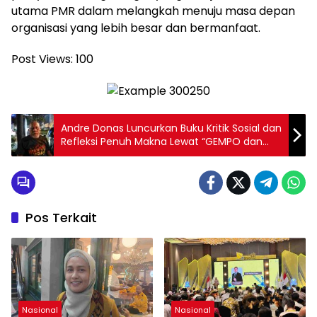
utama PMR dalam melangkah menuju masa depan
organisasi yang lebih besar dan bermanfaat.
Post Views:
100
Andre Donas Luncurkan Buku Kritik Sosial dan
Refleksi Penuh Makna Lewat “GEMPO dan
Cerita Sewaktu Hujan”
Pos Terkait
Nasional
Nasional