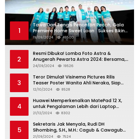
Tawa Dan Tangis Penonton Pecah, Gala
1
Premiere Home Sweet Loan Sukses Bikin
Penonton Lihat Diri Sendiri di Layar
19/09/2024
49500
Resmi Dibuka! Lomba Foto Astra &
2
Anugerah Pewarta Astra 2024: Bersama,
Berkarya, Berkelanjutan
24/09/2024
19526
Teror Dimulai! Visinema Pictures Rilis
3
Teaser Poster Wanita Ahli Neraka, Siap
Tayang di Bioskop 14 November 2024
12/10/2024
8528
Huawei Memperkenalkan MatePad 12 X,
4
untuk Pengalaman Lebih dari Laptop
dengan Layar Ultra Bright dan Desain
21/12/2024
8302
Stylish Tablet Ringan yang Hadirkan
Standar Baru untuk Produktivitas di Mana
Sekretaris Jak Menyala, Rudi DH
5
Saja
Sihombing, S.H., M.H.: Cagub & Cawagub
DKI Jakarta Pramono Anung dan Rano
21/09/2024
7524