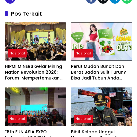
Pos Terkait
Nasional
Nasional
HIPMI MINERS Gelar Mining
Perut Mudah Buncit Dan
Nation Revolution 2026:
Berat Badan Sulit Turun?
Forum Mempertemukan
Bisa Jadi Tubuh Anda
Pemerintah, Pelaku Industri,
Kekurangan Serat
Investor, Akademisi, dan
Pengusaha dalam
Mendukung Percepatan
Hilirisasi Nasional.
Nasional
Nasional
“6th FUN ASIA EXPO
Bibit Kelapa Unggul