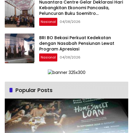
Nusantara Centre Gelar Deklarasi Hari
Kebangkitan Ekonomi Pancasila,
Peluncuran Buku Soemitro
Djojohadikusumo Anti Penjajahan
Nasional
04/08/2026
(Pergolakan Ekonomi Politik Indonesia) &
Simposium Nasional “Urgensi Undang-
Undang Perekonomian Nasional dan
BRI BO Bekasi Perkuat Kedekatan
Kesejahteraan Sosial dalam Menata
dengan Nasabah Pensiunan Lewat
Bangsa Menuju Indonesia Emas 2045”,
Program Apresiasi
Nasional
04/08/2026
Popular Posts