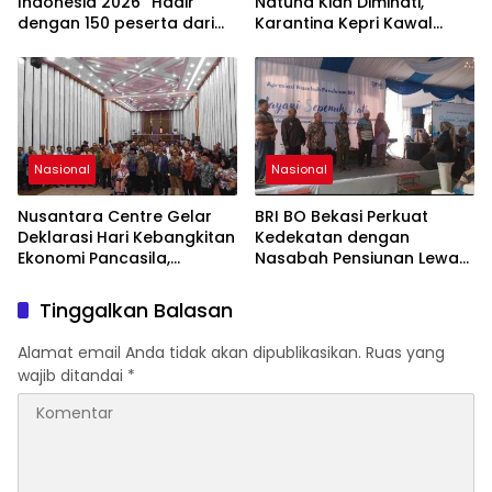
Indonesia 2026” Hadir
Natuna Kian Diminati,
dengan 150 peserta dari
Karantina Kepri Kawal
mancanegara Perkuat
Pengiriman 80.000 Butir ke
Industri Taman Rekreasi
Bintan
dan Ekosistem Pariwisata
di Tanah Air
Nasional
Nasional
Nusantara Centre Gelar
BRI BO Bekasi Perkuat
Deklarasi Hari Kebangkitan
Kedekatan dengan
Ekonomi Pancasila,
Nasabah Pensiunan Lewat
Peluncuran Buku Soemitro
Program Apresiasi
Djojohadikusumo Anti
Tinggalkan Balasan
Penjajahan (Pergolakan
Ekonomi Politik Indonesia)
Alamat email Anda tidak akan dipublikasikan.
Ruas yang
& Simposium Nasional
wajib ditandai
*
“Urgensi Undang-Undang
Perekonomian Nasional
dan Kesejahteraan Sosial
dalam Menata Bangsa
Menuju Indonesia Emas
2045”,