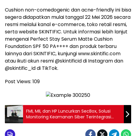
Cushion non-comedogenic dan acne-friendly ini bisa
segera didapatkan mulai tanggal 22 Mei 2026 secara
resmi melalui kanal e-commerce, toko retail resmi,
serta website SKINTIFIC. Untuk informasi lebih lanjut
mengenai Perfect Stay Serum Matte Cushion
Foundation SPF 50 PA++++ dan produk terbaru
lainnya dari SKINTIFIC, kunjungi www.skintific.com
atau ikuti akun resmi @skintificid di Instagram dan
@skintific_id di TikTok.
Post Views:
109
FMI, MII, dan HP Luncurkan SecBox, Solusi
Monitoring Keamanan Siber Terintegrasi
untuk Organisasi di Indonesia Memperkuat
visibilitas, monitoring, dan respons ancaman
Siber secara terpusat