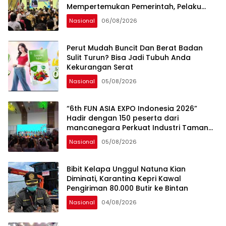
Mempertemukan Pemerintah, Pelaku
Industri, Investor, Akademisi, dan
Nasional
06/08/2026
Pengusaha dalam Mendukung
Percepatan Hilirisasi Nasional.
Perut Mudah Buncit Dan Berat Badan
Sulit Turun? Bisa Jadi Tubuh Anda
Kekurangan Serat
Nasional
05/08/2026
“6th FUN ASIA EXPO Indonesia 2026”
Hadir dengan 150 peserta dari
mancanegara Perkuat Industri Taman
Rekreasi dan Ekosistem Pariwisata di
Nasional
05/08/2026
Tanah Air
Bibit Kelapa Unggul Natuna Kian
Diminati, Karantina Kepri Kawal
Pengiriman 80.000 Butir ke Bintan
Nasional
04/08/2026