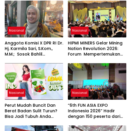
Nasional
Nasional
Anggota Komisi X DPR RI Dr.
HIPMI MINERS Gelar Mining
Hj. Karmila Sari, S.Kom.,
Nation Revolution 2026:
M.M.; Sosok Bahlil
Forum Mempertemukan
Lahadalia bisa Menjadi
Pemerintah, Pelaku Industri,
Sumber Inspirasi bagi
Investor, Akademisi, dan
Generasi Muda, Pelaku
Pengusaha dalam
Usaha, Pemerintah,
Mendukung Percepatan
maupun Pemangku
Hilirisasi Nasional.
Kepentingan lainnya untuk
bersama-sama
Nasional
Nasional
Memberikan Kontribusi
bagi Pembangunan
Perut Mudah Buncit Dan
“6th FUN ASIA EXPO
Nasional.
Berat Badan Sulit Turun?
Indonesia 2026” Hadir
Bisa Jadi Tubuh Anda
dengan 150 peserta dari
Kekurangan Serat
mancanegara Perkuat
Industri Taman Rekreasi