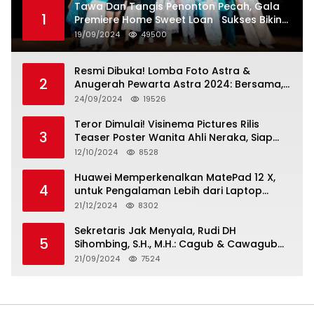
Tawa Dan Tangis Penonton Pecah, Gala
1
Premiere Home Sweet Loan Sukses Bikin
Penonton Lihat Diri Sendiri di Layar
19/09/2024
49500
Resmi Dibuka! Lomba Foto Astra &
2
Anugerah Pewarta Astra 2024: Bersama,
Berkarya, Berkelanjutan
24/09/2024
19526
Teror Dimulai! Visinema Pictures Rilis
3
Teaser Poster Wanita Ahli Neraka, Siap
Tayang di Bioskop 14 November 2024
12/10/2024
8528
Huawei Memperkenalkan MatePad 12 X,
4
untuk Pengalaman Lebih dari Laptop
dengan Layar Ultra Bright dan Desain
21/12/2024
8302
Stylish Tablet Ringan yang Hadirkan
Standar Baru untuk Produktivitas di Mana
Sekretaris Jak Menyala, Rudi DH
5
Saja
Sihombing, S.H., M.H.: Cagub & Cawagub
DKI Jakarta Pramono Anung dan Rano
21/09/2024
7524
Karno, Pilihan Terbaik Pimpin Jakarta
2024-2029