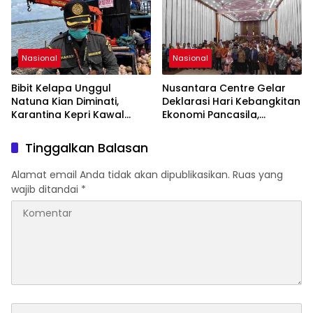
dan Ekosistem Pariwisata
di Tanah Air
Nasional
Nasional
Bibit Kelapa Unggul
Nusantara Centre Gelar
Natuna Kian Diminati,
Deklarasi Hari Kebangkitan
Karantina Kepri Kawal
Ekonomi Pancasila,
Pengiriman 80.000 Butir ke
Peluncuran Buku Soemitro
Bintan
Djojohadikusumo Anti
Tinggalkan Balasan
Penjajahan (Pergolakan
Ekonomi Politik Indonesia)
Alamat email Anda tidak akan dipublikasikan.
Ruas yang
& Simposium Nasional
wajib ditandai
*
“Urgensi Undang-Undang
Perekonomian Nasional
dan Kesejahteraan Sosial
dalam Menata Bangsa
Menuju Indonesia Emas
2045”,