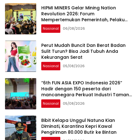
sama Memberikan Kontribusi bagi
HIPMI MINERS Gelar Mining Nation
Pembangunan Nasional.
Revolution 2026: Forum
Mempertemukan Pemerintah, Pelaku
Industri, Investor, Akademisi, dan
Nasional
06/08/2026
Pengusaha dalam Mendukung
Percepatan Hilirisasi Nasional.
Perut Mudah Buncit Dan Berat Badan
Sulit Turun? Bisa Jadi Tubuh Anda
Kekurangan Serat
Nasional
05/08/2026
“6th FUN ASIA EXPO Indonesia 2026”
Hadir dengan 150 peserta dari
mancanegara Perkuat Industri Taman
Rekreasi dan Ekosistem Pariwisata di
Nasional
05/08/2026
Tanah Air
Bibit Kelapa Unggul Natuna Kian
Diminati, Karantina Kepri Kawal
Pengiriman 80.000 Butir ke Bintan