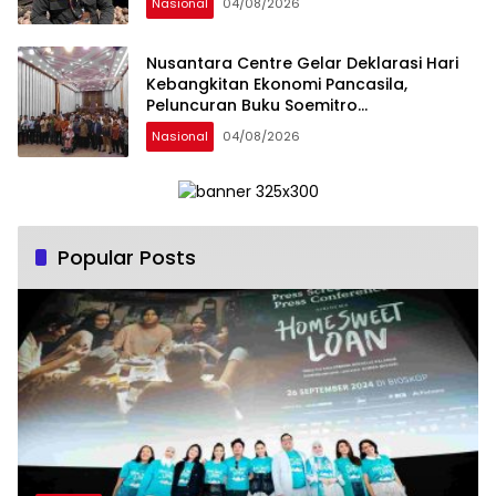
Nasional
04/08/2026
Nusantara Centre Gelar Deklarasi Hari
Kebangkitan Ekonomi Pancasila,
Peluncuran Buku Soemitro
Djojohadikusumo Anti Penjajahan
Nasional
04/08/2026
(Pergolakan Ekonomi Politik Indonesia) &
Simposium Nasional “Urgensi Undang-
Undang Perekonomian Nasional dan
Kesejahteraan Sosial dalam Menata
Bangsa Menuju Indonesia Emas 2045”,
Popular Posts