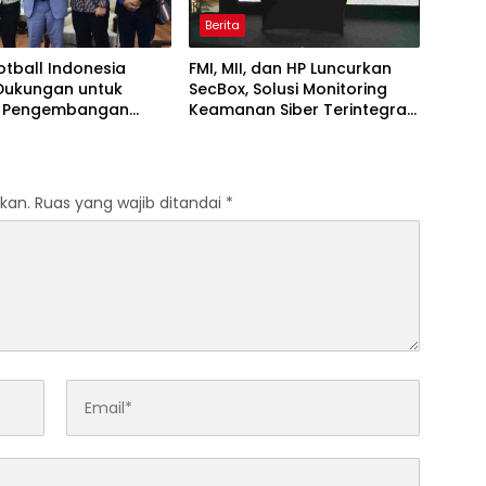
Berita
otball Indonesia
FMI, MII, dan HP Luncurkan
Dukungan untuk
SecBox, Solusi Monitoring
s Pengembangan
Keamanan Siber Terintegrasi
untuk Organisasi di
Indonesia Memperkuat
visibilitas, monitoring, dan
respons ancaman Siber
kan.
Ruas yang wajib ditandai
*
secara terpusat