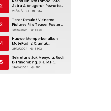
Resmi Dibuka! Lomba Foto
2
Astra & Anugerah Pewarta
Astra 2024: Bersama,
24/09/2024
19526
Berkarya, Berkelanjutan
Teror Dimulai! Visinema
3
Pictures Rilis Teaser Poster
Wanita Ahli Neraka, Siap
12/10/2024
8528
Tayang di Bioskop 14
November 2024
Huawei Memperkenalkan
4
MatePad 12 X, untuk
Pengalaman Lebih dari
21/12/2024
8302
Laptop dengan Layar Ultra
Bright dan Desain Stylish
Sekretaris Jak Menyala, Rudi
5
Tablet Ringan yang Hadirkan
DH Sihombing, S.H., M.H.:
Standar Baru untuk
Cagub & Cawagub DKI
21/09/2024
7524
Produktivitas di Mana Saja
Jakarta Pramono Anung dan
Rano Karno, Pilihan Terbaik
Pimpin Jakarta 2024-2029