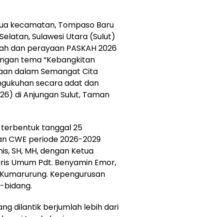
dua kecamatan, Tompaso Baru
latan, Sulawesi Utara (Sulut)
adah dan perayaan PASKAH 2026
, dengan tema “Kebangkitan
raan dalam Semangat Cita
engukuhan secara adat dan
6) di Anjungan Sulut, Taman
 terbentuk tanggal 25
lan CWE periode 2026-2029
is, SH, MH, dengan Ketua
aris Umum Pdt. Benyamin Emor,
. Kumarurung. Kepengurusan
-bidang.
g dilantik berjumlah lebih dari