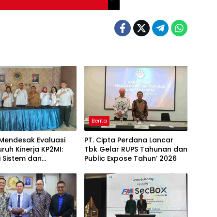
Berita
 Mendesak Evaluasi
PT. Cipta Perdana Lancar
ruh Kinerja KP2MI:
Tbk Gelar RUPS Tahunan dan
i Sistem dan
Public Expose Tahun’ 2026
nkan Pembinaan,
Penutupan
haan