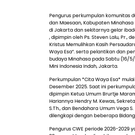
Pengurus perkumpulan komunitas 
dan Maesaan, Kabupaten Minahasa Se
di Jakarta dan sekitarnya gelar ib
, dipimpin oleh Ps. Steven Lalu, Pr.
Kristus Memulihkan Kasih Persauda
Waya Esa”. serta pelantikan dan p
budaya Minahasa pada Sabtu (16/5/2
Mini Indonesia Indah, Jakarta.
Perkumpulan *Cita Waya Esa* mulai
Desember 2025. Saat ini perkumpu
dipimpin Ketua Umum Brurtje Maram
Hariannya Hendry M. Kewas, Sekret
S.Th., dan Bendahara Umum Vega S
dilengkapi dengan beberapa Bidang
Pengurus CWE periode 2026-2029 yan