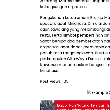
30 orang. Mereka diambil sumpah s
kelangsungan organisasi.
Pengukuhan ketua umum Brurtje Mar
upacara adat Minahasa. Dimulai dar
daun tawa’ang yang melambangka
restu, serta simbol pembersihan dir
Santi” berupa doa pemberkatan da
organisasi agar dapat memimpin 
penuh rasa tanggungjawab. Brurtj
perkumpulan Cita Waya Esa ini seja
Kawanua mencerdaskan bangsa , 
Minahasa.
Post Views:
105
Ekspor Ikan Natuna Tembus 1,2 M
Semua Dalam Keadaan Sehat