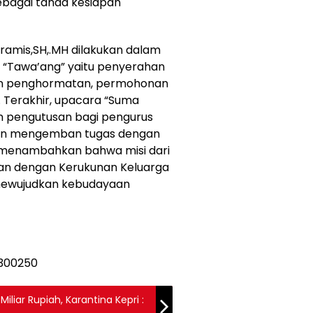
ebagai tanda kesiapan
amis,SH,.MH dilakukan dalam
i “Tawa’ang” yaitu penyerahan
n penghormatan, permohonan
i. Terakhir, upacara “Suma
n pengutusan bagi pengurus
dan mengemban tugas dengan
e menambahkan bahwa misi dari
lan dengan Kerukunan Keluarga
mewujudkan kebudayaan
iliar Rupiah, Karantina Kepri :