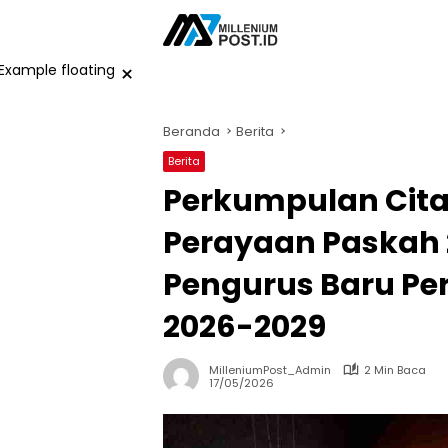
Langsung
ke
konten
×
Beranda
Berita
Berita
Perkumpulan Cita
Perayaan Paskah 
Pengurus Baru Pe
2026-2029
MilleniumPost_Admin
2 Min Baca
17/05/2026