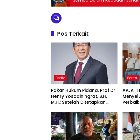
Pos Terkait
Berita
Berita
Pakar Hukum Pidana, Prof.Dr.
APJATI
Henry Yosodiningrat, S.H,
Menyelu
M.H.: Setelah Ditetapkan
Perbaik
Tersangka, Hak Didampingi
Kedepa
Pengacara Justru Lebih Kuat
Bukan 
Perusa