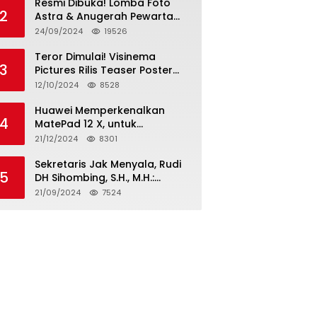
Resmi Dibuka! Lomba Foto
2
Astra & Anugerah Pewarta
Astra 2024: Bersama,
24/09/2024
19526
Berkarya, Berkelanjutan
Teror Dimulai! Visinema
3
Pictures Rilis Teaser Poster
Wanita Ahli Neraka, Siap
12/10/2024
8528
Tayang di Bioskop 14
November 2024
Huawei Memperkenalkan
4
MatePad 12 X, untuk
Pengalaman Lebih dari
21/12/2024
8301
Laptop dengan Layar Ultra
Bright dan Desain Stylish
Sekretaris Jak Menyala, Rudi
5
Tablet Ringan yang Hadirkan
DH Sihombing, S.H., M.H.:
Standar Baru untuk
Cagub & Cawagub DKI
21/09/2024
7524
Produktivitas di Mana Saja
Jakarta Pramono Anung dan
Rano Karno, Pilihan Terbaik
Pimpin Jakarta 2024-2029