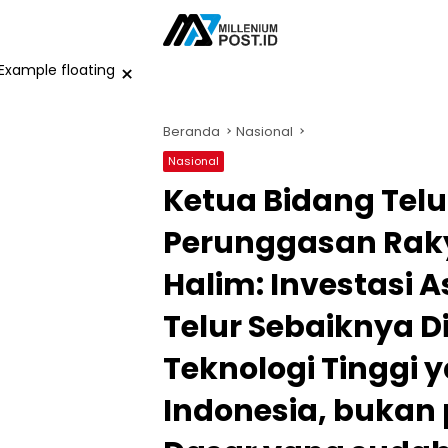
Langsung
ke
konten
×
Beranda
Nasional
Nasional
Ketua Bidang Tel
Perunggasan Raky
Halim: Investasi A
Telur Sebaiknya D
Teknologi Tinggi 
Indonesia, bukan