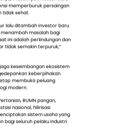
tensi memperburuk persaingan
tidak sehat.
r lalu ditambah investor baru
in menambah masalah bagi
at ini adalah perlindungan dan
r tidak semakin terpuruk,”
jaga keseimbangan ekosistem
gedepankan keberpihakan
 tetap membuka peluang
logi modern.
 Pertanian, BUMN pangan,
si nasional, hilirisasi
nciptakan sistem usaha yang
n bagi seluruh pelaku industri