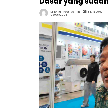
Dasar yang sudah 
MilleniumPost_Admin
3 Min Baca
09/05/2026