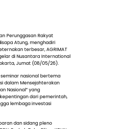
san Perunggasan Rakyat
disapa Atung, menghadiri
peternakan terbesar, AGRIMAT
elar di Nusantara International
Jakarta, Jumat (08/05/26).
n seminar nasional bertema
asi dalam Mensejahterakan
san Nasional” yang
epentingan dari pemerintah,
ngga lembaga investasi
paran dan sidang pleno