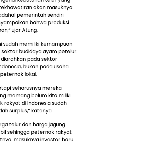
kekhawatiran akan masuknya
Padahal pemerintah sendiri
enyampaikan bahwa produksi
an,” ujar Atung.
ini sudah memiliki kemampuan
sektor budidaya ayam petelur.
a diarahkan pada sektor
 Indonesia, bukan pada usaha
peternak lokal.
 tetapi seharusnya mereka
ng memang belum kita miliki.
k rakyat di Indonesia sudah
h surplus,” katanya.
rga telur dan harga jagung
bil sehingga peternak rakyat
nya, masuknya investor baru