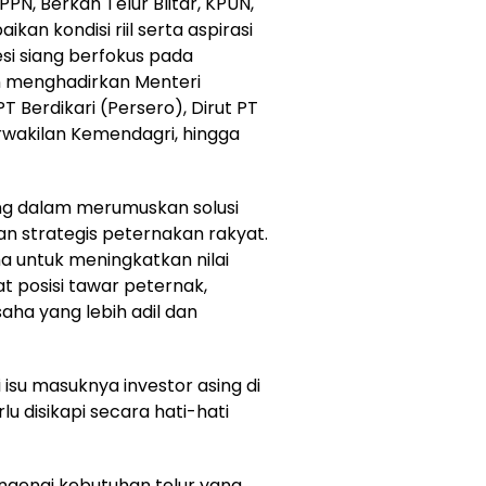
PN, Berkah Telur Blitar, KPUN,
n kondisi riil serta aspirasi
si siang berfokus pada
an menghadirkan Menteri
T Berdikari (Persero), Dirut PT
wakilan Kemendagri, hingga
ng dalam merumuskan solusi
n strategis peternakan rakyat.
ama untuk meningkatkan nilai
 posisi tawar peternak,
aha yang lebih adil dan
 isu masuknya investor asing di
rlu disikapi secara hati-hati
genai kebutuhan telur yang