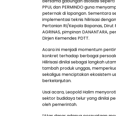
bersama gabungan asosiasi seperti P
PPUI, dan PERMINDO guna menyampaika
peternak di lapangan. Sementara se
implementasi teknis hilirisasi deng
Pertanian RI/Kepala Bapanas, Dirut P
AGRINAS, pimpinan DANANTARA, per
Dirjen Kemendes PDTT.
Acara ini menjadi momentum penti
konkret terhadap berbagai persoala
Hilirisasi dinilai sebagai langkah ut
tambah produk unggas, memperkuat
sekaligus menciptakan ekosistem us
berkelanjutan.
Usai acara, Leopold Halim menyoroti
sektor budidaya telur yang dinilai pe
oleh pemerintah.
“Atas dasar adanya pernyataan men