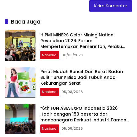
Baca Juga
HIPMI MINERS Gelar Mining Nation
Revolution 2026: Forum
Mempertemukan Pemerintah, Pelaku
Industri, Investor, Akademisi, dan
Nasional
06/08/2026
Pengusaha dalam Mendukung
Percepatan Hilirisasi Nasional.
Perut Mudah Buncit Dan Berat Badan
Sulit Turun? Bisa Jadi Tubuh Anda
Kekurangan Serat
Nasional
05/08/2026
“6th FUN ASIA EXPO Indonesia 2026”
Hadir dengan 150 peserta dari
mancanegara Perkuat Industri Taman
Rekreasi dan Ekosistem Pariwisata di
Nasional
05/08/2026
Tanah Air