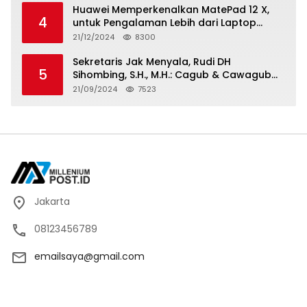
Huawei Memperkenalkan MatePad 12 X,
4
untuk Pengalaman Lebih dari Laptop
dengan Layar Ultra Bright dan Desain
21/12/2024
8300
Stylish Tablet Ringan yang Hadirkan
Standar Baru untuk Produktivitas di Mana
Sekretaris Jak Menyala, Rudi DH
5
Saja
Sihombing, S.H., M.H.: Cagub & Cawagub
DKI Jakarta Pramono Anung dan Rano
21/09/2024
7523
Karno, Pilihan Terbaik Pimpin Jakarta
2024-2029
Jakarta
08123456789
emailsaya@gmail.com