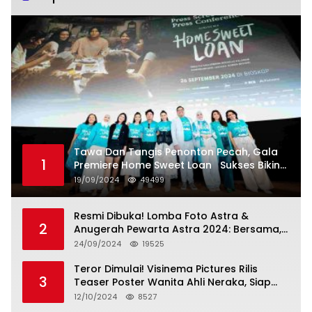
Tawa Dan Tangis Penonton Pecah, Gala
1
Premiere Home Sweet Loan Sukses Bikin
Penonton Lihat Diri Sendiri di Layar
19/09/2024
49499
Resmi Dibuka! Lomba Foto Astra &
2
Anugerah Pewarta Astra 2024: Bersama,
Berkarya, Berkelanjutan
24/09/2024
19525
Teror Dimulai! Visinema Pictures Rilis
3
Teaser Poster Wanita Ahli Neraka, Siap
Tayang di Bioskop 14 November 2024
12/10/2024
8527