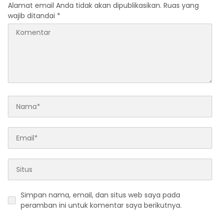
Ekonomi Politik Indonesia)
Alamat email Anda tidak akan dipublikasikan.
Ruas yang
& Simposium Nasional
wajib ditandai
*
“Urgensi Undang-Undang
Perekonomian Nasional
dan Kesejahteraan Sosial
dalam Menata Bangsa
Menuju Indonesia Emas
2045”,
Simpan nama, email, dan situs web saya pada
peramban ini untuk komentar saya berikutnya.