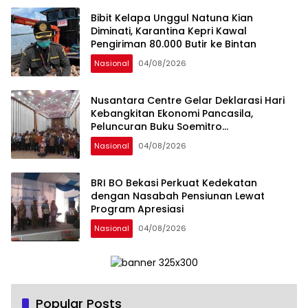
Bibit Kelapa Unggul Natuna Kian
Diminati, Karantina Kepri Kawal
Pengiriman 80.000 Butir ke Bintan
Nasional
04/08/2026
Nusantara Centre Gelar Deklarasi Hari
Kebangkitan Ekonomi Pancasila,
Peluncuran Buku Soemitro
Djojohadikusumo Anti Penjajahan
Nasional
04/08/2026
(Pergolakan Ekonomi Politik Indonesia) &
Simposium Nasional “Urgensi Undang-
Undang Perekonomian Nasional dan
BRI BO Bekasi Perkuat Kedekatan
Kesejahteraan Sosial dalam Menata
dengan Nasabah Pensiunan Lewat
Bangsa Menuju Indonesia Emas 2045”,
Program Apresiasi
Nasional
04/08/2026
Popular Posts