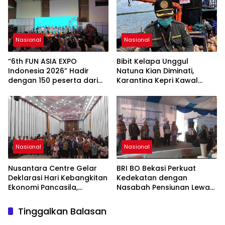
Pengusaha dalam
Mendukung Percepatan
Hilirisasi Nasional.
Nasional
Nasional
“6th FUN ASIA EXPO
Bibit Kelapa Unggul
Indonesia 2026” Hadir
Natuna Kian Diminati,
dengan 150 peserta dari
Karantina Kepri Kawal
mancanegara Perkuat
Pengiriman 80.000 Butir ke
Industri Taman Rekreasi
Bintan
dan Ekosistem Pariwisata
di Tanah Air
Nasional
Nasional
Nusantara Centre Gelar
BRI BO Bekasi Perkuat
Deklarasi Hari Kebangkitan
Kedekatan dengan
Ekonomi Pancasila,
Nasabah Pensiunan Lewat
Peluncuran Buku Soemitro
Program Apresiasi
Djojohadikusumo Anti
Tinggalkan Balasan
Penjajahan (Pergolakan