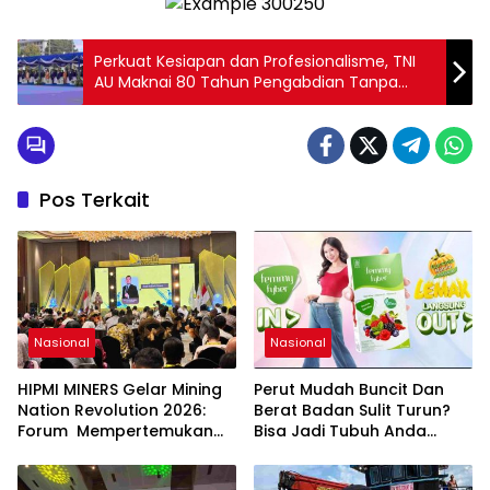
Perkuat Kesiapan dan Profesionalisme, TNI
AU Maknai 80 Tahun Pengabdian Tanpa
Batas
Pos Terkait
Nasional
Nasional
HIPMI MINERS Gelar Mining
Perut Mudah Buncit Dan
Nation Revolution 2026:
Berat Badan Sulit Turun?
Forum Mempertemukan
Bisa Jadi Tubuh Anda
Pemerintah, Pelaku Industri,
Kekurangan Serat
Investor, Akademisi, dan