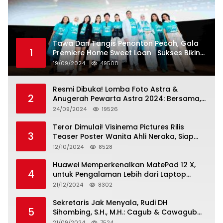
Tawa Dan Tangis Penonton Pecah, Gala
1
Premiere Home Sweet Loan Sukses Bikin
Penonton Lihat Diri Sendiri di Layar
19/09/2024
49500
Resmi Dibuka! Lomba Foto Astra &
2
Anugerah Pewarta Astra 2024: Bersama,
Berkarya, Berkelanjutan
24/09/2024
19526
Teror Dimulai! Visinema Pictures Rilis
3
Teaser Poster Wanita Ahli Neraka, Siap
Tayang di Bioskop 14 November 2024
12/10/2024
8528
Huawei Memperkenalkan MatePad 12 X,
4
untuk Pengalaman Lebih dari Laptop
dengan Layar Ultra Bright dan Desain
21/12/2024
8302
Stylish Tablet Ringan yang Hadirkan
Standar Baru untuk Produktivitas di Mana
Sekretaris Jak Menyala, Rudi DH
5
Saja
Sihombing, S.H., M.H.: Cagub & Cawagub
DKI Jakarta Pramono Anung dan Rano
21/09/2024
7524