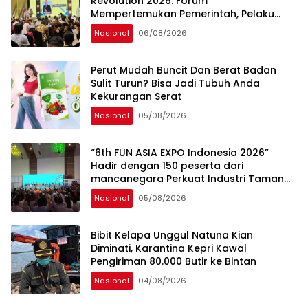
Revolution 2026: Forum
Mempertemukan Pemerintah, Pelaku
Industri, Investor, Akademisi, dan
Nasional
06/08/2026
Pengusaha dalam Mendukung
Percepatan Hilirisasi Nasional.
Perut Mudah Buncit Dan Berat Badan
Sulit Turun? Bisa Jadi Tubuh Anda
Kekurangan Serat
Nasional
05/08/2026
“6th FUN ASIA EXPO Indonesia 2026”
Hadir dengan 150 peserta dari
mancanegara Perkuat Industri Taman
Rekreasi dan Ekosistem Pariwisata di
Nasional
05/08/2026
Tanah Air
Bibit Kelapa Unggul Natuna Kian
Diminati, Karantina Kepri Kawal
Pengiriman 80.000 Butir ke Bintan
Nasional
04/08/2026