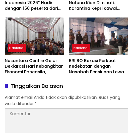
Indonesia 2026” Hadir
Natuna Kian Diminati,
dengan 150 peserta dari
Karantina Kepri Kawal
mancanegara Perkuat
Pengiriman 80.000 Butir ke
Industri Taman Rekreasi
Bintan
dan Ekosistem Pariwisata
di Tanah Air
Nasional
Nasional
Nusantara Centre Gelar
BRI BO Bekasi Perkuat
Deklarasi Hari Kebangkitan
Kedekatan dengan
Ekonomi Pancasila,
Nasabah Pensiunan Lewat
Peluncuran Buku Soemitro
Program Apresiasi
Djojohadikusumo Anti
Tinggalkan Balasan
Penjajahan (Pergolakan
Ekonomi Politik Indonesia)
Alamat email Anda tidak akan dipublikasikan.
Ruas yang
& Simposium Nasional
wajib ditandai
*
“Urgensi Undang-Undang
Perekonomian Nasional
dan Kesejahteraan Sosial
dalam Menata Bangsa
Menuju Indonesia Emas