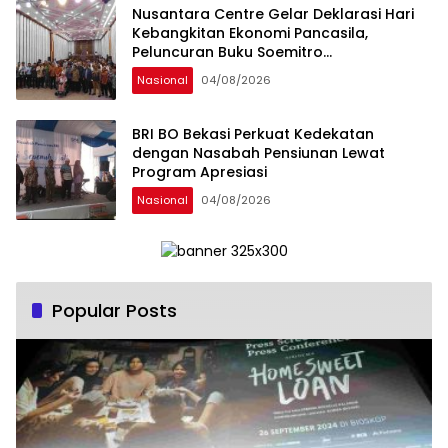
Nusantara Centre Gelar Deklarasi Hari
Kebangkitan Ekonomi Pancasila,
Peluncuran Buku Soemitro
Djojohadikusumo Anti Penjajahan
Nasional
04/08/2026
(Pergolakan Ekonomi Politik Indonesia) &
Simposium Nasional “Urgensi Undang-
Undang Perekonomian Nasional dan
BRI BO Bekasi Perkuat Kedekatan
Kesejahteraan Sosial dalam Menata
dengan Nasabah Pensiunan Lewat
Bangsa Menuju Indonesia Emas 2045”,
Program Apresiasi
Nasional
04/08/2026
Popular Posts