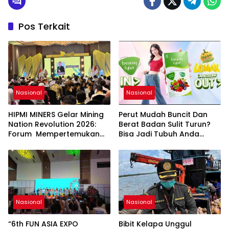
Pos Terkait
Nasional
Nasional
HIPMI MINERS Gelar Mining
Perut Mudah Buncit Dan
Nation Revolution 2026:
Berat Badan Sulit Turun?
Forum Mempertemukan
Bisa Jadi Tubuh Anda
Pemerintah, Pelaku Industri,
Kekurangan Serat
Investor, Akademisi, dan
Pengusaha dalam
Mendukung Percepatan
Hilirisasi Nasional.
Nasional
Nasional
“6th FUN ASIA EXPO
Bibit Kelapa Unggul