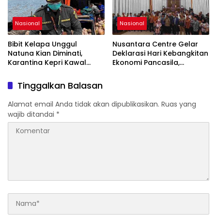
Nasional
Nasional
Bibit Kelapa Unggul
Nusantara Centre Gelar
Natuna Kian Diminati,
Deklarasi Hari Kebangkitan
Karantina Kepri Kawal
Ekonomi Pancasila,
Pengiriman 80.000 Butir ke
Peluncuran Buku Soemitro
Bintan
Djojohadikusumo Anti
Tinggalkan Balasan
Penjajahan (Pergolakan
Ekonomi Politik Indonesia)
Alamat email Anda tidak akan dipublikasikan.
Ruas yang
& Simposium Nasional
wajib ditandai
*
“Urgensi Undang-Undang
Perekonomian Nasional
dan Kesejahteraan Sosial
dalam Menata Bangsa
Menuju Indonesia Emas
2045”,