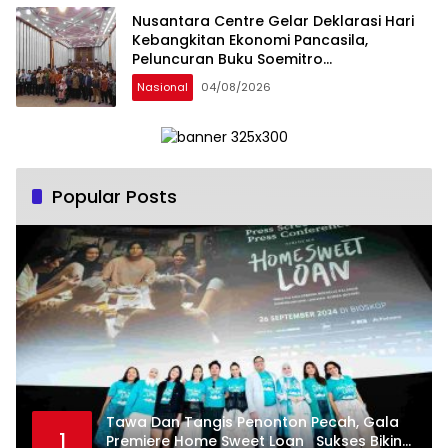
Nusantara Centre Gelar Deklarasi Hari
Kebangkitan Ekonomi Pancasila,
Peluncuran Buku Soemitro
Djojohadikusumo Anti Penjajahan
Nasional
04/08/2026
(Pergolakan Ekonomi Politik Indonesia) &
Simposium Nasional “Urgensi Undang-
Undang Perekonomian Nasional dan
Kesejahteraan Sosial dalam Menata
Bangsa Menuju Indonesia Emas 2045”,
Popular Posts
Tawa Dan Tangis Penonton Pecah, Gala
1
Premiere Home Sweet Loan Sukses Bikin