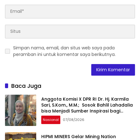
Simpan nama, email, dan situs web saya pada
peramban ini untuk komentar saya berikutnya.
Baca Juga
Anggota Komisi X DPR RI Dr. Hj. Karmila
Sari, S.Kom., M.M.; Sosok Bahlil Lahadalia
bisa Menjadi Sumber Inspirasi bagi
Generasi Muda, Pelaku Usaha,
Nasional
07/08/2026
Pemerintah, maupun Pemangku
Kepentingan lainnya untuk bersama-
sama Memberikan Kontribusi bagi
HIPMI MINERS Gelar Mining Nation