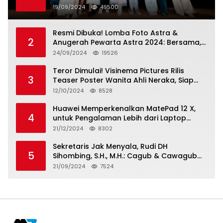
Penonton Lihat Diri Sendiri di Layar
19/09/2024
49500
Resmi Dibuka! Lomba Foto Astra &
2
Anugerah Pewarta Astra 2024: Bersama,
Berkarya, Berkelanjutan
24/09/2024
19526
Teror Dimulai! Visinema Pictures Rilis
3
Teaser Poster Wanita Ahli Neraka, Siap
Tayang di Bioskop 14 November 2024
12/10/2024
8528
Huawei Memperkenalkan MatePad 12 X,
4
untuk Pengalaman Lebih dari Laptop
dengan Layar Ultra Bright dan Desain
21/12/2024
8302
Stylish Tablet Ringan yang Hadirkan
Standar Baru untuk Produktivitas di Mana
Sekretaris Jak Menyala, Rudi DH
5
Saja
Sihombing, S.H., M.H.: Cagub & Cawagub
DKI Jakarta Pramono Anung dan Rano
21/09/2024
7524
Karno, Pilihan Terbaik Pimpin Jakarta
2024-2029