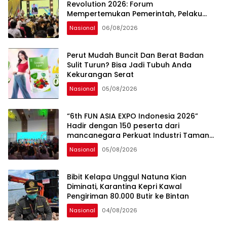
Pembangunan Nasional.
Revolution 2026: Forum
Mempertemukan Pemerintah, Pelaku
Industri, Investor, Akademisi, dan
Nasional
06/08/2026
Pengusaha dalam Mendukung
Percepatan Hilirisasi Nasional.
Perut Mudah Buncit Dan Berat Badan
Sulit Turun? Bisa Jadi Tubuh Anda
Kekurangan Serat
Nasional
05/08/2026
“6th FUN ASIA EXPO Indonesia 2026”
Hadir dengan 150 peserta dari
mancanegara Perkuat Industri Taman
Rekreasi dan Ekosistem Pariwisata di
Nasional
05/08/2026
Tanah Air
Bibit Kelapa Unggul Natuna Kian
Diminati, Karantina Kepri Kawal
Pengiriman 80.000 Butir ke Bintan
Nasional
04/08/2026