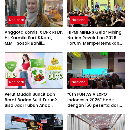
Nasional
Nasional
Anggota Komisi X DPR RI Dr.
HIPMI MINERS Gelar Mining
Hj. Karmila Sari, S.Kom.,
Nation Revolution 2026:
M.M.; Sosok Bahlil
Forum Mempertemukan
Lahadalia bisa Menjadi
Pemerintah, Pelaku Industri,
Sumber Inspirasi bagi
Investor, Akademisi, dan
Generasi Muda, Pelaku
Pengusaha dalam
Usaha, Pemerintah,
Mendukung Percepatan
maupun Pemangku
Hilirisasi Nasional.
Kepentingan lainnya untuk
bersama-sama
Nasional
Nasional
Memberikan Kontribusi
bagi Pembangunan
Perut Mudah Buncit Dan
“6th FUN ASIA EXPO
Nasional.
Berat Badan Sulit Turun?
Indonesia 2026” Hadir
Bisa Jadi Tubuh Anda
dengan 150 peserta dari
Kekurangan Serat
mancanegara Perkuat
Industri Taman Rekreasi
dan Ekosistem Pariwisata
di Tanah Air