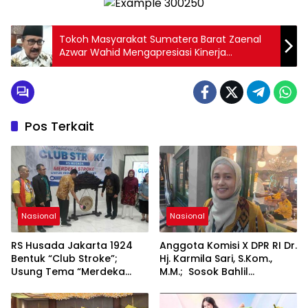
Tokoh Masyarakat Sumatera Barat Zaenal
Azwar Wahid Mengapresiasi Kinerja
Pemerintah Sumatera Barat dalam
Menangani Korban Banjir Bandang
Pos Terkait
Nasional
Nasional
RS Husada Jakarta 1924
Anggota Komisi X DPR RI Dr.
Bentuk “Club Stroke”;
Hj. Karmila Sari, S.Kom.,
Usung Tema “Merdeka
M.M.; Sosok Bahlil
Stroke untuk Hidup Lebih
Lahadalia bisa Menjadi
Bermakna”
Sumber Inspirasi bagi