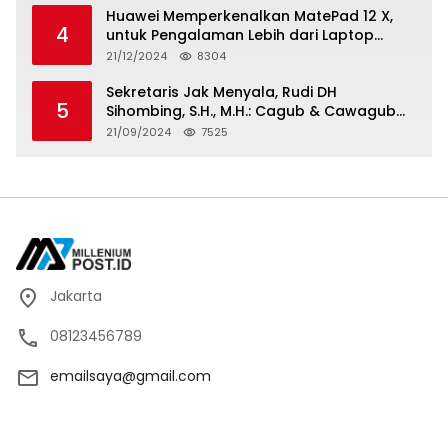
Huawei Memperkenalkan MatePad 12 X,
4
untuk Pengalaman Lebih dari Laptop
dengan Layar Ultra Bright dan Desain
21/12/2024
8304
Stylish Tablet Ringan yang Hadirkan
Standar Baru untuk Produktivitas di Mana
Sekretaris Jak Menyala, Rudi DH
5
Saja
Sihombing, S.H., M.H.: Cagub & Cawagub
DKI Jakarta Pramono Anung dan Rano
21/09/2024
7525
Karno, Pilihan Terbaik Pimpin Jakarta
2024-2029
Jakarta
08123456789
emailsaya@gmail.com