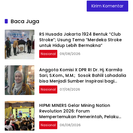
Baca Juga
RS Husada Jakarta 1924 Bentuk “Club
Stroke”; Usung Tema “Merdeka Stroke
untuk Hidup Lebih Bermakna”
Nasional
09/08/2026
Anggota Komisi X DPR RI Dr. Hj. Karmila
Sari, S.Kom., M.M.; Sosok Bahlil Lahadalia
bisa Menjadi Sumber Inspirasi bagi
Generasi Muda, Pelaku Usaha,
Nasional
07/08/2026
Pemerintah, maupun Pemangku
Kepentingan lainnya untuk bersama-
sama Memberikan Kontribusi bagi
HIPMI MINERS Gelar Mining Nation
Pembangunan Nasional.
Revolution 2026: Forum
Mempertemukan Pemerintah, Pelaku
Industri, Investor, Akademisi, dan
Nasional
06/08/2026
Pengusaha dalam Mendukung