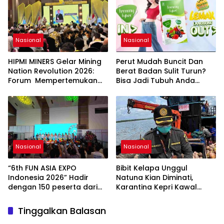
Generasi Muda, Pelaku
Usaha, Pemerintah,
maupun Pemangku
Kepentingan lainnya untuk
bersama-sama
Nasional
Nasional
Memberikan Kontribusi
bagi Pembangunan
HIPMI MINERS Gelar Mining
Perut Mudah Buncit Dan
Nasional.
Nation Revolution 2026:
Berat Badan Sulit Turun?
Forum Mempertemukan
Bisa Jadi Tubuh Anda
Pemerintah, Pelaku Industri,
Kekurangan Serat
Investor, Akademisi, dan
Pengusaha dalam
Mendukung Percepatan
Hilirisasi Nasional.
Nasional
Nasional
“6th FUN ASIA EXPO
Bibit Kelapa Unggul
Indonesia 2026” Hadir
Natuna Kian Diminati,
dengan 150 peserta dari
Karantina Kepri Kawal
mancanegara Perkuat
Pengiriman 80.000 Butir ke
Industri Taman Rekreasi
Bintan
Tinggalkan Balasan
dan Ekosistem Pariwisata