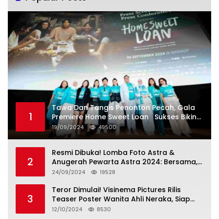
Tawa Dan Tangis Penonton Pecah, Gala
1
Premiere Home Sweet Loan Sukses Bikin
Penonton Lihat Diri Sendiri di Layar
19/09/2024
49500
Resmi Dibuka! Lomba Foto Astra &
2
Anugerah Pewarta Astra 2024: Bersama,
Berkarya, Berkelanjutan
24/09/2024
19528
Teror Dimulai! Visinema Pictures Rilis
3
Teaser Poster Wanita Ahli Neraka, Siap
Tayang di Bioskop 14 November 2024
12/10/2024
8530