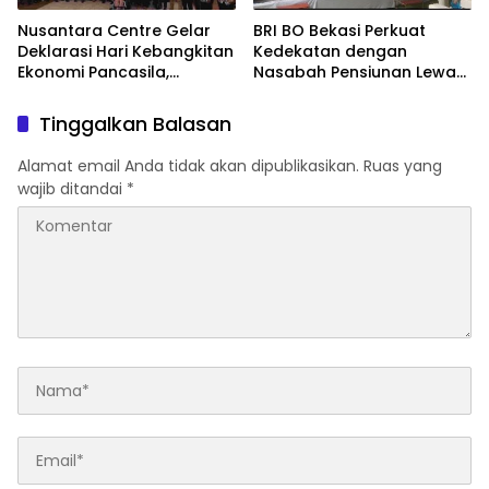
Nusantara Centre Gelar
BRI BO Bekasi Perkuat
Deklarasi Hari Kebangkitan
Kedekatan dengan
Ekonomi Pancasila,
Nasabah Pensiunan Lewat
Peluncuran Buku Soemitro
Program Apresiasi
Djojohadikusumo Anti
Tinggalkan Balasan
Penjajahan (Pergolakan
Ekonomi Politik Indonesia)
Alamat email Anda tidak akan dipublikasikan.
Ruas yang
& Simposium Nasional
wajib ditandai
*
“Urgensi Undang-Undang
Perekonomian Nasional
dan Kesejahteraan Sosial
dalam Menata Bangsa
Menuju Indonesia Emas
2045”,