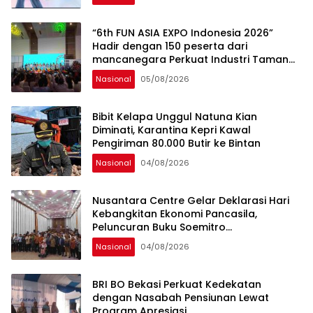
“6th FUN ASIA EXPO Indonesia 2026”
Hadir dengan 150 peserta dari
mancanegara Perkuat Industri Taman
Rekreasi dan Ekosistem Pariwisata di
Nasional
05/08/2026
Tanah Air
Bibit Kelapa Unggul Natuna Kian
Diminati, Karantina Kepri Kawal
Pengiriman 80.000 Butir ke Bintan
Nasional
04/08/2026
Nusantara Centre Gelar Deklarasi Hari
Kebangkitan Ekonomi Pancasila,
Peluncuran Buku Soemitro
Djojohadikusumo Anti Penjajahan
Nasional
04/08/2026
(Pergolakan Ekonomi Politik Indonesia) &
Simposium Nasional “Urgensi Undang-
Undang Perekonomian Nasional dan
BRI BO Bekasi Perkuat Kedekatan
Kesejahteraan Sosial dalam Menata
dengan Nasabah Pensiunan Lewat
Bangsa Menuju Indonesia Emas 2045”,
Program Apresiasi