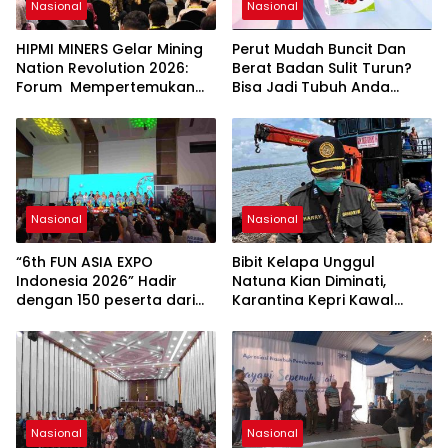
Nasional
Nasional
HIPMI MINERS Gelar Mining
Perut Mudah Buncit Dan
Nation Revolution 2026:
Berat Badan Sulit Turun?
Forum Mempertemukan
Bisa Jadi Tubuh Anda
Pemerintah, Pelaku Industri,
Kekurangan Serat
Investor, Akademisi, dan
Pengusaha dalam
Mendukung Percepatan
Hilirisasi Nasional.
Nasional
Nasional
“6th FUN ASIA EXPO
Bibit Kelapa Unggul
Indonesia 2026” Hadir
Natuna Kian Diminati,
dengan 150 peserta dari
Karantina Kepri Kawal
mancanegara Perkuat
Pengiriman 80.000 Butir ke
Industri Taman Rekreasi
Bintan
dan Ekosistem Pariwisata
di Tanah Air
Nasional
Nasional