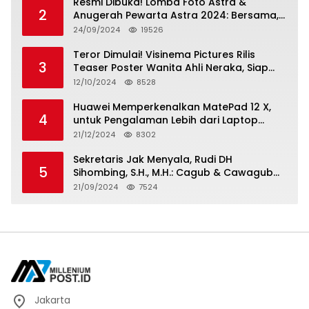
Resmi Dibuka! Lomba Foto Astra &
2
Anugerah Pewarta Astra 2024: Bersama,
Berkarya, Berkelanjutan
24/09/2024
19526
Teror Dimulai! Visinema Pictures Rilis
3
Teaser Poster Wanita Ahli Neraka, Siap
Tayang di Bioskop 14 November 2024
12/10/2024
8528
Huawei Memperkenalkan MatePad 12 X,
4
untuk Pengalaman Lebih dari Laptop
dengan Layar Ultra Bright dan Desain
21/12/2024
8302
Stylish Tablet Ringan yang Hadirkan
Standar Baru untuk Produktivitas di Mana
Sekretaris Jak Menyala, Rudi DH
5
Saja
Sihombing, S.H., M.H.: Cagub & Cawagub
DKI Jakarta Pramono Anung dan Rano
21/09/2024
7524
Karno, Pilihan Terbaik Pimpin Jakarta
2024-2029
Jakarta