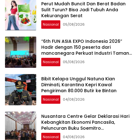
Perut Mudah Buncit Dan Berat Badan
Sulit Turun? Bisa Jadi Tubuh Anda
Kekurangan Serat
Nasional
05/08/2026
“6th FUN ASIA EXPO Indonesia 2026”
Hadir dengan 150 peserta dari
mancanegara Perkuat Industri Taman
Rekreasi dan Ekosistem Pariwisata di
Nasional
05/08/2026
Tanah Air
Bibit Kelapa Unggul Natuna Kian
Diminati, Karantina Kepri Kawal
Pengiriman 80.000 Butir ke Bintan
Nasional
04/08/2026
Nusantara Centre Gelar Deklarasi Hari
Kebangkitan Ekonomi Pancasila,
Peluncuran Buku Soemitro
Djojohadikusumo Anti Penjajahan
Nasional
04/08/2026
(Pergolakan Ekonomi Politik Indonesia) &