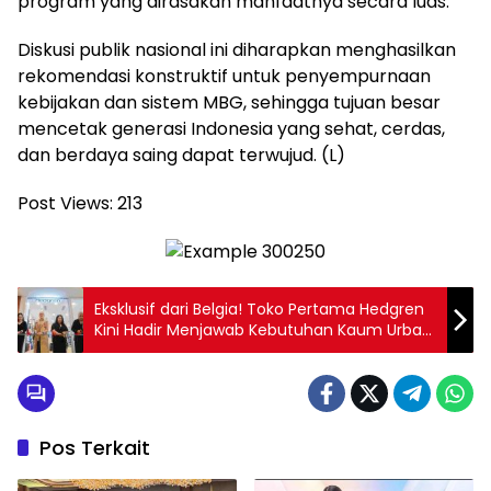
program yang dirasakan manfaatnya secara luas.
Diskusi publik nasional ini diharapkan menghasilkan
rekomendasi konstruktif untuk penyempurnaan
kebijakan dan sistem MBG, sehingga tujuan besar
mencetak generasi Indonesia yang sehat, cerdas,
dan berdaya saing dapat terwujud. (L)
Post Views:
213
Eksklusif dari Belgia! Toko Pertama Hedgren
Kini Hadir Menjawab Kebutuhan Kaum Urban
yang Dinamis
Pos Terkait