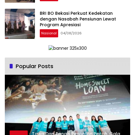
Simposium Nasional “Urgensi Undang-
Undang Perekonomian Nasional dan
BRI BO Bekasi Perkuat Kedekatan
Kesejahteraan Sosial dalam Menata
dengan Nasabah Pensiunan Lewat
Bangsa Menuju Indonesia Emas 2045”,
Program Apresiasi
Nasional
04/08/2026
Popular Posts
Tawa Dan Tangis Penonton Pecah, Gala