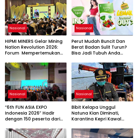
Nasional
Nasional
HIPMI MINERS Gelar Mining
Perut Mudah Buncit Dan
Nation Revolution 2026:
Berat Badan Sulit Turun?
Forum Mempertemukan
Bisa Jadi Tubuh Anda
Pemerintah, Pelaku Industri,
Kekurangan Serat
Investor, Akademisi, dan
Pengusaha dalam
Mendukung Percepatan
Hilirisasi Nasional.
Nasional
Nasional
“6th FUN ASIA EXPO
Bibit Kelapa Unggul
Indonesia 2026” Hadir
Natuna Kian Diminati,
dengan 150 peserta dari
Karantina Kepri Kawal
mancanegara Perkuat
Pengiriman 80.000 Butir ke
Industri Taman Rekreasi
Bintan
dan Ekosistem Pariwisata