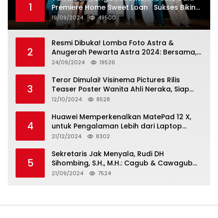
1
Premiere Home Sweet Loan Sukses Bikin
Penonton Lihat Diri Sendiri di Layar
19/09/2024
49500
Resmi Dibuka! Lomba Foto Astra &
2
Anugerah Pewarta Astra 2024: Bersama,
Berkarya, Berkelanjutan
24/09/2024
19526
Teror Dimulai! Visinema Pictures Rilis
3
Teaser Poster Wanita Ahli Neraka, Siap
Tayang di Bioskop 14 November 2024
12/10/2024
8528
Huawei Memperkenalkan MatePad 12 X,
4
untuk Pengalaman Lebih dari Laptop
dengan Layar Ultra Bright dan Desain
21/12/2024
8302
Stylish Tablet Ringan yang Hadirkan
Standar Baru untuk Produktivitas di Mana
Sekretaris Jak Menyala, Rudi DH
5
Saja
Sihombing, S.H., M.H.: Cagub & Cawagub
DKI Jakarta Pramono Anung dan Rano
21/09/2024
7524
Karno, Pilihan Terbaik Pimpin Jakarta
2024-2029