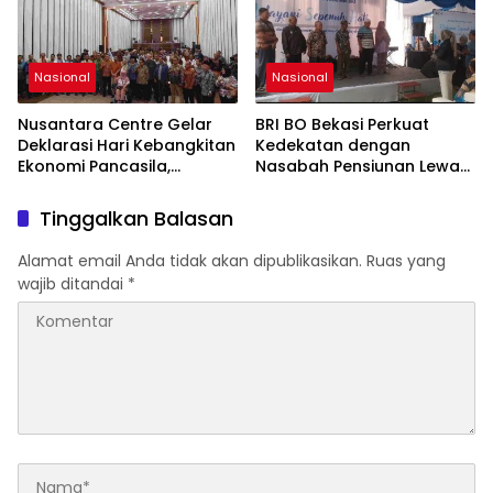
di Tanah Air
Nasional
Nasional
Nusantara Centre Gelar
BRI BO Bekasi Perkuat
Deklarasi Hari Kebangkitan
Kedekatan dengan
Ekonomi Pancasila,
Nasabah Pensiunan Lewat
Peluncuran Buku Soemitro
Program Apresiasi
Djojohadikusumo Anti
Tinggalkan Balasan
Penjajahan (Pergolakan
Ekonomi Politik Indonesia)
Alamat email Anda tidak akan dipublikasikan.
Ruas yang
& Simposium Nasional
wajib ditandai
*
“Urgensi Undang-Undang
Perekonomian Nasional
dan Kesejahteraan Sosial
dalam Menata Bangsa
Menuju Indonesia Emas
2045”,