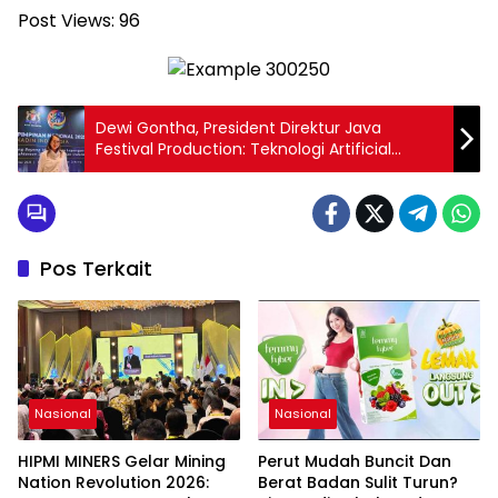
Post Views:
96
Dewi Gontha, President Direktur Java
Festival Production: Teknologi Artificial
Intelligence (AI) Kini Menjadi Mitra Strategis
untuk Meningkatkan Eisiensi dan Kualitas
Kerja di Industri Kreatif.
Pos Terkait
Nasional
Nasional
HIPMI MINERS Gelar Mining
Perut Mudah Buncit Dan
Nation Revolution 2026:
Berat Badan Sulit Turun?