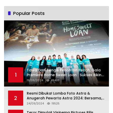
Popular Posts
Tawa Dan Tangis Penonton Pecah, Gala
1
Premiere Home Sweet Loan Sukses Bikin
Penonton Lihat Diri Sendiri di Layar
19/09/2024
49499
Resmi Dibuka! Lomba Foto Astra &
2
Anugerah Pewarta Astra 2024: Bersama,
Berkarya, Berkelanjutan
24/09/2024
19525
Teror Dimulai! Visinema Pictures Rilis