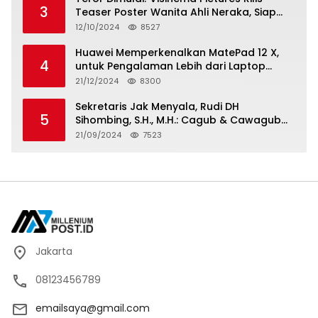
3
Teaser Poster Wanita Ahli Neraka, Siap
Tayang di Bioskop 14 November 2024
12/10/2024
8527
Huawei Memperkenalkan MatePad 12 X,
4
untuk Pengalaman Lebih dari Laptop
dengan Layar Ultra Bright dan Desain
21/12/2024
8300
Stylish Tablet Ringan yang Hadirkan
Standar Baru untuk Produktivitas di Mana
Sekretaris Jak Menyala, Rudi DH
5
Saja
Sihombing, S.H., M.H.: Cagub & Cawagub
DKI Jakarta Pramono Anung dan Rano
21/09/2024
7523
Karno, Pilihan Terbaik Pimpin Jakarta
2024-2029
Jakarta
08123456789
emailsaya@gmail.com