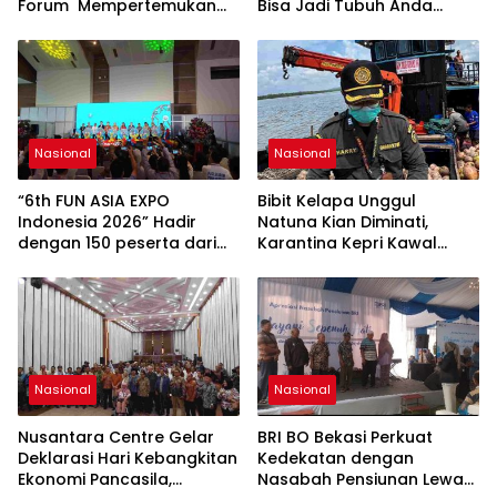
Forum Mempertemukan
Bisa Jadi Tubuh Anda
Pemerintah, Pelaku Industri,
Kekurangan Serat
Investor, Akademisi, dan
Pengusaha dalam
Mendukung Percepatan
Hilirisasi Nasional.
Nasional
Nasional
“6th FUN ASIA EXPO
Bibit Kelapa Unggul
Indonesia 2026” Hadir
Natuna Kian Diminati,
dengan 150 peserta dari
Karantina Kepri Kawal
mancanegara Perkuat
Pengiriman 80.000 Butir ke
Industri Taman Rekreasi
Bintan
dan Ekosistem Pariwisata
di Tanah Air
Nasional
Nasional
Nusantara Centre Gelar
BRI BO Bekasi Perkuat
Deklarasi Hari Kebangkitan
Kedekatan dengan
Ekonomi Pancasila,
Nasabah Pensiunan Lewat