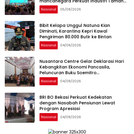
mancanegara Perkuat Industri Taman
Rekreasi dan Ekosistem Pariwisata di
Nasional
05/08/2026
Tanah Air
Bibit Kelapa Unggul Natuna Kian
Diminati, Karantina Kepri Kawal
Pengiriman 80.000 Butir ke Bintan
Nasional
04/08/2026
Nusantara Centre Gelar Deklarasi Hari
Kebangkitan Ekonomi Pancasila,
Peluncuran Buku Soemitro
Djojohadikusumo Anti Penjajahan
Nasional
04/08/2026
(Pergolakan Ekonomi Politik Indonesia) &
Simposium Nasional “Urgensi Undang-
Undang Perekonomian Nasional dan
BRI BO Bekasi Perkuat Kedekatan
Kesejahteraan Sosial dalam Menata
dengan Nasabah Pensiunan Lewat
Bangsa Menuju Indonesia Emas 2045”,
Program Apresiasi
Nasional
04/08/2026