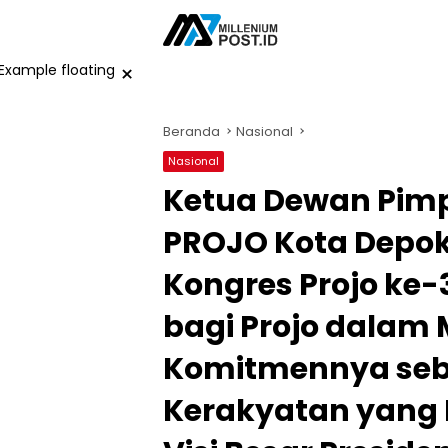
Langsung
ke
konten
×
Beranda
Nasional
Nasional
Ketua Dewan Pim
PROJO Kota Depok
Kongres Projo ke
bagi Projo dala
Komitmennya seb
Kerakyatan yang