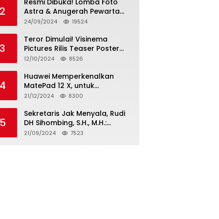
Resmi Dibuka! Lomba Foto
2
Astra & Anugerah Pewarta
Astra 2024: Bersama,
24/09/2024
19524
Berkarya, Berkelanjutan
Teror Dimulai! Visinema
3
Pictures Rilis Teaser Poster
Wanita Ahli Neraka, Siap
12/10/2024
8526
Tayang di Bioskop 14
November 2024
Huawei Memperkenalkan
4
MatePad 12 X, untuk
Pengalaman Lebih dari
21/12/2024
8300
Laptop dengan Layar Ultra
Bright dan Desain Stylish
Sekretaris Jak Menyala, Rudi
5
Tablet Ringan yang Hadirkan
DH Sihombing, S.H., M.H.:
Standar Baru untuk
Cagub & Cawagub DKI
21/09/2024
7523
Produktivitas di Mana Saja
Jakarta Pramono Anung dan
Rano Karno, Pilihan Terbaik
Pimpin Jakarta 2024-2029