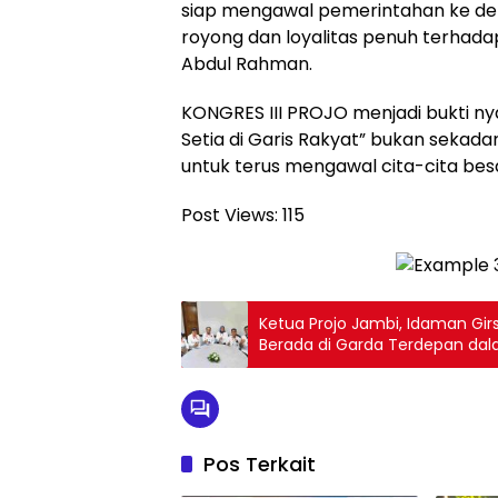
siap mengawal pemerintahan ke d
royong dan loyalitas penuh terhad
Abdul Rahman.
KONGRES III PROJO menjadi bukti n
Setia di Garis Rakyat” bukan sekada
untuk terus mengawal cita-cita bes
Post Views:
115
Ketua Projo Jambi, Idaman Gi
Berada di Garda Terdepan da
Rakyat, Sejalan dengan Sema
cita Besar Organisasi.
Pos Terkait