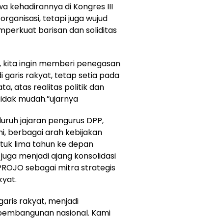
kehadirannya di Kongres III
organisasi, tetapi juga wujud
rkuat barisan dan soliditas
ni, kita ingin memberi penegasan
 garis rakyat, tetap setia pada
a, atas realitas politik dan
 tidak mudah.”ujarnya
luruh jajaran pengurus DPP,
i, berbagai arah kebijakan
ntuk lima tahun ke depan
uga menjadi ajang konsolidasi
ROJO sebagai mitra strategis
kyat.
aris rakyat, menjadi
pembangunan nasional. Kami