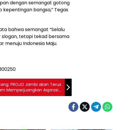
epan dengan semangat gotong
ap kepentingan bangsa,” Tegas
yata bahwa semangat “Selalu
r slogan, tetapi tekad bersama
ar menuju Indonesia Maju.
rsang: PROJO Jambi akan Terus
lam Memperjuangkan Aspirasi
ngat Gotong Royong dan Cita-