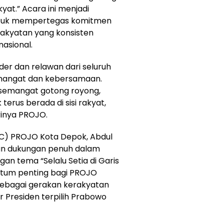
kyat.” Acara ini menjadi
tuk mempertegas komitmen
akyatan yang konsisten
asional.
ader dan relawan dari seluruh
emangat dan kebersamaan.
emangat gotong royong,
terus berada di sisi rakyat,
inya PROJO.
C) PROJO Kota Depok, Abdul
an dukungan penuh dalam
an tema “Selalu Setia di Garis
ntum penting bagi PROJO
bagai gerakan kerakyatan
r Presiden terpilih Prabowo