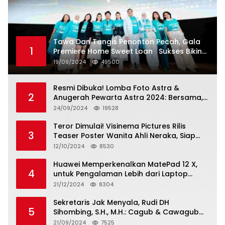
Tawa Dan Tangis Penonton Pecah, Gala
1
Premiere Home Sweet Loan Sukses Bikin
Penonton Lihat Diri Sendiri di Layar
19/09/2024
49500
Resmi Dibuka! Lomba Foto Astra &
2
Anugerah Pewarta Astra 2024: Bersama,
Berkarya, Berkelanjutan
24/09/2024
19528
Teror Dimulai! Visinema Pictures Rilis
3
Teaser Poster Wanita Ahli Neraka, Siap
Tayang di Bioskop 14 November 2024
12/10/2024
8530
Huawei Memperkenalkan MatePad 12 X,
4
untuk Pengalaman Lebih dari Laptop
dengan Layar Ultra Bright dan Desain
21/12/2024
8304
Stylish Tablet Ringan yang Hadirkan
Standar Baru untuk Produktivitas di Mana
Sekretaris Jak Menyala, Rudi DH
5
Saja
Sihombing, S.H., M.H.: Cagub & Cawagub
DKI Jakarta Pramono Anung dan Rano
21/09/2024
7525