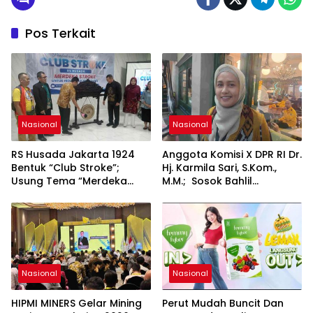
Pos Terkait
Nasional
Nasional
RS Husada Jakarta 1924
Anggota Komisi X DPR RI Dr.
Bentuk “Club Stroke”;
Hj. Karmila Sari, S.Kom.,
Usung Tema “Merdeka
M.M.; Sosok Bahlil
Stroke untuk Hidup Lebih
Lahadalia bisa Menjadi
Bermakna”
Sumber Inspirasi bagi
Generasi Muda, Pelaku
Usaha, Pemerintah,
maupun Pemangku
Kepentingan lainnya untuk
bersama-sama
Nasional
Nasional
Memberikan Kontribusi
bagi Pembangunan
HIPMI MINERS Gelar Mining
Perut Mudah Buncit Dan