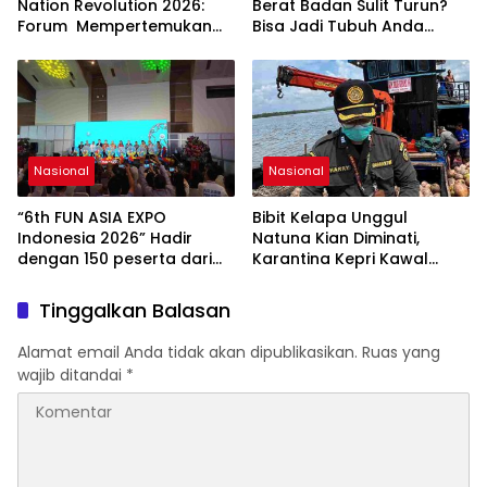
Nasional.
Nation Revolution 2026:
Berat Badan Sulit Turun?
Forum Mempertemukan
Bisa Jadi Tubuh Anda
Pemerintah, Pelaku Industri,
Kekurangan Serat
Investor, Akademisi, dan
Pengusaha dalam
Mendukung Percepatan
Hilirisasi Nasional.
Nasional
Nasional
“6th FUN ASIA EXPO
Bibit Kelapa Unggul
Indonesia 2026” Hadir
Natuna Kian Diminati,
dengan 150 peserta dari
Karantina Kepri Kawal
mancanegara Perkuat
Pengiriman 80.000 Butir ke
Industri Taman Rekreasi
Bintan
Tinggalkan Balasan
dan Ekosistem Pariwisata
di Tanah Air
Alamat email Anda tidak akan dipublikasikan.
Ruas yang
wajib ditandai
*