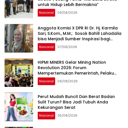
untuk Hidup Lebih Bermakna”
Nasional
09/08/2026
Anggota Komisi X DPR RI Dr. Hj. Karmila
Sari, S.Kom., M.M.; Sosok Bahlil Lahadalia
bisa Menjadi Sumber Inspirasi bagi
Generasi Muda, Pelaku Usaha,
Nasional
07/08/2026
Pemerintah, maupun Pemangku
Kepentingan lainnya untuk bersama-
sama Memberikan Kontribusi bagi
HIPMI MINERS Gelar Mining Nation
Pembangunan Nasional.
Revolution 2026: Forum
Mempertemukan Pemerintah, Pelaku
Industri, Investor, Akademisi, dan
Nasional
06/08/2026
Pengusaha dalam Mendukung
Percepatan Hilirisasi Nasional.
Perut Mudah Buncit Dan Berat Badan
Sulit Turun? Bisa Jadi Tubuh Anda
Kekurangan Serat
Nasional
05/08/2026