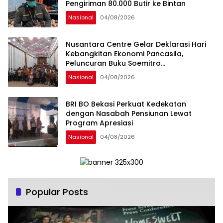
Pengiriman 80.000 Butir ke Bintan
Nasional
04/08/2026
Nusantara Centre Gelar Deklarasi Hari
Kebangkitan Ekonomi Pancasila,
Peluncuran Buku Soemitro
Djojohadikusumo Anti Penjajahan
Nasional
04/08/2026
(Pergolakan Ekonomi Politik Indonesia) &
Simposium Nasional “Urgensi Undang-
Undang Perekonomian Nasional dan
BRI BO Bekasi Perkuat Kedekatan
Kesejahteraan Sosial dalam Menata
dengan Nasabah Pensiunan Lewat
Bangsa Menuju Indonesia Emas 2045”,
Program Apresiasi
Nasional
04/08/2026
Popular Posts