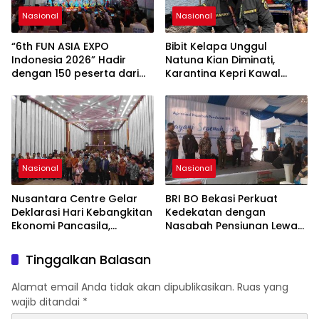
Nasional
Nasional
“6th FUN ASIA EXPO
Bibit Kelapa Unggul
Indonesia 2026” Hadir
Natuna Kian Diminati,
dengan 150 peserta dari
Karantina Kepri Kawal
mancanegara Perkuat
Pengiriman 80.000 Butir ke
Industri Taman Rekreasi
Bintan
dan Ekosistem Pariwisata
di Tanah Air
Nasional
Nasional
Nusantara Centre Gelar
BRI BO Bekasi Perkuat
Deklarasi Hari Kebangkitan
Kedekatan dengan
Ekonomi Pancasila,
Nasabah Pensiunan Lewat
Peluncuran Buku Soemitro
Program Apresiasi
Djojohadikusumo Anti
Tinggalkan Balasan
Penjajahan (Pergolakan
Ekonomi Politik Indonesia)
Alamat email Anda tidak akan dipublikasikan.
Ruas yang
& Simposium Nasional
wajib ditandai
*
“Urgensi Undang-Undang