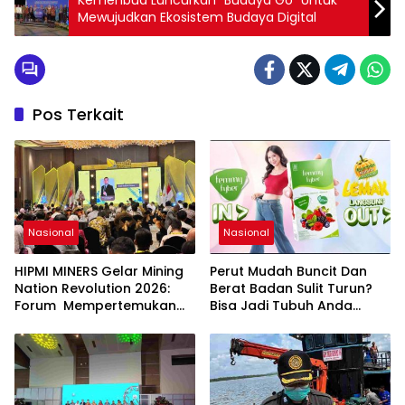
Mewujudkan Ekosistem Budaya Digital
Pos Terkait
Nasional
Nasional
HIPMI MINERS Gelar Mining
Perut Mudah Buncit Dan
Nation Revolution 2026:
Berat Badan Sulit Turun?
Forum Mempertemukan
Bisa Jadi Tubuh Anda
Pemerintah, Pelaku Industri,
Kekurangan Serat
Investor, Akademisi, dan
Pengusaha dalam
Mendukung Percepatan
Hilirisasi Nasional.