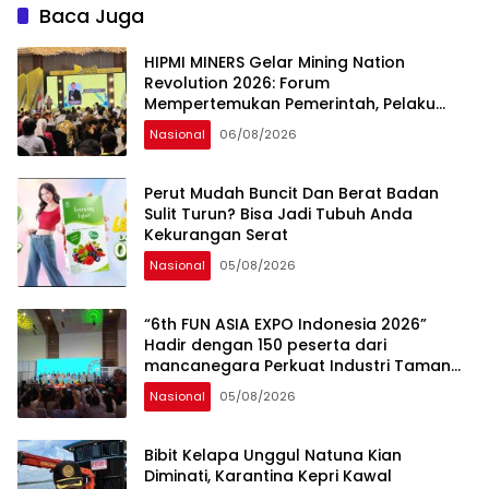
Baca Juga
HIPMI MINERS Gelar Mining Nation
Revolution 2026: Forum
Mempertemukan Pemerintah, Pelaku
Industri, Investor, Akademisi, dan
Nasional
06/08/2026
Pengusaha dalam Mendukung
Percepatan Hilirisasi Nasional.
Perut Mudah Buncit Dan Berat Badan
Sulit Turun? Bisa Jadi Tubuh Anda
Kekurangan Serat
Nasional
05/08/2026
“6th FUN ASIA EXPO Indonesia 2026”
Hadir dengan 150 peserta dari
mancanegara Perkuat Industri Taman
Rekreasi dan Ekosistem Pariwisata di
Nasional
05/08/2026
Tanah Air
Bibit Kelapa Unggul Natuna Kian
Diminati, Karantina Kepri Kawal