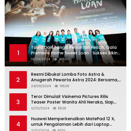
Tawa Dan Tangis Penonton Pecah, Gala
1
Premiere Home Sweet Loan Sukses Bikin
Penonton Lihat Diri Sendiri di Layar
19/09/2024
49500
Resmi Dibuka! Lomba Foto Astra &
2
Anugerah Pewarta Astra 2024: Bersama,
Berkarya, Berkelanjutan
24/09/2024
19526
Teror Dimulai! Visinema Pictures Rilis
3
Teaser Poster Wanita Ahli Neraka, Siap
Tayang di Bioskop 14 November 2024
12/10/2024
8528
Huawei Memperkenalkan MatePad 12 X,
4
untuk Pengalaman Lebih dari Laptop
dengan Layar Ultra Bright dan Desain
21/12/2024
8301