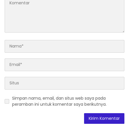
Perekonomian Nasional
dan Kesejahteraan Sosial
dalam Menata Bangsa
Menuju Indonesia Emas
2045”,
Simpan nama, email, dan situs web saya pada
peramban ini untuk komentar saya berikutnya.