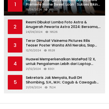
1
Premiere Home Sweet Loan Sukses Bikin
Penonton Lihat Diri Sendiri di Layar
19/09/2024
49500
Resmi Dibuka! Lomba Foto Astra &
2
Anugerah Pewarta Astra 2024: Bersama,
Berkarya, Berkelanjutan
24/09/2024
19526
Teror Dimulai! Visinema Pictures Rilis
3
Teaser Poster Wanita Ahli Neraka, Siap
Tayang di Bioskop 14 November 2024
12/10/2024
8528
Huawei Memperkenalkan MatePad 12 X,
4
untuk Pengalaman Lebih dari Laptop
dengan Layar Ultra Bright dan Desain
21/12/2024
8301
Stylish Tablet Ringan yang Hadirkan
Standar Baru untuk Produktivitas di Mana
Sekretaris Jak Menyala, Rudi DH
5
Saja
Sihombing, S.H., M.H.: Cagub & Cawagub
DKI Jakarta Pramono Anung dan Rano
21/09/2024
7524
Karno, Pilihan Terbaik Pimpin Jakarta
2024-2029