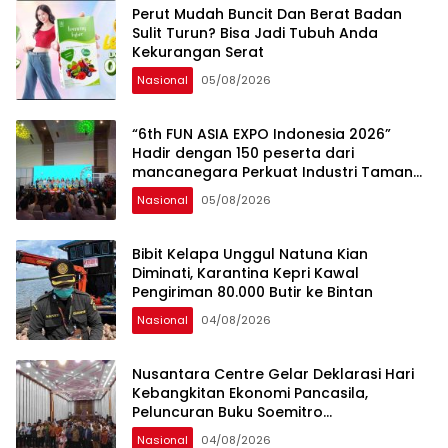
Perut Mudah Buncit Dan Berat Badan
Sulit Turun? Bisa Jadi Tubuh Anda
Kekurangan Serat
Nasional
05/08/2026
“6th FUN ASIA EXPO Indonesia 2026”
Hadir dengan 150 peserta dari
mancanegara Perkuat Industri Taman
Rekreasi dan Ekosistem Pariwisata di
Nasional
05/08/2026
Tanah Air
Bibit Kelapa Unggul Natuna Kian
Diminati, Karantina Kepri Kawal
Pengiriman 80.000 Butir ke Bintan
Nasional
04/08/2026
Nusantara Centre Gelar Deklarasi Hari
Kebangkitan Ekonomi Pancasila,
Peluncuran Buku Soemitro
Djojohadikusumo Anti Penjajahan
Nasional
04/08/2026