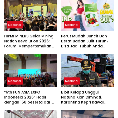
Nasional
Nasional
HIPMI MINERS Gelar Mining
Perut Mudah Buncit Dan
Nation Revolution 2026:
Berat Badan Sulit Turun?
Forum Mempertemukan
Bisa Jadi Tubuh Anda
Pemerintah, Pelaku Industri,
Kekurangan Serat
Investor, Akademisi, dan
Pengusaha dalam
Mendukung Percepatan
Hilirisasi Nasional.
Nasional
Nasional
“6th FUN ASIA EXPO
Bibit Kelapa Unggul
Indonesia 2026” Hadir
Natuna Kian Diminati,
dengan 150 peserta dari
Karantina Kepri Kawal
mancanegara Perkuat
Pengiriman 80.000 Butir ke
Industri Taman Rekreasi
Bintan
dan Ekosistem Pariwisata