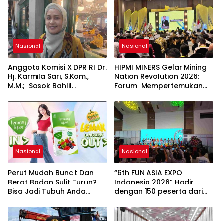
Nasional
Nasional
Anggota Komisi X DPR RI Dr.
HIPMI MINERS Gelar Mining
Hj. Karmila Sari, S.Kom.,
Nation Revolution 2026:
M.M.; Sosok Bahlil
Forum Mempertemukan
Lahadalia bisa Menjadi
Pemerintah, Pelaku Industri,
Sumber Inspirasi bagi
Investor, Akademisi, dan
Generasi Muda, Pelaku
Pengusaha dalam
Usaha, Pemerintah,
Mendukung Percepatan
maupun Pemangku
Hilirisasi Nasional.
Kepentingan lainnya untuk
bersama-sama
Nasional
Nasional
Memberikan Kontribusi
bagi Pembangunan
Perut Mudah Buncit Dan
“6th FUN ASIA EXPO
Nasional.
Berat Badan Sulit Turun?
Indonesia 2026” Hadir
Bisa Jadi Tubuh Anda
dengan 150 peserta dari
Kekurangan Serat
mancanegara Perkuat
Industri Taman Rekreasi
dan Ekosistem Pariwisata