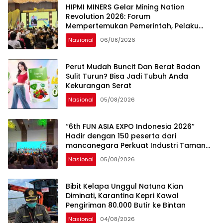
sama Memberikan Kontribusi bagi
HIPMI MINERS Gelar Mining Nation
Pembangunan Nasional.
Revolution 2026: Forum
Mempertemukan Pemerintah, Pelaku
Industri, Investor, Akademisi, dan
Nasional
06/08/2026
Pengusaha dalam Mendukung
Percepatan Hilirisasi Nasional.
Perut Mudah Buncit Dan Berat Badan
Sulit Turun? Bisa Jadi Tubuh Anda
Kekurangan Serat
Nasional
05/08/2026
“6th FUN ASIA EXPO Indonesia 2026”
Hadir dengan 150 peserta dari
mancanegara Perkuat Industri Taman
Rekreasi dan Ekosistem Pariwisata di
Nasional
05/08/2026
Tanah Air
Bibit Kelapa Unggul Natuna Kian
Diminati, Karantina Kepri Kawal
Pengiriman 80.000 Butir ke Bintan
Nasional
04/08/2026