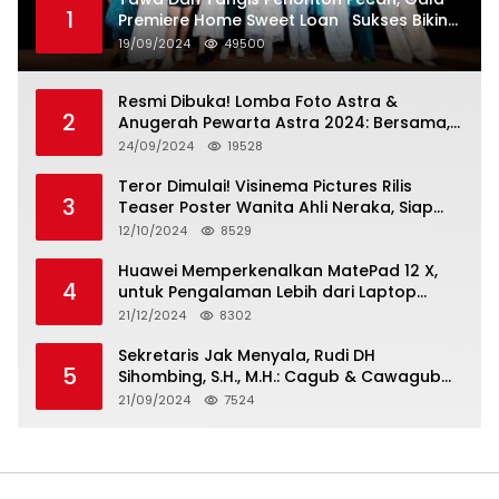
1
Premiere Home Sweet Loan Sukses Bikin
Penonton Lihat Diri Sendiri di Layar
19/09/2024
49500
Resmi Dibuka! Lomba Foto Astra &
2
Anugerah Pewarta Astra 2024: Bersama,
Berkarya, Berkelanjutan
24/09/2024
19528
Teror Dimulai! Visinema Pictures Rilis
3
Teaser Poster Wanita Ahli Neraka, Siap
Tayang di Bioskop 14 November 2024
12/10/2024
8529
Huawei Memperkenalkan MatePad 12 X,
4
untuk Pengalaman Lebih dari Laptop
dengan Layar Ultra Bright dan Desain
21/12/2024
8302
Stylish Tablet Ringan yang Hadirkan
Standar Baru untuk Produktivitas di Mana
Sekretaris Jak Menyala, Rudi DH
5
Saja
Sihombing, S.H., M.H.: Cagub & Cawagub
DKI Jakarta Pramono Anung dan Rano
21/09/2024
7524
Karno, Pilihan Terbaik Pimpin Jakarta
2024-2029