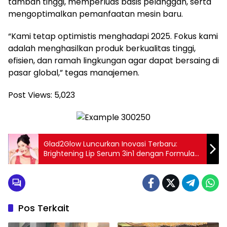
tambah tinggi, memperluas basis pelanggan, serta
mengoptimalkan pemanfaatan mesin baru.
“Kami tetap optimistis menghadapi 2025. Fokus kami
adalah menghasilkan produk berkualitas tinggi,
efisien, dan ramah lingkungan agar dapat bersaing di
pasar global,” tegas manajemen.
Post Views:
5,023
Glad2Glow Luncurkan Inovasi Terbaru:
Brightening Lip Serum 3in1 dengan Formula
Skincare dan Charm Eksklusif
Pos Terkait