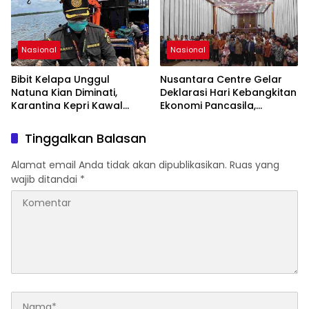
di Tanah Air
Nasional
Nasional
Bibit Kelapa Unggul
Nusantara Centre Gelar
Natuna Kian Diminati,
Deklarasi Hari Kebangkitan
Karantina Kepri Kawal
Ekonomi Pancasila,
Pengiriman 80.000 Butir ke
Peluncuran Buku Soemitro
Bintan
Djojohadikusumo Anti
Tinggalkan Balasan
Penjajahan (Pergolakan
Ekonomi Politik Indonesia)
Alamat email Anda tidak akan dipublikasikan.
Ruas yang
& Simposium Nasional
wajib ditandai
*
“Urgensi Undang-Undang
Perekonomian Nasional
dan Kesejahteraan Sosial
dalam Menata Bangsa
Menuju Indonesia Emas
2045”,