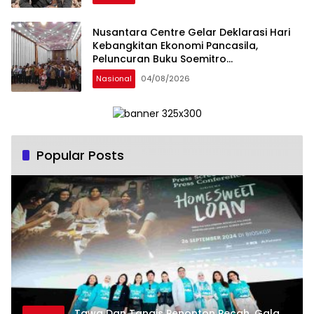
Nusantara Centre Gelar Deklarasi Hari
Kebangkitan Ekonomi Pancasila,
Peluncuran Buku Soemitro
Djojohadikusumo Anti Penjajahan
Nasional
04/08/2026
(Pergolakan Ekonomi Politik Indonesia) &
Simposium Nasional “Urgensi Undang-
Undang Perekonomian Nasional dan
Kesejahteraan Sosial dalam Menata
Bangsa Menuju Indonesia Emas 2045”,
Popular Posts
Tawa Dan Tangis Penonton Pecah, Gala