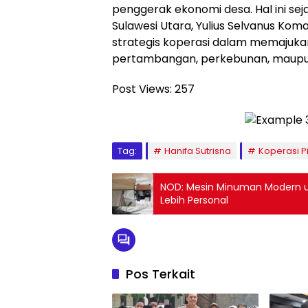
penggerak ekonomi desa. Hal ini se
Sulawesi Utara, Yulius Selvanus Ko
strategis koperasi dalam memajukan 
pertambangan, perkebunan, maupu
Post Views:
257
Tag:
Hanifa Sutrisna
Koperasi P
NOD: Mesin Minuman Modern u
Lebih Personal
Pos Terkait