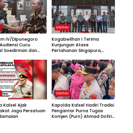
H
DAERAH
m IV/Diponegoro
Kogabwilhan I Terima
Audiensi Cucu
Kunjungan Atase
al Soedirman dan
Pertahanan Singapura,
ara Hanung
Perkuat Kerja Sama
tyo
Keamanan Kawasan
H
DAERAH
 Kalsel Ajak
Kapolda Kalsel Hadiri Tradisi
akat Jaga Persatuan
Pengantar Purna Tugas
damaian
Komjen (Purn) Ahmad Dofiri
dan Pengantar Tugas
Wakapolri Komjen Dedi