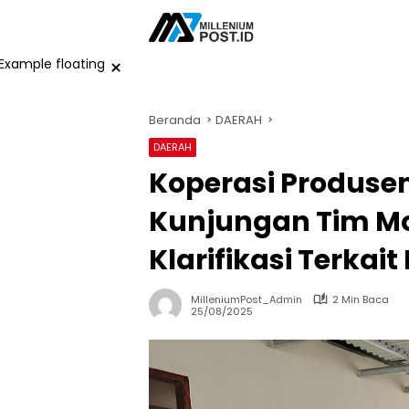
Langsung
ke
konten
×
Beranda
DAERAH
DAERAH
Koperasi Produse
Kunjungan Tim Mo
Klarifikasi Terkait
MilleniumPost_Admin
2 Min Baca
25/08/2025