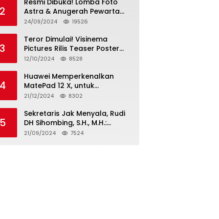
Resmi Dibuka! Lomba Foto
2
Astra & Anugerah Pewarta
Astra 2024: Bersama,
24/09/2024
19526
Berkarya, Berkelanjutan
Teror Dimulai! Visinema
3
Pictures Rilis Teaser Poster
Wanita Ahli Neraka, Siap
12/10/2024
8528
Tayang di Bioskop 14
November 2024
Huawei Memperkenalkan
4
MatePad 12 X, untuk
Pengalaman Lebih dari
21/12/2024
8302
Laptop dengan Layar Ultra
Bright dan Desain Stylish
Sekretaris Jak Menyala, Rudi
5
Tablet Ringan yang Hadirkan
DH Sihombing, S.H., M.H.:
Standar Baru untuk
Cagub & Cawagub DKI
21/09/2024
7524
Produktivitas di Mana Saja
Jakarta Pramono Anung dan
Rano Karno, Pilihan Terbaik
Pimpin Jakarta 2024-2029