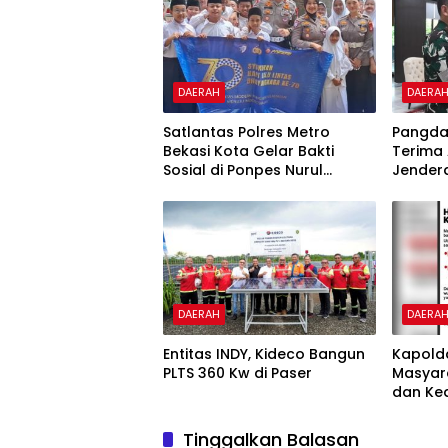
DAERAH
DAERA
Satlantas Polres Metro
Pangda
Bekasi Kota Gelar Bakti
Terima 
Sosial di Ponpes Nurul
Jender
Hikmah
Sutrad
Braman
DAERAH
DAERA
Entitas INDY, Kideco Bangun
Kapolda
PLTS 360 Kw di Paser
Masyar
dan Ke
Tinggalkan Balasan