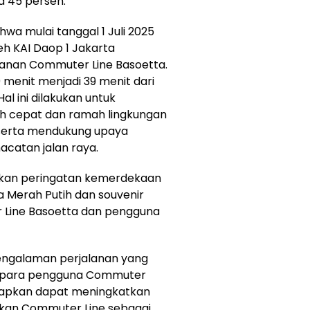
a 45 persen.
wa mulai tanggal 1 Juli 2025
h KAI Daop 1 Jakarta
anan Commuter Line Basoetta.
enit menjadi 39 menit dari
al ini dilakukan untuk
ih cepat dan ramah lingkungan
 serta mendukung upaya
catan jalan raya.
hkan peringatan kemerdekaan
a Merah Putih dan souvenir
Line Basoetta dan pengguna
engalaman perjalanan yang
i para pengguna Commuter
diharapkan dapat meningkatkan
kan Commuter Line sebagai