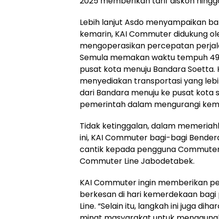
2025 memberikan tarif diskon hingg
Lebih lanjut Asdo menyampaikan bah
kemarin, KAI Commuter didukung ole
mengoperasikan percepatan perjal
Semula memakan waktu tempuh 49 m
pusat kota menuju Bandara Soetta. H
menyediakan transportasi yang leb
dari Bandara menuju ke pusat kota
pemerintah dalam mengurangi kema
Tidak ketinggalan, dalam memeria
ini, KAI Commuter bagi-bagi Bender
cantik kepada pengguna Commuter 
Commuter Line Jabodetabek.
KAI Commuter ingin memberikan p
berkesan di hari kemerdekaan bag
Line. “Selain itu, langkah ini juga 
minat masyarakat untuk mengguna