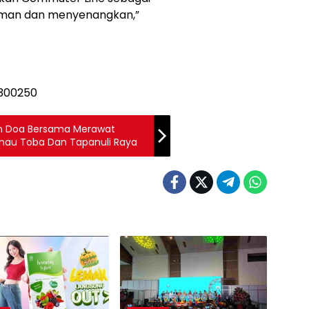
aman dan menyenangkan,”
an Doa Bersama Merawat
anau Toba Dan Tapanuli Raya