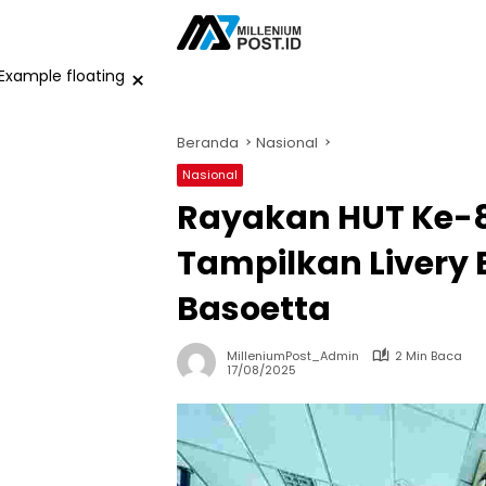
Langsung
ke
konten
×
Beranda
Nasional
Nasional
Rayakan HUT Ke-8
Tampilkan Livery
Basoetta
MilleniumPost_Admin
2 Min Baca
17/08/2025