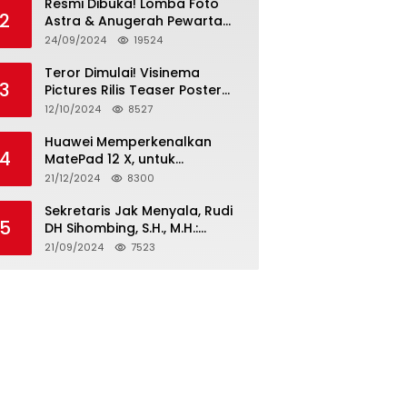
Resmi Dibuka! Lomba Foto
2
Astra & Anugerah Pewarta
Astra 2024: Bersama,
24/09/2024
19524
Berkarya, Berkelanjutan
Teror Dimulai! Visinema
3
Pictures Rilis Teaser Poster
Wanita Ahli Neraka, Siap
12/10/2024
8527
Tayang di Bioskop 14
November 2024
Huawei Memperkenalkan
4
MatePad 12 X, untuk
Pengalaman Lebih dari
21/12/2024
8300
Laptop dengan Layar Ultra
Bright dan Desain Stylish
Sekretaris Jak Menyala, Rudi
5
Tablet Ringan yang Hadirkan
DH Sihombing, S.H., M.H.:
Standar Baru untuk
Cagub & Cawagub DKI
21/09/2024
7523
Produktivitas di Mana Saja
Jakarta Pramono Anung dan
Rano Karno, Pilihan Terbaik
Pimpin Jakarta 2024-2029