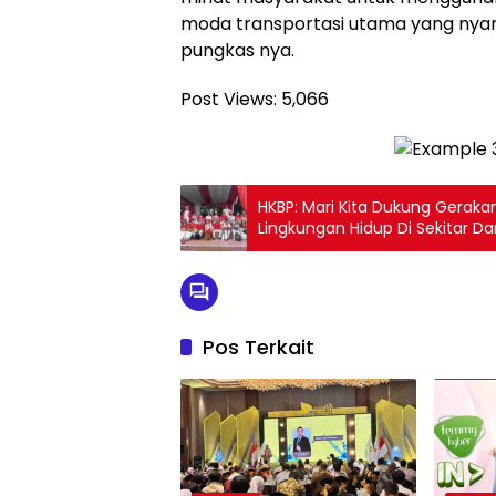
moda transportasi utama yang ny
pungkas nya.
Post Views:
5,066
HKBP: Mari Kita Dukung Gerak
Lingkungan Hidup Di Sekitar D
Pos Terkait