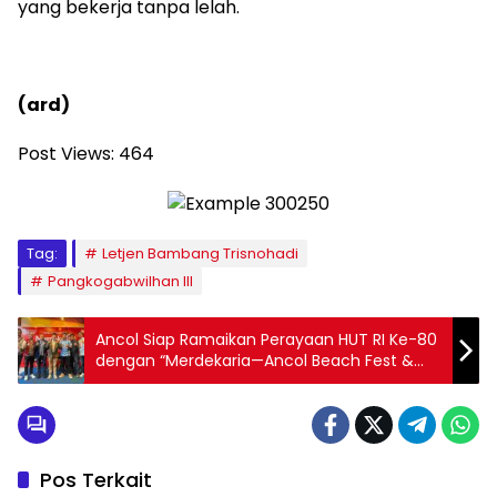
yang bekerja tanpa lelah.
(ard)
Post Views:
464
Tag:
Letjen Bambang Trisnohadi
Pangkogabwilhan III
Ancol Siap Ramaikan Perayaan HUT RI Ke-80
dengan “Merdekaria—Ancol Beach Fest &
Culture Wave”
Pos Terkait