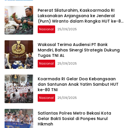
Pererat Silaturahim, Kaskoarmada RI
Laksanakan Anjangsana ke Jenderal
(Purn) Wiranto dalam Rangka HUT ke-80
TNI
Nasional
25/09/2025
Wakasal Terima Audiensi PT Bank
Mandiri, Bahas Sinergi Strategis Dukung
Tugas TNI AL
Nasional
25/09/2025
Koarmada RI Gelar Doa Kebangsaan
dan Santunan Anak Yatim Sambut HUT
ke-80 TNI
Nasional
25/09/2025
Satlantas Polres Metro Bekasi Kota
Gelar Bakti Sosial di Ponpes Nurul
Hikmah