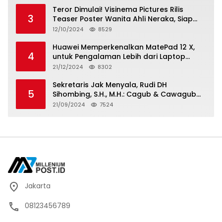
Teror Dimulai! Visinema Pictures Rilis
3
Teaser Poster Wanita Ahli Neraka, Siap
Tayang di Bioskop 14 November 2024
12/10/2024
8529
Huawei Memperkenalkan MatePad 12 X,
4
untuk Pengalaman Lebih dari Laptop
dengan Layar Ultra Bright dan Desain
21/12/2024
8302
Stylish Tablet Ringan yang Hadirkan
Standar Baru untuk Produktivitas di Mana
Sekretaris Jak Menyala, Rudi DH
5
Saja
Sihombing, S.H., M.H.: Cagub & Cawagub
DKI Jakarta Pramono Anung dan Rano
21/09/2024
7524
Karno, Pilihan Terbaik Pimpin Jakarta
2024-2029
Jakarta
08123456789