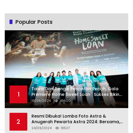
Popular Posts
Tawa Dan Tangis Penonton Pecah, Gala
1
Premiere Home Sweet Loan Sukses Bikin
Penonton Lihat Diri Sendiri di Layar
19/09/2024
49500
Resmi Dibuka! Lomba Foto Astra &
2
Anugerah Pewarta Astra 2024: Bersama,
Berkarya, Berkelanjutan
24/09/2024
19527