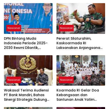
Nasional
Nasional
DPN Bintang Muda
Pererat Silaturahim,
Indonesia Periode 2025–
Kaskoarmada RI
2030 Resmi Dilantik,
Laksanakan Anjangsana
Farkhan Evendi Ajak Kader
ke Jenderal (Purn) Wiranto
Perkuat Partai Demokrat
dalam Rangka HUT ke-80
TNI
Nasional
Nasional
Wakasal Terima Audiensi
Koarmada RI Gelar Doa
PT Bank Mandiri, Bahas
Kebangsaan dan
Sinergi Strategis Dukung
Santunan Anak Yatim
Tugas TNI AL
Sambut HUT ke-80 TNI