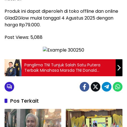
Produk ini dapat diperoleh di toko offline dan online
Glad2Glow mulai tanggal 4 Agustus 2025 dengan
harga Rp79.000.
Post Views:
5,088
Panglima TNI Tunjuk Salah Satu Putera
Terbaik Minahasa Marsda TNI Donald
Kasenda,ST, SIP, M.M. sebagai Gubernur
Akademi Angkatan Udara yang Baru
Pos Terkait