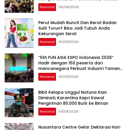
Industri, Investor, Akademisi, dan
Nasional
06/08/2026
Pengusaha dalam Mendukung
Percepatan Hilirisasi Nasional.
Perut Mudah Buncit Dan Berat Badan
Sulit Turun? Bisa Jadi Tubuh Anda
Kekurangan Serat
Nasional
05/08/2026
“6th FUN ASIA EXPO Indonesia 2026”
Hadir dengan 150 peserta dari
mancanegara Perkuat Industri Taman
Rekreasi dan Ekosistem Pariwisata di
Nasional
05/08/2026
Tanah Air
Bibit Kelapa Unggul Natuna Kian
Diminati, Karantina Kepri Kawal
Pengiriman 80.000 Butir ke Bintan
Nasional
04/08/2026
Nusantara Centre Gelar Deklarasi Hari