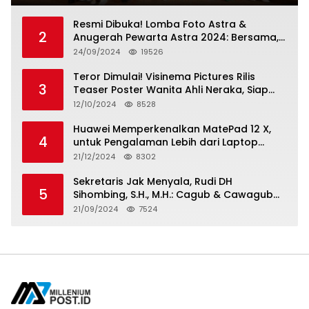
Resmi Dibuka! Lomba Foto Astra &
2
Anugerah Pewarta Astra 2024: Bersama,
Berkarya, Berkelanjutan
24/09/2024
19526
Teror Dimulai! Visinema Pictures Rilis
3
Teaser Poster Wanita Ahli Neraka, Siap
Tayang di Bioskop 14 November 2024
12/10/2024
8528
Huawei Memperkenalkan MatePad 12 X,
4
untuk Pengalaman Lebih dari Laptop
dengan Layar Ultra Bright dan Desain
21/12/2024
8302
Stylish Tablet Ringan yang Hadirkan
Standar Baru untuk Produktivitas di Mana
Sekretaris Jak Menyala, Rudi DH
5
Saja
Sihombing, S.H., M.H.: Cagub & Cawagub
DKI Jakarta Pramono Anung dan Rano
21/09/2024
7524
Karno, Pilihan Terbaik Pimpin Jakarta
2024-2029