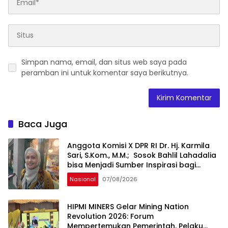
Simpan nama, email, dan situs web saya pada
peramban ini untuk komentar saya berikutnya.
Baca Juga
Anggota Komisi X DPR RI Dr. Hj. Karmila
Sari, S.Kom., M.M.; Sosok Bahlil Lahadalia
bisa Menjadi Sumber Inspirasi bagi
Generasi Muda, Pelaku Usaha,
Nasional
07/08/2026
Pemerintah, maupun Pemangku
Kepentingan lainnya untuk bersama-
sama Memberikan Kontribusi bagi
HIPMI MINERS Gelar Mining Nation
Pembangunan Nasional.
Revolution 2026: Forum
Mempertemukan Pemerintah, Pelaku