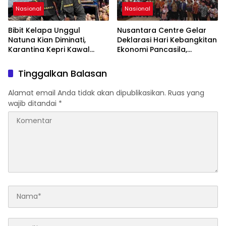
Nasional
Nasional
Bibit Kelapa Unggul
Nusantara Centre Gelar
Natuna Kian Diminati,
Deklarasi Hari Kebangkitan
Karantina Kepri Kawal
Ekonomi Pancasila,
Pengiriman 80.000 Butir ke
Peluncuran Buku Soemitro
Bintan
Djojohadikusumo Anti
Tinggalkan Balasan
Penjajahan (Pergolakan
Ekonomi Politik Indonesia)
Alamat email Anda tidak akan dipublikasikan.
Ruas yang
& Simposium Nasional
wajib ditandai
*
“Urgensi Undang-Undang
Perekonomian Nasional
dan Kesejahteraan Sosial
dalam Menata Bangsa
Menuju Indonesia Emas
2045”,