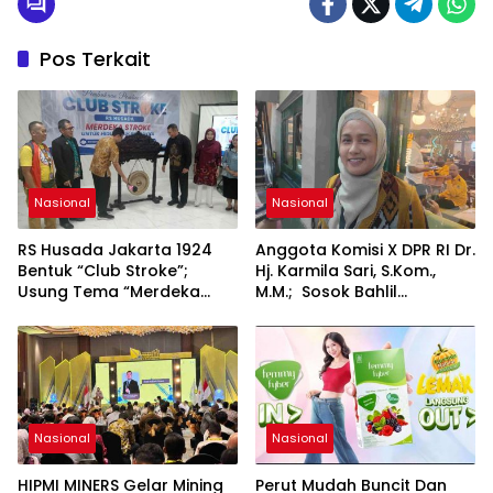
Pos Terkait
Nasional
Nasional
RS Husada Jakarta 1924
Anggota Komisi X DPR RI Dr.
Bentuk “Club Stroke”;
Hj. Karmila Sari, S.Kom.,
Usung Tema “Merdeka
M.M.; Sosok Bahlil
Stroke untuk Hidup Lebih
Lahadalia bisa Menjadi
Bermakna”
Sumber Inspirasi bagi
Generasi Muda, Pelaku
Usaha, Pemerintah,
maupun Pemangku
Kepentingan lainnya untuk
bersama-sama
Nasional
Nasional
Memberikan Kontribusi
bagi Pembangunan
HIPMI MINERS Gelar Mining
Perut Mudah Buncit Dan