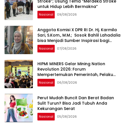
Stroke”; Usung Tema “Merdeka Stroke
untuk Hidup Lebih Bermakna”
Nasional
09/08/2026
Anggota Komisi X DPR RI Dr. Hj. Karmila
Sari, S.Kom., M.M.; Sosok Bahlil Lahadalia
bisa Menjadi Sumber Inspirasi bagi
Generasi Muda, Pelaku Usaha,
Nasional
07/08/2026
Pemerintah, maupun Pemangku
Kepentingan lainnya untuk bersama-
sama Memberikan Kontribusi bagi
HIPMI MINERS Gelar Mining Nation
Pembangunan Nasional.
Revolution 2026: Forum
Mempertemukan Pemerintah, Pelaku
Industri, Investor, Akademisi, dan
Nasional
06/08/2026
Pengusaha dalam Mendukung
Percepatan Hilirisasi Nasional.
Perut Mudah Buncit Dan Berat Badan
Sulit Turun? Bisa Jadi Tubuh Anda
Kekurangan Serat
Nasional
05/08/2026