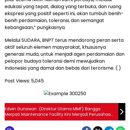
edukasi yang tepat, dialog yang terbuka, dan ruang
ekspresi yang positif seperti ini, akan tumbuh benih-
benih perdamaian, toleransi, dan semangat
kebangsaan,” pungkasnya.
Melalui SUDARA, BNPT terus mendorong peran serta
aktif seluruh elemen masyarakat, khususnya
generasi muda, untuk menjadi agen perdamaian dan
pelopor budaya toleransi demi mewujudkan
Indonesia yang damai dan bebas dari terorisme. ( )
Post Views:
5,045
Edwin Gunawan (Direktur Utama MMF) Bangga
Merpati Maintenance Facility Kini Menjadi Perusahaan
Terkemuka dalam Bidang Perawatan dan Perbaikan
Pesawat yang Berkualitas di Dalam dan Luar Negeri