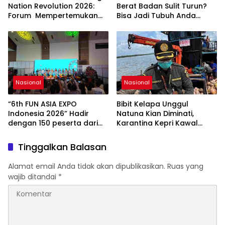
Nasional.
Nation Revolution 2026:
Berat Badan Sulit Turun?
Forum Mempertemukan
Bisa Jadi Tubuh Anda
Pemerintah, Pelaku Industri,
Kekurangan Serat
Investor, Akademisi, dan
Pengusaha dalam
Mendukung Percepatan
Hilirisasi Nasional.
Nasional
Nasional
“6th FUN ASIA EXPO
Bibit Kelapa Unggul
Indonesia 2026” Hadir
Natuna Kian Diminati,
dengan 150 peserta dari
Karantina Kepri Kawal
mancanegara Perkuat
Pengiriman 80.000 Butir ke
Industri Taman Rekreasi
Bintan
Tinggalkan Balasan
dan Ekosistem Pariwisata
di Tanah Air
Alamat email Anda tidak akan dipublikasikan.
Ruas yang
wajib ditandai
*