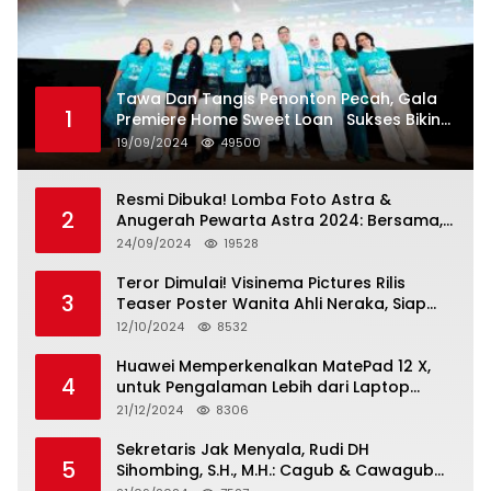
Tawa Dan Tangis Penonton Pecah, Gala
1
Premiere Home Sweet Loan Sukses Bikin
Penonton Lihat Diri Sendiri di Layar
19/09/2024
49500
Resmi Dibuka! Lomba Foto Astra &
2
Anugerah Pewarta Astra 2024: Bersama,
Berkarya, Berkelanjutan
24/09/2024
19528
Teror Dimulai! Visinema Pictures Rilis
3
Teaser Poster Wanita Ahli Neraka, Siap
Tayang di Bioskop 14 November 2024
12/10/2024
8532
Huawei Memperkenalkan MatePad 12 X,
4
untuk Pengalaman Lebih dari Laptop
dengan Layar Ultra Bright dan Desain
21/12/2024
8306
Stylish Tablet Ringan yang Hadirkan
Standar Baru untuk Produktivitas di Mana
Sekretaris Jak Menyala, Rudi DH
5
Saja
Sihombing, S.H., M.H.: Cagub & Cawagub
DKI Jakarta Pramono Anung dan Rano