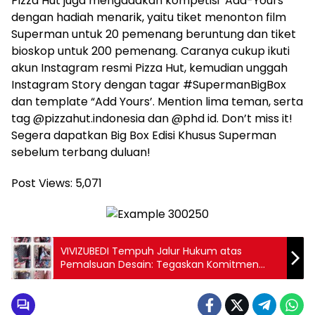
Pizza Hut juga mengadakan kompetisi ‘Add-Yours’
dengan hadiah menarik, yaitu tiket menonton film
Superman untuk 20 pemenang beruntung dan tiket
bioskop untuk 200 pemenang. Caranya cukup ikuti
akun Instagram resmi Pizza Hut, kemudian unggah
Instagram Story dengan tagar #SupermanBigBox
dan template “Add Yours’. Mention lima teman, serta
tag @pizzahut.indonesia dan @phd id. Don’t miss it!
Segera dapatkan Big Box Edisi Khusus Superman
sebelum terbang duluan!
Post Views:
5,071
VIVIZUBEDI Tempuh Jalur Hukum atas
Pemalsuan Desain: Tegaskan Komitmen
Lindungi Karya dan Konsumen