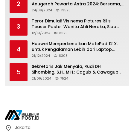
2
Anugerah Pewarta Astra 2024: Bersama,
Berkarya, Berkelanjutan
24/09/2024
19528
Teror Dimulai! Visinema Pictures Rilis
3
Teaser Poster Wanita Ahli Neraka, Siap
Tayang di Bioskop 14 November 2024
12/10/2024
8529
Huawei Memperkenalkan MatePad 12 X,
4
untuk Pengalaman Lebih dari Laptop
dengan Layar Ultra Bright dan Desain
21/12/2024
8303
Stylish Tablet Ringan yang Hadirkan
Standar Baru untuk Produktivitas di Mana
Sekretaris Jak Menyala, Rudi DH
5
Saja
Sihombing, S.H., M.H.: Cagub & Cawagub
DKI Jakarta Pramono Anung dan Rano
21/09/2024
7524
Karno, Pilihan Terbaik Pimpin Jakarta
2024-2029
Jakarta