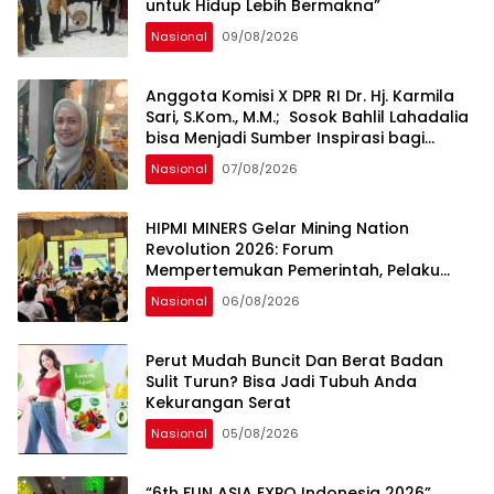
untuk Hidup Lebih Bermakna”
Nasional
09/08/2026
Anggota Komisi X DPR RI Dr. Hj. Karmila
Sari, S.Kom., M.M.; Sosok Bahlil Lahadalia
bisa Menjadi Sumber Inspirasi bagi
Generasi Muda, Pelaku Usaha,
Nasional
07/08/2026
Pemerintah, maupun Pemangku
Kepentingan lainnya untuk bersama-
sama Memberikan Kontribusi bagi
HIPMI MINERS Gelar Mining Nation
Pembangunan Nasional.
Revolution 2026: Forum
Mempertemukan Pemerintah, Pelaku
Industri, Investor, Akademisi, dan
Nasional
06/08/2026
Pengusaha dalam Mendukung
Percepatan Hilirisasi Nasional.
Perut Mudah Buncit Dan Berat Badan
Sulit Turun? Bisa Jadi Tubuh Anda
Kekurangan Serat
Nasional
05/08/2026
“6th FUN ASIA EXPO Indonesia 2026”