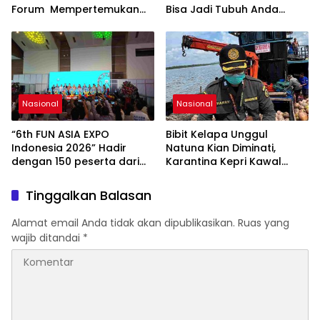
Forum Mempertemukan
Bisa Jadi Tubuh Anda
Pemerintah, Pelaku Industri,
Kekurangan Serat
Investor, Akademisi, dan
Pengusaha dalam
Mendukung Percepatan
Hilirisasi Nasional.
Nasional
Nasional
“6th FUN ASIA EXPO
Bibit Kelapa Unggul
Indonesia 2026” Hadir
Natuna Kian Diminati,
dengan 150 peserta dari
Karantina Kepri Kawal
mancanegara Perkuat
Pengiriman 80.000 Butir ke
Industri Taman Rekreasi
Bintan
Tinggalkan Balasan
dan Ekosistem Pariwisata
di Tanah Air
Alamat email Anda tidak akan dipublikasikan.
Ruas yang
wajib ditandai
*