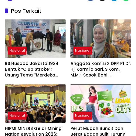
Pos Terkait
Nasional
Nasional
RS Husada Jakarta 1924
Anggota Komisi X DPR RI Dr.
Bentuk “Club Stroke”;
Hj. Karmila Sari, S.Kom.,
Usung Tema “Merdeka
M.M.; Sosok Bahlil
Stroke untuk Hidup Lebih
Lahadalia bisa Menjadi
Bermakna”
Sumber Inspirasi bagi
Generasi Muda, Pelaku
Usaha, Pemerintah,
maupun Pemangku
Kepentingan lainnya untuk
bersama-sama
Nasional
Nasional
Memberikan Kontribusi
bagi Pembangunan
HIPMI MINERS Gelar Mining
Perut Mudah Buncit Dan
Nasional.
Nation Revolution 2026:
Berat Badan Sulit Turun?