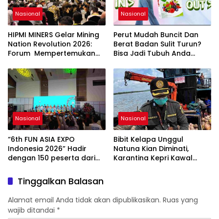
Kepentingan lainnya untuk
bersama-sama
Nasional
Nasional
Memberikan Kontribusi
bagi Pembangunan
HIPMI MINERS Gelar Mining
Perut Mudah Buncit Dan
Nasional.
Nation Revolution 2026:
Berat Badan Sulit Turun?
Forum Mempertemukan
Bisa Jadi Tubuh Anda
Pemerintah, Pelaku Industri,
Kekurangan Serat
Investor, Akademisi, dan
Pengusaha dalam
Mendukung Percepatan
Hilirisasi Nasional.
Nasional
Nasional
“6th FUN ASIA EXPO
Bibit Kelapa Unggul
Indonesia 2026” Hadir
Natuna Kian Diminati,
dengan 150 peserta dari
Karantina Kepri Kawal
mancanegara Perkuat
Pengiriman 80.000 Butir ke
Industri Taman Rekreasi
Bintan
Tinggalkan Balasan
dan Ekosistem Pariwisata
di Tanah Air
Alamat email Anda tidak akan dipublikasikan.
Ruas yang
wajib ditandai
*