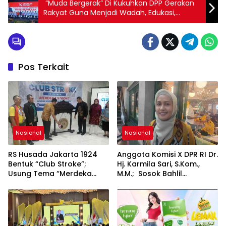
“Muda Bergerak” Di Kukuhkan DPP Gerakan
Rakyat Guna Menjadi Wadah, Edukasi,
kolaborasi Khususnya Generasi Muda
Pos Terkait
Nasional
Nasional
RS Husada Jakarta 1924
Anggota Komisi X DPR RI Dr.
Bentuk “Club Stroke”;
Hj. Karmila Sari, S.Kom.,
Usung Tema “Merdeka
M.M.; Sosok Bahlil
Stroke untuk Hidup Lebih
Lahadalia bisa Menjadi
Bermakna”
Sumber Inspirasi bagi
Generasi Muda, Pelaku
Usaha, Pemerintah,
maupun Pemangku