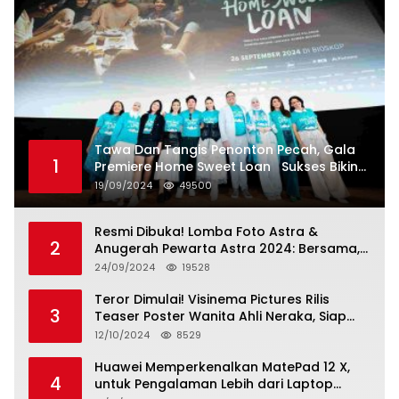
Tawa Dan Tangis Penonton Pecah, Gala
1
Premiere Home Sweet Loan Sukses Bikin
Penonton Lihat Diri Sendiri di Layar
19/09/2024
49500
Resmi Dibuka! Lomba Foto Astra &
2
Anugerah Pewarta Astra 2024: Bersama,
Berkarya, Berkelanjutan
24/09/2024
19528
Teror Dimulai! Visinema Pictures Rilis
3
Teaser Poster Wanita Ahli Neraka, Siap
Tayang di Bioskop 14 November 2024
12/10/2024
8529
Huawei Memperkenalkan MatePad 12 X,
4
untuk Pengalaman Lebih dari Laptop