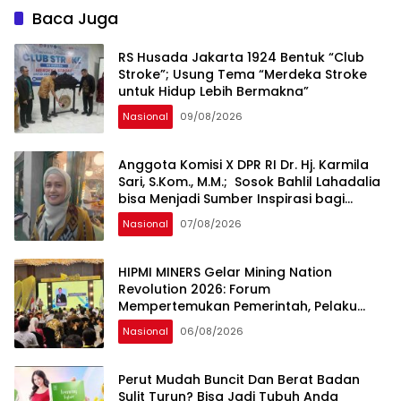
Baca Juga
RS Husada Jakarta 1924 Bentuk “Club
Stroke”; Usung Tema “Merdeka Stroke
untuk Hidup Lebih Bermakna”
Nasional
09/08/2026
Anggota Komisi X DPR RI Dr. Hj. Karmila
Sari, S.Kom., M.M.; Sosok Bahlil Lahadalia
bisa Menjadi Sumber Inspirasi bagi
Generasi Muda, Pelaku Usaha,
Nasional
07/08/2026
Pemerintah, maupun Pemangku
Kepentingan lainnya untuk bersama-
sama Memberikan Kontribusi bagi
HIPMI MINERS Gelar Mining Nation
Pembangunan Nasional.
Revolution 2026: Forum
Mempertemukan Pemerintah, Pelaku
Industri, Investor, Akademisi, dan
Nasional
06/08/2026
Pengusaha dalam Mendukung
Percepatan Hilirisasi Nasional.
Perut Mudah Buncit Dan Berat Badan
Sulit Turun? Bisa Jadi Tubuh Anda