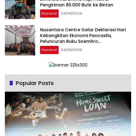
Pengiriman 80.000 Butir ke Bintan
Nasional
04/08/2026
Nusantara Centre Gelar Deklarasi Hari
Kebangkitan Ekonomi Pancasila,
Peluncuran Buku Soemitro
Djojohadikusumo Anti Penjajahan
Nasional
04/08/2026
(Pergolakan Ekonomi Politik Indonesia) &
Simposium Nasional “Urgensi Undang-
Undang Perekonomian Nasional dan
Kesejahteraan Sosial dalam Menata
Bangsa Menuju Indonesia Emas 2045”,
Popular Posts