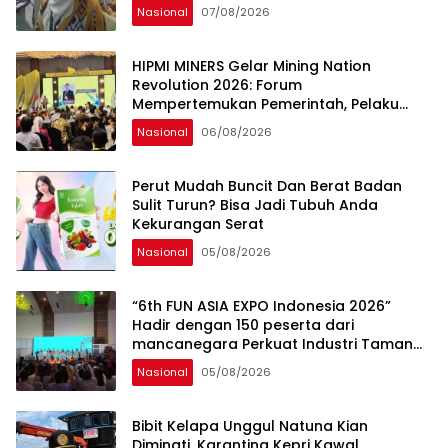
Generasi Muda, Pelaku Usaha,
Nasional
07/08/2026
Pemerintah, maupun Pemangku
Kepentingan lainnya untuk bersama-
sama Memberikan Kontribusi bagi
HIPMI MINERS Gelar Mining Nation
Pembangunan Nasional.
Revolution 2026: Forum
Mempertemukan Pemerintah, Pelaku
Industri, Investor, Akademisi, dan
Nasional
06/08/2026
Pengusaha dalam Mendukung
Percepatan Hilirisasi Nasional.
Perut Mudah Buncit Dan Berat Badan
Sulit Turun? Bisa Jadi Tubuh Anda
Kekurangan Serat
Nasional
05/08/2026
“6th FUN ASIA EXPO Indonesia 2026”
Hadir dengan 150 peserta dari
mancanegara Perkuat Industri Taman
Rekreasi dan Ekosistem Pariwisata di
Nasional
05/08/2026
Tanah Air
Bibit Kelapa Unggul Natuna Kian
Diminati, Karantina Kepri Kawal