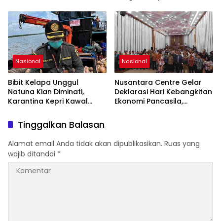
Kekurangan Serat
mancanegara Perkuat
Industri Taman Rekreasi
dan Ekosistem Pariwisata
di Tanah Air
Nasional
Nasional
Bibit Kelapa Unggul
Nusantara Centre Gelar
Natuna Kian Diminati,
Deklarasi Hari Kebangkitan
Karantina Kepri Kawal
Ekonomi Pancasila,
Pengiriman 80.000 Butir ke
Peluncuran Buku Soemitro
Bintan
Djojohadikusumo Anti
Tinggalkan Balasan
Penjajahan (Pergolakan
Ekonomi Politik Indonesia)
Alamat email Anda tidak akan dipublikasikan.
Ruas yang
& Simposium Nasional
wajib ditandai
*
“Urgensi Undang-Undang
Perekonomian Nasional
dan Kesejahteraan Sosial
dalam Menata Bangsa
Menuju Indonesia Emas
2045”,