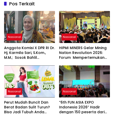
Pos Terkait
Nasional
Nasional
Anggota Komisi X DPR RI Dr.
HIPMI MINERS Gelar Mining
Hj. Karmila Sari, S.Kom.,
Nation Revolution 2026:
M.M.; Sosok Bahlil
Forum Mempertemukan
Lahadalia bisa Menjadi
Pemerintah, Pelaku Industri,
Sumber Inspirasi bagi
Investor, Akademisi, dan
Generasi Muda, Pelaku
Pengusaha dalam
Usaha, Pemerintah,
Mendukung Percepatan
maupun Pemangku
Hilirisasi Nasional.
Kepentingan lainnya untuk
bersama-sama
Nasional
Nasional
Memberikan Kontribusi
bagi Pembangunan
Perut Mudah Buncit Dan
“6th FUN ASIA EXPO
Nasional.
Berat Badan Sulit Turun?
Indonesia 2026” Hadir
Bisa Jadi Tubuh Anda
dengan 150 peserta dari