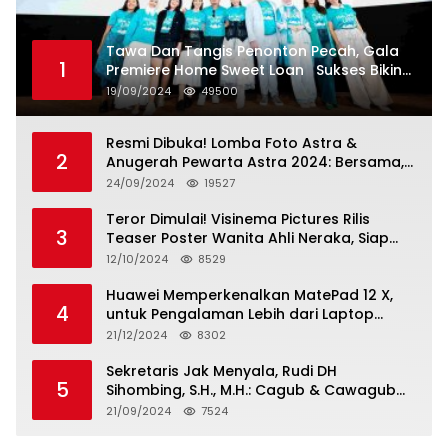
Tawa Dan Tangis Penonton Pecah, Gala
1
Premiere Home Sweet Loan Sukses Bikin
Penonton Lihat Diri Sendiri di Layar
19/09/2024
49500
Resmi Dibuka! Lomba Foto Astra &
2
Anugerah Pewarta Astra 2024: Bersama,
Berkarya, Berkelanjutan
24/09/2024
19527
Teror Dimulai! Visinema Pictures Rilis
3
Teaser Poster Wanita Ahli Neraka, Siap
Tayang di Bioskop 14 November 2024
12/10/2024
8529
Huawei Memperkenalkan MatePad 12 X,
4
untuk Pengalaman Lebih dari Laptop
dengan Layar Ultra Bright dan Desain
21/12/2024
8302
Stylish Tablet Ringan yang Hadirkan
Standar Baru untuk Produktivitas di Mana
Sekretaris Jak Menyala, Rudi DH
5
Saja
Sihombing, S.H., M.H.: Cagub & Cawagub
DKI Jakarta Pramono Anung dan Rano
21/09/2024
7524
Karno, Pilihan Terbaik Pimpin Jakarta
2024-2029