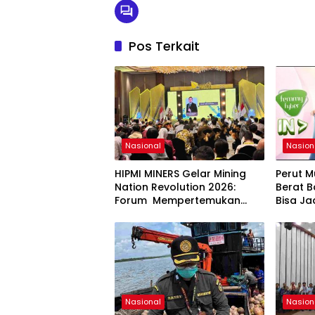
Pos Terkait
Nasional
Nasion
HIPMI MINERS Gelar Mining
Perut M
Nation Revolution 2026:
Berat B
Forum Mempertemukan
Bisa Ja
Pemerintah, Pelaku Industri,
Kekura
Investor, Akademisi, dan
Pengusaha dalam
Mendukung Percepatan
Hilirisasi Nasional.
Nasional
Nasion