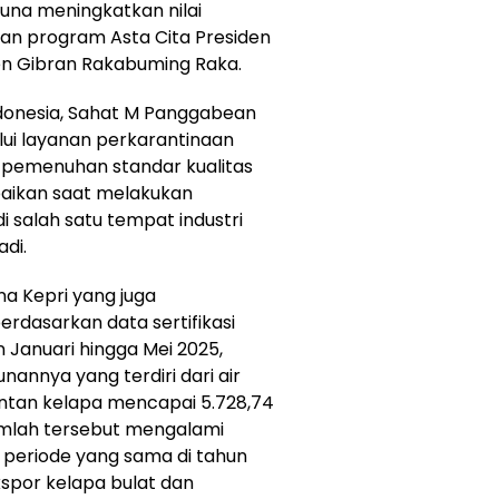
guna meningkatkan nilai
an program Asta Cita Presiden
en Gibran Rakabuming Raka.
donesia, Sahat M Panggabean
lui layanan perkarantinaan
 pemenuhan standar kualitas
mpaikan saat melakukan
 salah satu tempat industri
di.
na Kepri yang juga
dasarkan data sertifikasi
n Januari hingga Mei 2025,
nannya yang terdiri dari air
santan kelapa mencapai 5.728,74
. Jumlah tersebut mengalami
 periode yang sama di tahun
kspor kelapa bulat dan