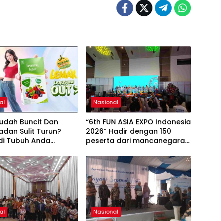
al
Nasional
udah Buncit Dan
“6th FUN ASIA EXPO Indonesia
adan Sulit Turun?
2026” Hadir dengan 150
di Tubuh Anda
peserta dari mancanegara
ngan Serat
Perkuat Industri Taman
Rekreasi dan Ekosistem
Pariwisata di Tanah Air
al
Nasional