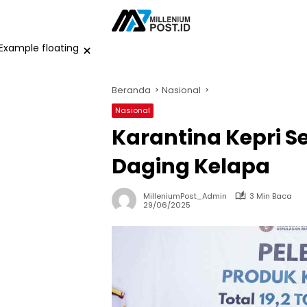
Langsung
ke
konten
×
Beranda
Nasional
Nasional
Karantina Kepri Ser
Daging Kelapa
MilleniumPost_Admin
3 Min Baca
29/06/2025