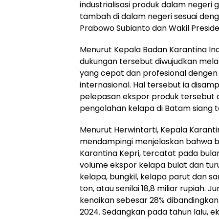
industrialisasi produk dalam negeri 
tambah di dalam negeri sesuai deng
Prabowo Subianto dan Wakil Presid
Menurut Kepala Badan Karantina In
dukungan tersebut diwujudkan mela
yang cepat dan profesional dengen
internasional. Hal tersebut ia disa
pelepasan ekspor produk tersebut di
pengolahan kelapa di Batam siang ta
Menurut Herwintarti, Kepala Karanti
mendampingi menjelaskan bahwa ber
Karantina Kepri, tercatat pada bula
volume ekspor kelapa bulat dan turu
kelapa, bungkil, kelapa parut dan 
ton, atau senilai 18,8 miliar rupiah
kenaikan sebesar 28% dibandingkan
2024. Sedangkan pada tahun lalu, e