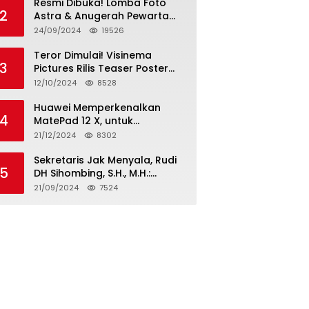
Resmi Dibuka! Lomba Foto
2
Astra & Anugerah Pewarta
Astra 2024: Bersama,
24/09/2024
19526
Berkarya, Berkelanjutan
Teror Dimulai! Visinema
3
Pictures Rilis Teaser Poster
Wanita Ahli Neraka, Siap
12/10/2024
8528
Tayang di Bioskop 14
November 2024
Huawei Memperkenalkan
4
MatePad 12 X, untuk
Pengalaman Lebih dari
21/12/2024
8302
Laptop dengan Layar Ultra
Bright dan Desain Stylish
Sekretaris Jak Menyala, Rudi
5
Tablet Ringan yang Hadirkan
DH Sihombing, S.H., M.H.:
Standar Baru untuk
Cagub & Cawagub DKI
21/09/2024
7524
Produktivitas di Mana Saja
Jakarta Pramono Anung dan
Rano Karno, Pilihan Terbaik
Pimpin Jakarta 2024-2029