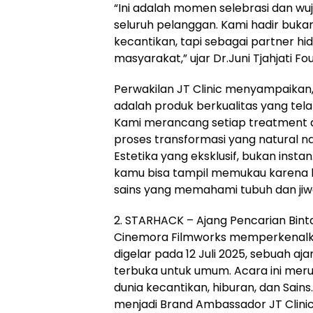
“Ini adalah momen selebrasi dan wu
seluruh pelanggan. Kami hadir bukan
kecantikan, tapi sebagai partner hi
masyarakat,” ujar Dr.Juni Tjahjati Fou
Perwakilan JT Clinic menyampaikan,
adalah produk berkualitas yang tela
Kami merancang setiap treatment 
proses transformasi yang natural n
Estetika yang eksklusif, bukan insta
kamu bisa tampil memukau karena kei
sains yang memahami tubuh dan jiw
2. STARHACK – Ajang Pencarian Bin
Cinemora Filmworks memperkenal
digelar pada 12 Juli 2025, sebuah a
terbuka untuk umum. Acara ini meru
dunia kecantikan, hiburan, dan Sai
menjadi Brand Ambassador JT Clinic