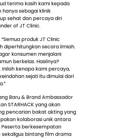
jud terima kasih kami kepada
 hanya sebagai klinik
dup sehat dan percaya diri
nder of JT Clinic.
 “Semua produk JT Clinic
h diperhitungkan secara ilmiah.
agar konsumen menjalani
amun berkelas. Hasilnya?
n. Inilah kenapa kami percaya,
ndahan sejati itu dimulai dari
a.”
tang Baru & Brand Ambassador
kan STARHACK yang akan
jang pencarian bakat akting yang
pakan kolaborasi unik antara
ns. Peserta berkesempatan
 sekaligus bintang film drama