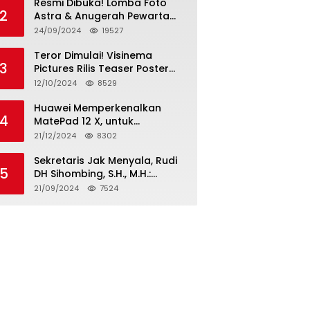
Resmi Dibuka! Lomba Foto
2
Astra & Anugerah Pewarta
Astra 2024: Bersama,
24/09/2024
19527
Berkarya, Berkelanjutan
Teror Dimulai! Visinema
3
Pictures Rilis Teaser Poster
Wanita Ahli Neraka, Siap
12/10/2024
8529
Tayang di Bioskop 14
November 2024
Huawei Memperkenalkan
4
MatePad 12 X, untuk
Pengalaman Lebih dari
21/12/2024
8302
Laptop dengan Layar Ultra
Bright dan Desain Stylish
Sekretaris Jak Menyala, Rudi
5
Tablet Ringan yang Hadirkan
DH Sihombing, S.H., M.H.:
Standar Baru untuk
Cagub & Cawagub DKI
21/09/2024
7524
Produktivitas di Mana Saja
Jakarta Pramono Anung dan
Rano Karno, Pilihan Terbaik
Pimpin Jakarta 2024-2029