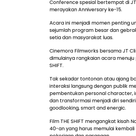
Conference spesial bertempat di JT
merayakan Anniversary ke-15.
Acara ini menjadi momen penting 
sejumlah program besar dan gebra
setia dan masyarakat luas.
Cinemora Filmworks bersama JT C
dimulainya rangkaian acara menuju p
SHIFT.
Tak sekadar tontonan atau ajang ba
interaksi langsung dengan publik mel
pembentukan personal character, in
dan transformasi menjadi diri sendir
goodlooking, smart and energic.
Film THE SHIFT mengangkat kisah N
40-an yang harus memulai kembali 
pekerjaan dan pasangan.