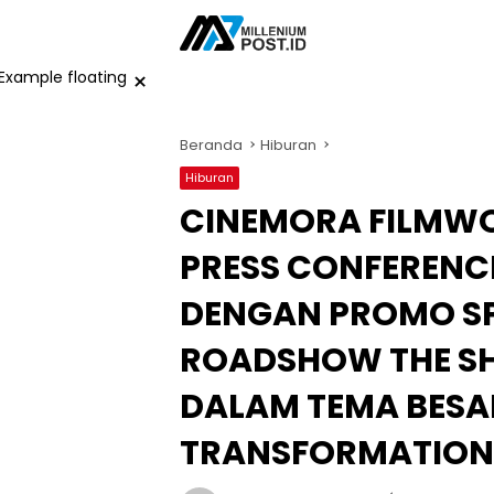
Langsung
ke
konten
×
Beranda
Hiburan
Hiburan
CINEMORA FILMWOR
PRESS CONFERENC
DENGAN PROMO SP
ROADSHOW THE SH
DALAM TEMA BESAR
TRANSFORMATION