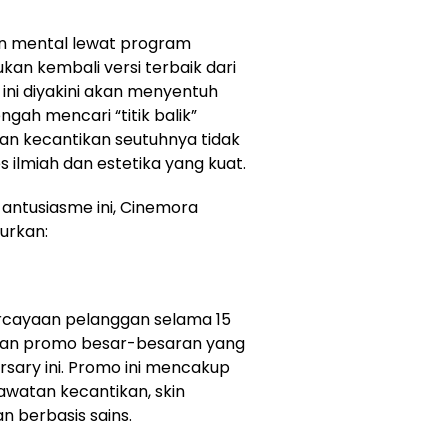
n mental lewat program
an kembali versi terbaik dari
a ini diyakini akan menyentuh
ah mencari “titik balik”
an kecantikan seutuhnya tidak
s ilmiah dan estetika yang kuat.
antusiasme ini, Cinemora
urkan:
ercayaan pelanggan selama 15
irkan promo besar-besaran yang
sary ini. Promo ini mencakup
awatan kecantikan, skin
n berbasis sains.