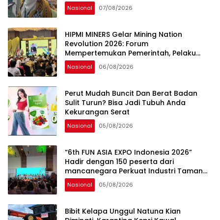
Generasi Muda, Pelaku Usaha,
Nasional
07/08/2026
Pemerintah, maupun Pemangku
Kepentingan lainnya untuk bersama-
sama Memberikan Kontribusi bagi
HIPMI MINERS Gelar Mining Nation
Pembangunan Nasional.
Revolution 2026: Forum
Mempertemukan Pemerintah, Pelaku
Industri, Investor, Akademisi, dan
Nasional
06/08/2026
Pengusaha dalam Mendukung
Percepatan Hilirisasi Nasional.
Perut Mudah Buncit Dan Berat Badan
Sulit Turun? Bisa Jadi Tubuh Anda
Kekurangan Serat
Nasional
05/08/2026
“6th FUN ASIA EXPO Indonesia 2026”
Hadir dengan 150 peserta dari
mancanegara Perkuat Industri Taman
Rekreasi dan Ekosistem Pariwisata di
Nasional
05/08/2026
Tanah Air
Bibit Kelapa Unggul Natuna Kian