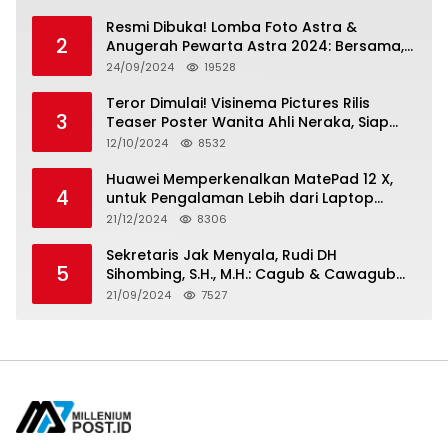
Resmi Dibuka! Lomba Foto Astra &
2
Anugerah Pewarta Astra 2024: Bersama,
Berkarya, Berkelanjutan
24/09/2024
19528
Teror Dimulai! Visinema Pictures Rilis
3
Teaser Poster Wanita Ahli Neraka, Siap
Tayang di Bioskop 14 November 2024
12/10/2024
8532
Huawei Memperkenalkan MatePad 12 X,
4
untuk Pengalaman Lebih dari Laptop
dengan Layar Ultra Bright dan Desain
21/12/2024
8306
Stylish Tablet Ringan yang Hadirkan
Standar Baru untuk Produktivitas di Mana
Sekretaris Jak Menyala, Rudi DH
5
Saja
Sihombing, S.H., M.H.: Cagub & Cawagub
DKI Jakarta Pramono Anung dan Rano
21/09/2024
7527
Karno, Pilihan Terbaik Pimpin Jakarta
2024-2029