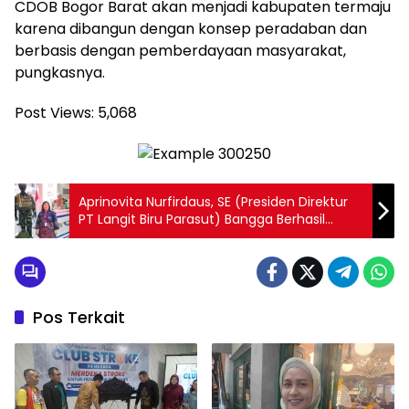
CDOB Bogor Barat akan menjadi kabupaten termaju
karena dibangun dengan konsep peradaban dan
berbasis dengan pemberdayaan masyarakat,
pungkasnya.
Post Views:
5,068
Aprinovita Nurfirdaus, SE (Presiden Direktur
PT Langit Biru Parasut) Bangga Berhasil
Menjadikan “Langit Biru Parasut” Menjadi
Parasut Berkelas Dunia
Pos Terkait