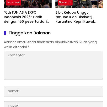
Nasional
Nasional
“6th FUN ASIA EXPO
Bibit Kelapa Unggul
Indonesia 2026” Hadir
Natuna Kian Diminati,
dengan 150 peserta dari
Karantina Kepri Kawal
mancanegara Perkuat
Pengiriman 80.000 Butir ke
Industri Taman Rekreasi
Bintan
Tinggalkan Balasan
dan Ekosistem Pariwisata
di Tanah Air
Alamat email Anda tidak akan dipublikasikan.
Ruas yang
wajib ditandai
*