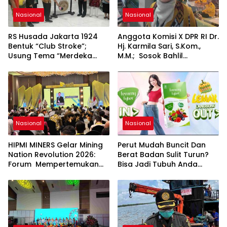
Nasional
Nasional
RS Husada Jakarta 1924
Anggota Komisi X DPR RI Dr.
Bentuk “Club Stroke”;
Hj. Karmila Sari, S.Kom.,
Usung Tema “Merdeka
M.M.; Sosok Bahlil
Stroke untuk Hidup Lebih
Lahadalia bisa Menjadi
Bermakna”
Sumber Inspirasi bagi
Generasi Muda, Pelaku
Usaha, Pemerintah,
maupun Pemangku
Kepentingan lainnya untuk
bersama-sama
Nasional
Nasional
Memberikan Kontribusi
bagi Pembangunan
HIPMI MINERS Gelar Mining
Perut Mudah Buncit Dan
Nasional.
Nation Revolution 2026:
Berat Badan Sulit Turun?
Forum Mempertemukan
Bisa Jadi Tubuh Anda
Pemerintah, Pelaku Industri,
Kekurangan Serat
Investor, Akademisi, dan
Pengusaha dalam
Mendukung Percepatan
Hilirisasi Nasional.