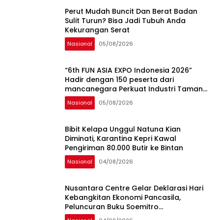
Perut Mudah Buncit Dan Berat Badan
Sulit Turun? Bisa Jadi Tubuh Anda
Kekurangan Serat
Nasional
05/08/2026
“6th FUN ASIA EXPO Indonesia 2026”
Hadir dengan 150 peserta dari
mancanegara Perkuat Industri Taman
Rekreasi dan Ekosistem Pariwisata di
Nasional
05/08/2026
Tanah Air
Bibit Kelapa Unggul Natuna Kian
Diminati, Karantina Kepri Kawal
Pengiriman 80.000 Butir ke Bintan
Nasional
04/08/2026
Nusantara Centre Gelar Deklarasi Hari
Kebangkitan Ekonomi Pancasila,
Peluncuran Buku Soemitro
Djojohadikusumo Anti Penjajahan