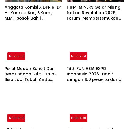
Anggota Komisi X DPR RI Dr.
HIPMI MINERS Gelar Mining
Hj. Karmila Sari, S.Kom.,
Nation Revolution 2026:
M.M.; Sosok Bahlil
Forum Mempertemukan
Lahadalia bisa Menjadi
Pemerintah, Pelaku Industri,
Sumber Inspirasi bagi
Investor, Akademisi, dan
Generasi Muda, Pelaku
Pengusaha dalam
Usaha, Pemerintah,
Mendukung Percepatan
maupun Pemangku
Hilirisasi Nasional.
Kepentingan lainnya untuk
bersama-sama
Nasional
Nasional
Memberikan Kontribusi
bagi Pembangunan
Perut Mudah Buncit Dan
“6th FUN ASIA EXPO
Nasional.
Berat Badan Sulit Turun?
Indonesia 2026” Hadir
Bisa Jadi Tubuh Anda
dengan 150 peserta dari
Kekurangan Serat
mancanegara Perkuat
Industri Taman Rekreasi
dan Ekosistem Pariwisata
di Tanah Air
Nasional
Nasional