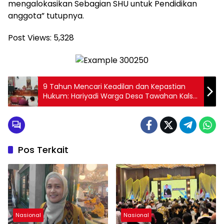
mengalokasikan Sebagian SHU untuk Pendidikan
anggota” tutupnya.
Post Views:
5,328
9 Tahun Mencari Keadilan dan Kepastian
Hukum: Hariyadi Warga Desa Tawahan Kalsel
Gugat Adaro Group ke Ibukota.
Pos Terkait
Nasional
Nasional