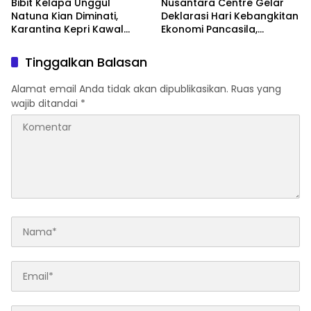
Bibit Kelapa Unggul
Nusantara Centre Gelar
Natuna Kian Diminati,
Deklarasi Hari Kebangkitan
Karantina Kepri Kawal
Ekonomi Pancasila,
Pengiriman 80.000 Butir ke
Peluncuran Buku Soemitro
Bintan
Djojohadikusumo Anti
Tinggalkan Balasan
Penjajahan (Pergolakan
Ekonomi Politik Indonesia)
Alamat email Anda tidak akan dipublikasikan.
Ruas yang
& Simposium Nasional
wajib ditandai
*
“Urgensi Undang-Undang
Perekonomian Nasional
dan Kesejahteraan Sosial
dalam Menata Bangsa
Menuju Indonesia Emas
2045”,