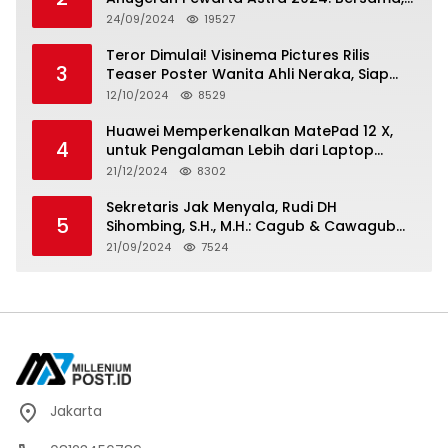
Berkarya, Berkelanjutan
24/09/2024
19527
Teror Dimulai! Visinema Pictures Rilis
3
Teaser Poster Wanita Ahli Neraka, Siap
Tayang di Bioskop 14 November 2024
12/10/2024
8529
Huawei Memperkenalkan MatePad 12 X,
4
untuk Pengalaman Lebih dari Laptop
dengan Layar Ultra Bright dan Desain
21/12/2024
8302
Stylish Tablet Ringan yang Hadirkan
Standar Baru untuk Produktivitas di Mana
Sekretaris Jak Menyala, Rudi DH
5
Saja
Sihombing, S.H., M.H.: Cagub & Cawagub
DKI Jakarta Pramono Anung dan Rano
21/09/2024
7524
Karno, Pilihan Terbaik Pimpin Jakarta
2024-2029
Jakarta