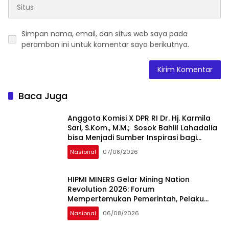
Simpan nama, email, dan situs web saya pada
peramban ini untuk komentar saya berikutnya.
Baca Juga
Anggota Komisi X DPR RI Dr. Hj. Karmila
Sari, S.Kom., M.M.; Sosok Bahlil Lahadalia
bisa Menjadi Sumber Inspirasi bagi
Generasi Muda, Pelaku Usaha,
Nasional
07/08/2026
Pemerintah, maupun Pemangku
Kepentingan lainnya untuk bersama-
sama Memberikan Kontribusi bagi
HIPMI MINERS Gelar Mining Nation
Pembangunan Nasional.
Revolution 2026: Forum
Mempertemukan Pemerintah, Pelaku
Industri, Investor, Akademisi, dan
Nasional
06/08/2026
Pengusaha dalam Mendukung
Percepatan Hilirisasi Nasional.