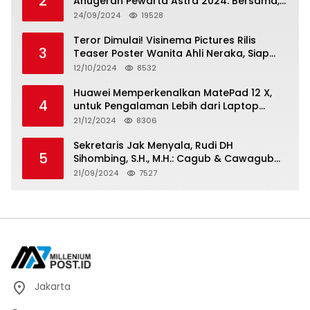
2
Anugerah Pewarta Astra 2024: Bersama,
Berkarya, Berkelanjutan
24/09/2024
19528
Teror Dimulai! Visinema Pictures Rilis
3
Teaser Poster Wanita Ahli Neraka, Siap
Tayang di Bioskop 14 November 2024
12/10/2024
8532
Huawei Memperkenalkan MatePad 12 X,
4
untuk Pengalaman Lebih dari Laptop
dengan Layar Ultra Bright dan Desain
21/12/2024
8306
Stylish Tablet Ringan yang Hadirkan
Standar Baru untuk Produktivitas di Mana
Sekretaris Jak Menyala, Rudi DH
5
Saja
Sihombing, S.H., M.H.: Cagub & Cawagub
DKI Jakarta Pramono Anung dan Rano
21/09/2024
7527
Karno, Pilihan Terbaik Pimpin Jakarta
2024-2029
Jakarta