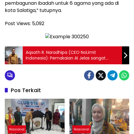
pembagunan ibadah untuk 6 agama yang ada di
kota Salatiga,” tutupnya.
Post Views:
5,092
Aqsath R. Naradhipa (CEO NoLimit
Indonesia): Pemakaian AI Jelas sangat
Membantu Operasional Perusahaan. Perlu
Perubahan Mindset untuk Mengikuti Revolusi
AI
Pos Terkait
Nasional
Nasional