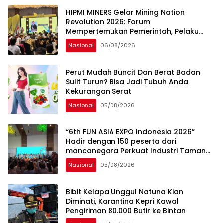
sama Memberikan Kontribusi bagi
HIPMI MINERS Gelar Mining Nation
Pembangunan Nasional.
Revolution 2026: Forum
Mempertemukan Pemerintah, Pelaku
Industri, Investor, Akademisi, dan
Nasional
06/08/2026
Pengusaha dalam Mendukung
Percepatan Hilirisasi Nasional.
Perut Mudah Buncit Dan Berat Badan
Sulit Turun? Bisa Jadi Tubuh Anda
Kekurangan Serat
Nasional
05/08/2026
“6th FUN ASIA EXPO Indonesia 2026”
Hadir dengan 150 peserta dari
mancanegara Perkuat Industri Taman
Rekreasi dan Ekosistem Pariwisata di
Nasional
05/08/2026
Tanah Air
Bibit Kelapa Unggul Natuna Kian
Diminati, Karantina Kepri Kawal
Pengiriman 80.000 Butir ke Bintan