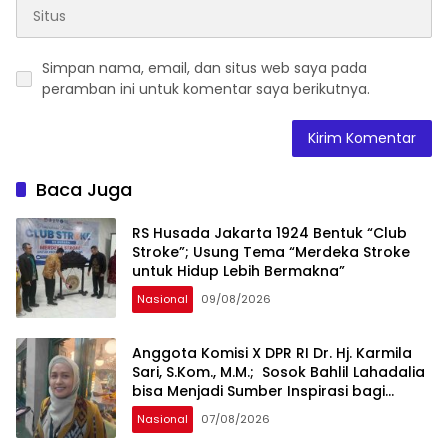
Simpan nama, email, dan situs web saya pada
peramban ini untuk komentar saya berikutnya.
Baca Juga
RS Husada Jakarta 1924 Bentuk “Club
Stroke”; Usung Tema “Merdeka Stroke
untuk Hidup Lebih Bermakna”
Nasional
09/08/2026
Anggota Komisi X DPR RI Dr. Hj. Karmila
Sari, S.Kom., M.M.; Sosok Bahlil Lahadalia
bisa Menjadi Sumber Inspirasi bagi
Generasi Muda, Pelaku Usaha,
Nasional
07/08/2026
Pemerintah, maupun Pemangku
Kepentingan lainnya untuk bersama-