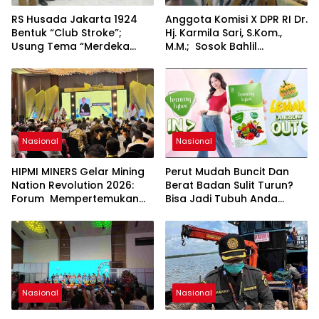
RS Husada Jakarta 1924
Anggota Komisi X DPR RI Dr.
Bentuk “Club Stroke”;
Hj. Karmila Sari, S.Kom.,
Usung Tema “Merdeka
M.M.; Sosok Bahlil
Stroke untuk Hidup Lebih
Lahadalia bisa Menjadi
Bermakna”
Sumber Inspirasi bagi
Generasi Muda, Pelaku
Usaha, Pemerintah,
maupun Pemangku
Kepentingan lainnya untuk
bersama-sama
Nasional
Nasional
Memberikan Kontribusi
bagi Pembangunan
HIPMI MINERS Gelar Mining
Perut Mudah Buncit Dan
Nasional.
Nation Revolution 2026:
Berat Badan Sulit Turun?
Forum Mempertemukan
Bisa Jadi Tubuh Anda
Pemerintah, Pelaku Industri,
Kekurangan Serat
Investor, Akademisi, dan
Pengusaha dalam
Mendukung Percepatan
Hilirisasi Nasional.
Nasional
Nasional