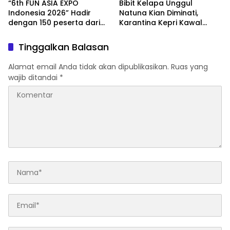
“6th FUN ASIA EXPO
Bibit Kelapa Unggul
Indonesia 2026” Hadir
Natuna Kian Diminati,
dengan 150 peserta dari
Karantina Kepri Kawal
mancanegara Perkuat
Pengiriman 80.000 Butir ke
Industri Taman Rekreasi
Bintan
Tinggalkan Balasan
dan Ekosistem Pariwisata
di Tanah Air
Alamat email Anda tidak akan dipublikasikan.
Ruas yang
wajib ditandai
*