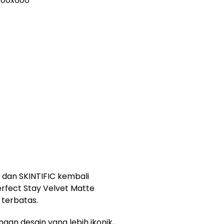
 dan SKINTIFIC kembali
rfect Stay Velvet Matte
 terbatas.
engan desain yang lebih ikonik,