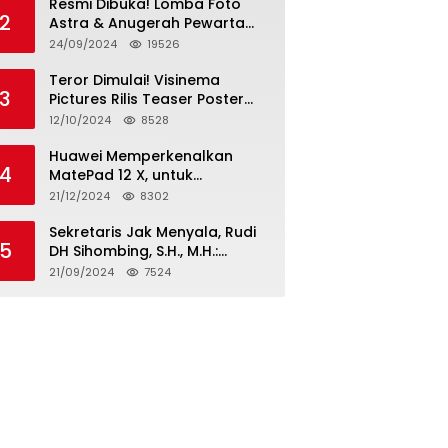
Resmi Dibuka! Lomba Foto
2
Astra & Anugerah Pewarta
Astra 2024: Bersama,
24/09/2024
19526
Berkarya, Berkelanjutan
Teror Dimulai! Visinema
3
Pictures Rilis Teaser Poster
Wanita Ahli Neraka, Siap
12/10/2024
8528
Tayang di Bioskop 14
November 2024
Huawei Memperkenalkan
4
MatePad 12 X, untuk
Pengalaman Lebih dari
21/12/2024
8302
Laptop dengan Layar Ultra
Bright dan Desain Stylish
Sekretaris Jak Menyala, Rudi
5
Tablet Ringan yang Hadirkan
DH Sihombing, S.H., M.H.:
Standar Baru untuk
Cagub & Cawagub DKI
21/09/2024
7524
Produktivitas di Mana Saja
Jakarta Pramono Anung dan
Rano Karno, Pilihan Terbaik
Pimpin Jakarta 2024-2029