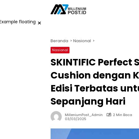
Langsung
ke
konten
×
Beranda
Nasional
Nasional
SKINTIFIC Perfect 
Cushion dengan K
Edisi Terbatas un
Sepanjang Hari
MilleniumPost_Admin
2 Min Baca
03/03/2025