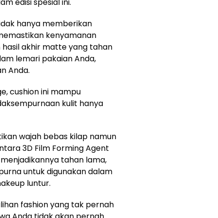
am edisi spesial ini.
 tidak hanya memberikan
ga memastikan kenyamanan
 hasil akhir matte yang tahan
alam lemari pakaian Anda,
an Anda.
e, cushion ini mampu
aksempurnaan kulit hanya
tikan wajah bebas kilap namun
entara 3D Film Forming Agent
 menjadikannya tahan lama,
mpurna untuk digunakan dalam
akeup luntur.
ilihan fashion yang tak pernah
hwa Anda tidak akan pernah