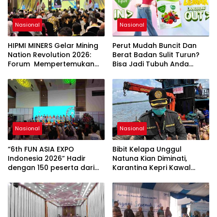
Nasional
Nasional
HIPMI MINERS Gelar Mining
Perut Mudah Buncit Dan
Nation Revolution 2026:
Berat Badan Sulit Turun?
Forum Mempertemukan
Bisa Jadi Tubuh Anda
Pemerintah, Pelaku Industri,
Kekurangan Serat
Investor, Akademisi, dan
Pengusaha dalam
Mendukung Percepatan
Hilirisasi Nasional.
Nasional
Nasional
“6th FUN ASIA EXPO
Bibit Kelapa Unggul
Indonesia 2026” Hadir
Natuna Kian Diminati,
dengan 150 peserta dari
Karantina Kepri Kawal
mancanegara Perkuat
Pengiriman 80.000 Butir ke
Industri Taman Rekreasi
Bintan
dan Ekosistem Pariwisata
di Tanah Air