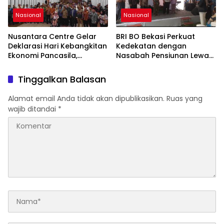
Nasional
Nasional
Nusantara Centre Gelar
BRI BO Bekasi Perkuat
Deklarasi Hari Kebangkitan
Kedekatan dengan
Ekonomi Pancasila,
Nasabah Pensiunan Lewat
Peluncuran Buku Soemitro
Program Apresiasi
Djojohadikusumo Anti
Tinggalkan Balasan
Penjajahan (Pergolakan
Ekonomi Politik Indonesia)
Alamat email Anda tidak akan dipublikasikan.
Ruas yang
& Simposium Nasional
wajib ditandai
*
“Urgensi Undang-Undang
Perekonomian Nasional
dan Kesejahteraan Sosial
dalam Menata Bangsa
Menuju Indonesia Emas
2045”,