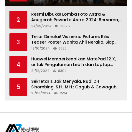
Resmi Dibuka! Lomba Foto Astra &
2
Anugerah Pewarta Astra 2024: Bersama,
Berkarya, Berkelanjutan
24/09/2024
19526
Teror Dimulai! Visinema Pictures Rilis
3
Teaser Poster Wanita Ahli Neraka, Siap
Tayang di Bioskop 14 November 2024
12/10/2024
8528
Huawei Memperkenalkan MatePad 12 X,
4
untuk Pengalaman Lebih dari Laptop
dengan Layar Ultra Bright dan Desain
21/12/2024
8301
Stylish Tablet Ringan yang Hadirkan
Standar Baru untuk Produktivitas di Mana
Sekretaris Jak Menyala, Rudi DH
5
Saja
Sihombing, S.H., M.H.: Cagub & Cawagub
DKI Jakarta Pramono Anung dan Rano
21/09/2024
7524
Karno, Pilihan Terbaik Pimpin Jakarta
2024-2029