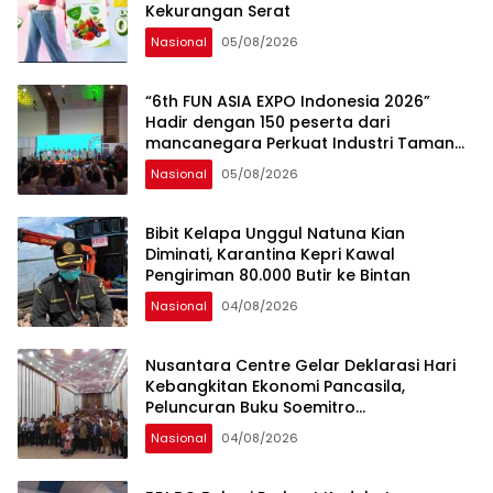
Kekurangan Serat
Nasional
05/08/2026
“6th FUN ASIA EXPO Indonesia 2026”
Hadir dengan 150 peserta dari
mancanegara Perkuat Industri Taman
Rekreasi dan Ekosistem Pariwisata di
Nasional
05/08/2026
Tanah Air
Bibit Kelapa Unggul Natuna Kian
Diminati, Karantina Kepri Kawal
Pengiriman 80.000 Butir ke Bintan
Nasional
04/08/2026
Nusantara Centre Gelar Deklarasi Hari
Kebangkitan Ekonomi Pancasila,
Peluncuran Buku Soemitro
Djojohadikusumo Anti Penjajahan
Nasional
04/08/2026
(Pergolakan Ekonomi Politik Indonesia) &
Simposium Nasional “Urgensi Undang-
Undang Perekonomian Nasional dan