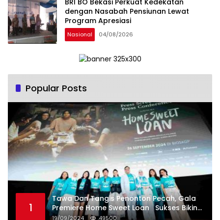
BRI BO Bekasi Perkuat Kedekatan
Kesejahteraan Sosial dalam Menata
dengan Nasabah Pensiunan Lewat
Bangsa Menuju Indonesia Emas 2045”,
Program Apresiasi
Nasional
04/08/2026
Popular Posts
Tawa Dan Tangis Penonton Pecah, Gala
1
Premiere Home Sweet Loan Sukses Bikin
Penonton Lihat Diri Sendiri di Layar
19/09/2024
49500