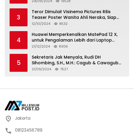
Berkarya, Berkelanjutan
24/09/2024
19528
Teror Dimulai! Visinema Pictures Rilis
3
Teaser Poster Wanita Ahli Neraka, Siap
Tayang di Bioskop 14 November 2024
12/10/2024
8532
Huawei Memperkenalkan MatePad 12 X,
4
untuk Pengalaman Lebih dari Laptop
dengan Layar Ultra Bright dan Desain
21/12/2024
8306
Stylish Tablet Ringan yang Hadirkan
Standar Baru untuk Produktivitas di Mana
Sekretaris Jak Menyala, Rudi DH
5
Saja
Sihombing, S.H., M.H.: Cagub & Cawagub
DKI Jakarta Pramono Anung dan Rano
21/09/2024
7527
Karno, Pilihan Terbaik Pimpin Jakarta
2024-2029
Jakarta
08123456789