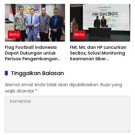
2026
Lewat “GEMPO dan Cerita
Sewaktu Hujan”
Berita
Berita
Flag Football Indonesia
FMI, MII, dan HP Luncurkan
Dapat Dukungan untuk
SecBox, Solusi Monitoring
Perluas Pengembangan
Keamanan Siber
Daerah
Terintegrasi untuk
Organisasi di Indonesia
Tinggalkan Balasan
Memperkuat visibilitas,
monitoring, dan respons
Alamat email Anda tidak akan dipublikasikan.
Ruas yang
ancaman Siber secara
wajib ditandai
*
terpusat