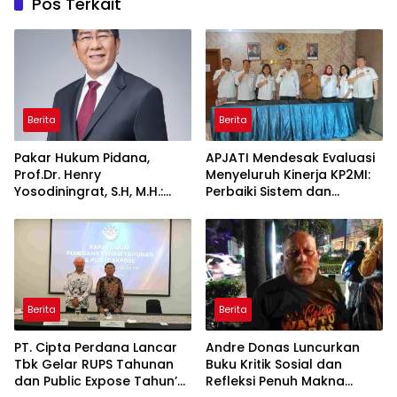
Pos Terkait
Berita
Berita
Pakar Hukum Pidana,
APJATI Mendesak Evaluasi
Prof.Dr. Henry
Menyeluruh Kinerja KP2MI:
Yosodiningrat, S.H, M.H.:
Perbaiki Sistem dan
Setelah Ditetapkan
Kedepankan Pembinaan,
Tersangka, Hak Didampingi
Bukan Penutupan
Pengacara Justru Lebih
Perusahaan
Kuat
Berita
Berita
PT. Cipta Perdana Lancar
Andre Donas Luncurkan
Tbk Gelar RUPS Tahunan
Buku Kritik Sosial dan
dan Public Expose Tahun’
Refleksi Penuh Makna