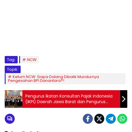
Tag:
NCW
Topik:
Ketum NCW: Siapa Dalang Dibalik Mundurnya
Pengesahan BPI Danantara?!
Pengurus Ikatan Konsultan Pajak indonesia
(IKPI) Daerah Jawa Barat dan Pengurus
Cabang IKPI Bogor, Bandung, Cirebon
Periode 2024 – 2029 Resmi Dilantik