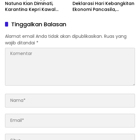
Natuna Kian Diminati,
Deklarasi Hari Kebangkitan
Karantina Kepri Kawal
Ekonomi Pancasila,
Pengiriman 80.000 Butir ke
Peluncuran Buku Soemitro
Bintan
Djojohadikusumo Anti
Tinggalkan Balasan
Penjajahan (Pergolakan
Ekonomi Politik Indonesia)
Alamat email Anda tidak akan dipublikasikan.
Ruas yang
& Simposium Nasional
wajib ditandai
*
“Urgensi Undang-Undang
Perekonomian Nasional
dan Kesejahteraan Sosial
dalam Menata Bangsa
Menuju Indonesia Emas
2045”,