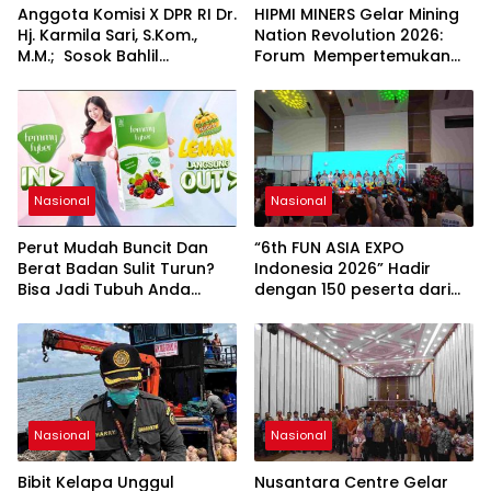
Anggota Komisi X DPR RI Dr.
HIPMI MINERS Gelar Mining
Hj. Karmila Sari, S.Kom.,
Nation Revolution 2026:
M.M.; Sosok Bahlil
Forum Mempertemukan
Lahadalia bisa Menjadi
Pemerintah, Pelaku Industri,
Sumber Inspirasi bagi
Investor, Akademisi, dan
Generasi Muda, Pelaku
Pengusaha dalam
Usaha, Pemerintah,
Mendukung Percepatan
maupun Pemangku
Hilirisasi Nasional.
Kepentingan lainnya untuk
bersama-sama
Nasional
Nasional
Memberikan Kontribusi
bagi Pembangunan
Perut Mudah Buncit Dan
“6th FUN ASIA EXPO
Nasional.
Berat Badan Sulit Turun?
Indonesia 2026” Hadir
Bisa Jadi Tubuh Anda
dengan 150 peserta dari
Kekurangan Serat
mancanegara Perkuat
Industri Taman Rekreasi
dan Ekosistem Pariwisata
di Tanah Air
Nasional
Nasional
Bibit Kelapa Unggul
Nusantara Centre Gelar