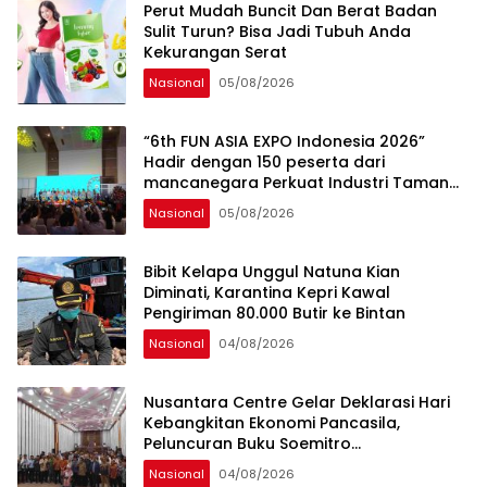
Perut Mudah Buncit Dan Berat Badan
Sulit Turun? Bisa Jadi Tubuh Anda
Kekurangan Serat
Nasional
05/08/2026
“6th FUN ASIA EXPO Indonesia 2026”
Hadir dengan 150 peserta dari
mancanegara Perkuat Industri Taman
Rekreasi dan Ekosistem Pariwisata di
Nasional
05/08/2026
Tanah Air
Bibit Kelapa Unggul Natuna Kian
Diminati, Karantina Kepri Kawal
Pengiriman 80.000 Butir ke Bintan
Nasional
04/08/2026
Nusantara Centre Gelar Deklarasi Hari
Kebangkitan Ekonomi Pancasila,
Peluncuran Buku Soemitro
Djojohadikusumo Anti Penjajahan
Nasional
04/08/2026
(Pergolakan Ekonomi Politik Indonesia) &