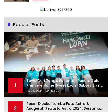
Simposium Nasional “Urgensi Undang-
Undang Perekonomian Nasional dan
Kesejahteraan Sosial dalam Menata
Bangsa Menuju Indonesia Emas 2045”,
Popular Posts
Tawa Dan Tangis Penonton Pecah, Gala
1
Premiere Home Sweet Loan Sukses Bikin
Penonton Lihat Diri Sendiri di Layar
19/09/2024
49500
Resmi Dibuka! Lomba Foto Astra &
2
Anugerah Pewarta Astra 2024: Bersama,