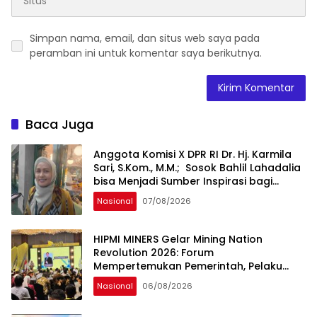
Simpan nama, email, dan situs web saya pada
peramban ini untuk komentar saya berikutnya.
Baca Juga
Anggota Komisi X DPR RI Dr. Hj. Karmila
Sari, S.Kom., M.M.; Sosok Bahlil Lahadalia
bisa Menjadi Sumber Inspirasi bagi
Generasi Muda, Pelaku Usaha,
Nasional
07/08/2026
Pemerintah, maupun Pemangku
Kepentingan lainnya untuk bersama-
sama Memberikan Kontribusi bagi
HIPMI MINERS Gelar Mining Nation
Pembangunan Nasional.
Revolution 2026: Forum
Mempertemukan Pemerintah, Pelaku
Industri, Investor, Akademisi, dan
Nasional
06/08/2026
Pengusaha dalam Mendukung
Percepatan Hilirisasi Nasional.