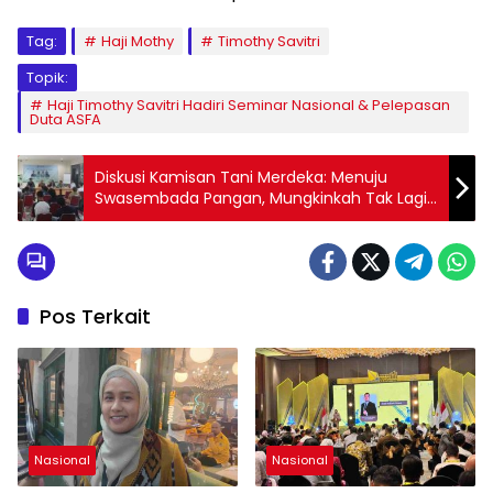
Tag:
Haji Mothy
Timothy Savitri
Topik:
Haji Timothy Savitri Hadiri Seminar Nasional & Pelepasan
Duta ASFA
Diskusi Kamisan Tani Merdeka: Menuju
Swasembada Pangan, Mungkinkah Tak Lagi
Impor?
Pos Terkait
Nasional
Nasional