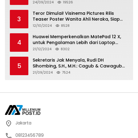
Berkarya, Berkelanjutan
24/09/2024
19526
Teror Dimulai! Visinema Pictures Rilis
3
Teaser Poster Wanita Ahli Neraka, Siap
Tayang di Bioskop 14 November 2024
12/10/2024
8528
Huawei Memperkenalkan MatePad 12 X,
4
untuk Pengalaman Lebih dari Laptop
dengan Layar Ultra Bright dan Desain
21/12/2024
8302
Stylish Tablet Ringan yang Hadirkan
Standar Baru untuk Produktivitas di Mana
Sekretaris Jak Menyala, Rudi DH
5
Saja
Sihombing, S.H., M.H.: Cagub & Cawagub
DKI Jakarta Pramono Anung dan Rano
21/09/2024
7524
Karno, Pilihan Terbaik Pimpin Jakarta
2024-2029
Jakarta
08123456789