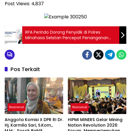
Post Views:
4,837
RPA Perindo Dorong Penyidik di Polres
Minahasa Selatan Percepat Penanganan
Kasus Kekerasan Seksual Terhadap Anak
Dibawah Umur
Pos Terkait
Nasional
Nasional
Anggota Komisi X DPR RI Dr.
HIPMI MINERS Gelar Mining
Hj. Karmila Sari, S.Kom.,
Nation Revolution 2026:
M.M.; Sosok Bahlil
Forum Mempertemukan