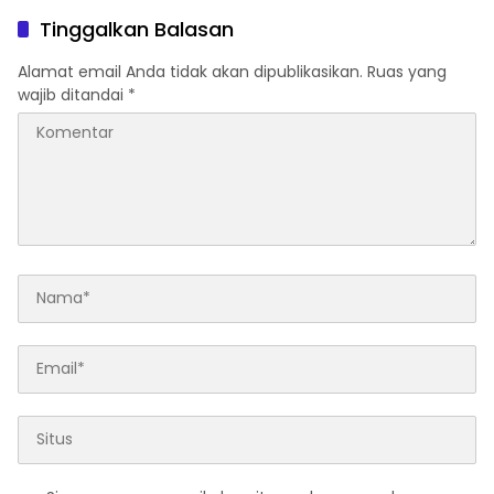
Bintan
Djojohadikusumo Anti
Tinggalkan Balasan
Penjajahan (Pergolakan
Ekonomi Politik Indonesia)
Alamat email Anda tidak akan dipublikasikan.
Ruas yang
& Simposium Nasional
wajib ditandai
*
“Urgensi Undang-Undang
Perekonomian Nasional
dan Kesejahteraan Sosial
dalam Menata Bangsa
Menuju Indonesia Emas
2045”,