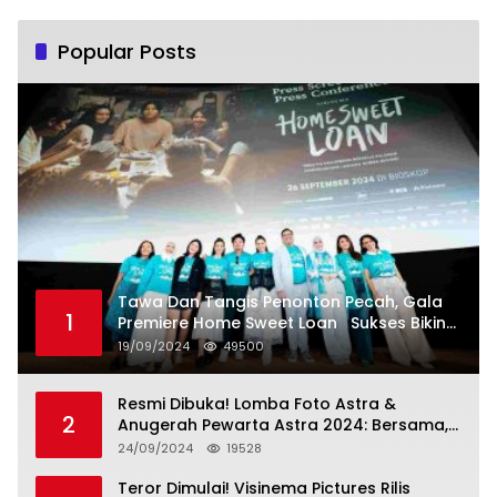
Kesejahteraan Sosial dalam Menata
Bangsa Menuju Indonesia Emas 2045”,
Popular Posts
Tawa Dan Tangis Penonton Pecah, Gala
1
Premiere Home Sweet Loan Sukses Bikin
Penonton Lihat Diri Sendiri di Layar
19/09/2024
49500
Resmi Dibuka! Lomba Foto Astra &
2
Anugerah Pewarta Astra 2024: Bersama,
Berkarya, Berkelanjutan
24/09/2024
19528
Teror Dimulai! Visinema Pictures Rilis