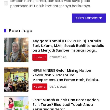
Simpan nama, email, dan situs web saya pada
peramban ini untuk komentar saya berikutnya.
Baca Juga
Anggota Komisi X DPR RI Dr. Hj. Karmila
Sari, S.Kom., M.M.; Sosok Bahlil Lahadalia
bisa Menjadi Sumber Inspirasi bagi
Generasi Muda, Pelaku Usaha,
Nasional
07/08/2026
Pemerintah, maupun Pemangku
Kepentingan lainnya untuk bersama-
sama Memberikan Kontribusi bagi
HIPMI MINERS Gelar Mining Nation
Pembangunan Nasional.
Revolution 2026: Forum
Mempertemukan Pemerintah, Pelaku
Industri, Investor, Akademisi, dan
Nasional
06/08/2026
Pengusaha dalam Mendukung
Percepatan Hilirisasi Nasional.
Perut Mudah Buncit Dan Berat Badan
Sulit Turun? Bisa Jadi Tubuh Anda
Kekurangan Serat