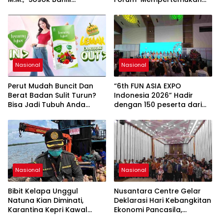
Lahadalia bisa Menjadi
Pemerintah, Pelaku Industri,
Sumber Inspirasi bagi
Investor, Akademisi, dan
Generasi Muda, Pelaku
Pengusaha dalam
Usaha, Pemerintah,
Mendukung Percepatan
maupun Pemangku
Hilirisasi Nasional.
Kepentingan lainnya untuk
bersama-sama
Nasional
Nasional
Memberikan Kontribusi
bagi Pembangunan
Perut Mudah Buncit Dan
“6th FUN ASIA EXPO
Nasional.
Berat Badan Sulit Turun?
Indonesia 2026” Hadir
Bisa Jadi Tubuh Anda
dengan 150 peserta dari
Kekurangan Serat
mancanegara Perkuat
Industri Taman Rekreasi
dan Ekosistem Pariwisata
di Tanah Air
Nasional
Nasional
Bibit Kelapa Unggul
Nusantara Centre Gelar
Natuna Kian Diminati,
Deklarasi Hari Kebangkitan
Karantina Kepri Kawal
Ekonomi Pancasila,
Pengiriman 80.000 Butir ke
Peluncuran Buku Soemitro