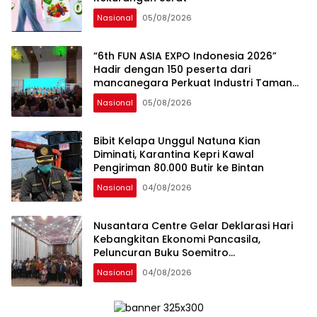
Nasional
05/08/2026
“6th FUN ASIA EXPO Indonesia 2026”
Hadir dengan 150 peserta dari
mancanegara Perkuat Industri Taman
Rekreasi dan Ekosistem Pariwisata di
Nasional
05/08/2026
Tanah Air
Bibit Kelapa Unggul Natuna Kian
Diminati, Karantina Kepri Kawal
Pengiriman 80.000 Butir ke Bintan
Nasional
04/08/2026
Nusantara Centre Gelar Deklarasi Hari
Kebangkitan Ekonomi Pancasila,
Peluncuran Buku Soemitro
Djojohadikusumo Anti Penjajahan
Nasional
04/08/2026
(Pergolakan Ekonomi Politik Indonesia) &
Simposium Nasional “Urgensi Undang-
Undang Perekonomian Nasional dan