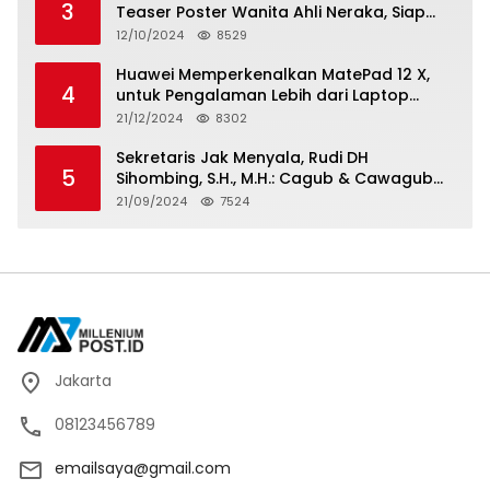
3
Teaser Poster Wanita Ahli Neraka, Siap
Tayang di Bioskop 14 November 2024
12/10/2024
8529
Huawei Memperkenalkan MatePad 12 X,
4
untuk Pengalaman Lebih dari Laptop
dengan Layar Ultra Bright dan Desain
21/12/2024
8302
Stylish Tablet Ringan yang Hadirkan
Standar Baru untuk Produktivitas di Mana
Sekretaris Jak Menyala, Rudi DH
5
Saja
Sihombing, S.H., M.H.: Cagub & Cawagub
DKI Jakarta Pramono Anung dan Rano
21/09/2024
7524
Karno, Pilihan Terbaik Pimpin Jakarta
2024-2029
Jakarta
08123456789
emailsaya@gmail.com