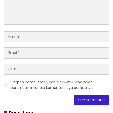
dan Kesejahteraan Sosial
dalam Menata Bangsa
Menuju Indonesia Emas
2045”,
Simpan nama, email, dan situs web saya pada
peramban ini untuk komentar saya berikutnya.
Baca Juga