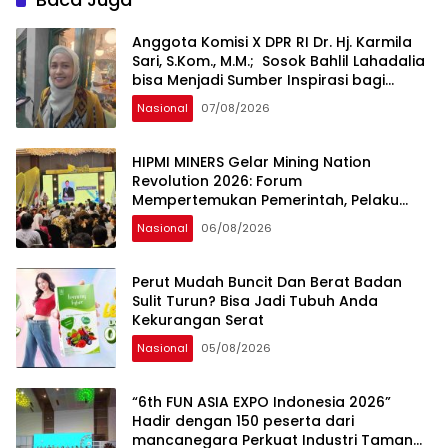
Anggota Komisi X DPR RI Dr. Hj. Karmila
Sari, S.Kom., M.M.; Sosok Bahlil Lahadalia
bisa Menjadi Sumber Inspirasi bagi
Generasi Muda, Pelaku Usaha,
Nasional
07/08/2026
Pemerintah, maupun Pemangku
Kepentingan lainnya untuk bersama-
sama Memberikan Kontribusi bagi
HIPMI MINERS Gelar Mining Nation
Pembangunan Nasional.
Revolution 2026: Forum
Mempertemukan Pemerintah, Pelaku
Industri, Investor, Akademisi, dan
Nasional
06/08/2026
Pengusaha dalam Mendukung
Percepatan Hilirisasi Nasional.
Perut Mudah Buncit Dan Berat Badan
Sulit Turun? Bisa Jadi Tubuh Anda
Kekurangan Serat
Nasional
05/08/2026
“6th FUN ASIA EXPO Indonesia 2026”
Hadir dengan 150 peserta dari
mancanegara Perkuat Industri Taman