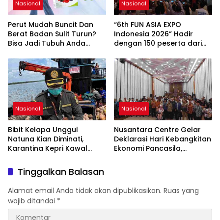
bersama-sama
Nasional
Nasional
Memberikan Kontribusi
bagi Pembangunan
Perut Mudah Buncit Dan
“6th FUN ASIA EXPO
Nasional.
Berat Badan Sulit Turun?
Indonesia 2026” Hadir
Bisa Jadi Tubuh Anda
dengan 150 peserta dari
Kekurangan Serat
mancanegara Perkuat
Industri Taman Rekreasi
dan Ekosistem Pariwisata
di Tanah Air
Nasional
Nasional
Bibit Kelapa Unggul
Nusantara Centre Gelar
Natuna Kian Diminati,
Deklarasi Hari Kebangkitan
Karantina Kepri Kawal
Ekonomi Pancasila,
Pengiriman 80.000 Butir ke
Peluncuran Buku Soemitro
Bintan
Djojohadikusumo Anti
Tinggalkan Balasan
Penjajahan (Pergolakan
Ekonomi Politik Indonesia)
Alamat email Anda tidak akan dipublikasikan.
Ruas yang
& Simposium Nasional
wajib ditandai
*
“Urgensi Undang-Undang
Perekonomian Nasional