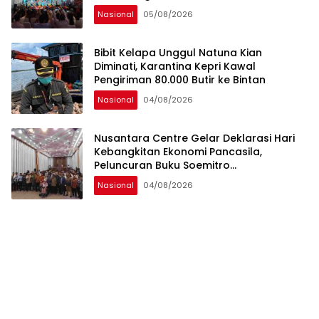
Rekreasi dan Ekosistem Pariwisata di
Nasional
05/08/2026
Tanah Air
Bibit Kelapa Unggul Natuna Kian
Diminati, Karantina Kepri Kawal
Pengiriman 80.000 Butir ke Bintan
Nasional
04/08/2026
Nusantara Centre Gelar Deklarasi Hari
Kebangkitan Ekonomi Pancasila,
Peluncuran Buku Soemitro
Djojohadikusumo Anti Penjajahan
Nasional
04/08/2026
(Pergolakan Ekonomi Politik Indonesia) &
Simposium Nasional “Urgensi Undang-
Undang Perekonomian Nasional dan
Kesejahteraan Sosial dalam Menata
Bangsa Menuju Indonesia Emas 2045”,