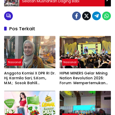
Selatan Musnahkan Daging Babi
Pos Terkait
Nasional
Nasional
Anggota Komisi X DPR RI Dr.
HIPMI MINERS Gelar Mining
Hj. Karmila Sari, S.Kom.,
Nation Revolution 2026:
M.M.; Sosok Bahlil
Forum Mempertemukan
Lahadalia bisa Menjadi
Pemerintah, Pelaku Industri,
Sumber Inspirasi bagi
Investor, Akademisi, dan
Generasi Muda, Pelaku
Pengusaha dalam
Usaha, Pemerintah,
Mendukung Percepatan
maupun Pemangku
Hilirisasi Nasional.
Kepentingan lainnya untuk