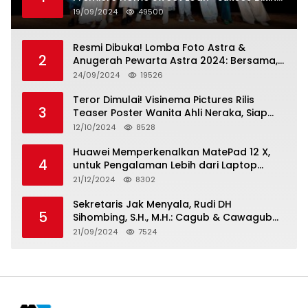
Penonton Lihat Diri Sendiri di Layar
19/09/2024
49500
Resmi Dibuka! Lomba Foto Astra &
2
Anugerah Pewarta Astra 2024: Bersama,
Berkarya, Berkelanjutan
24/09/2024
19526
Teror Dimulai! Visinema Pictures Rilis
3
Teaser Poster Wanita Ahli Neraka, Siap
Tayang di Bioskop 14 November 2024
12/10/2024
8528
Huawei Memperkenalkan MatePad 12 X,
4
untuk Pengalaman Lebih dari Laptop
dengan Layar Ultra Bright dan Desain
21/12/2024
8302
Stylish Tablet Ringan yang Hadirkan
Standar Baru untuk Produktivitas di Mana
Sekretaris Jak Menyala, Rudi DH
5
Saja
Sihombing, S.H., M.H.: Cagub & Cawagub
DKI Jakarta Pramono Anung dan Rano
21/09/2024
7524
Karno, Pilihan Terbaik Pimpin Jakarta
2024-2029